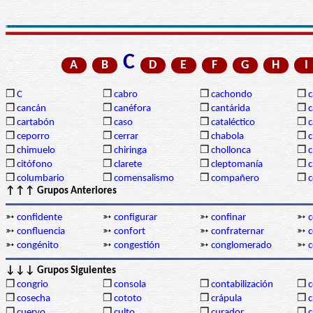
C
A
B
D
E
F
G
H
I
❒
C
❒
cabro
❒
cachondo
❒
c
❒
cancán
❒
canéfora
❒
cantárida
❒
c
❒
cartabón
❒
caso
❒
cataléctico
❒
c
❒
ceporro
❒
cerrar
❒
chabola
❒
c
❒
chimuelo
❒
chiringa
❒
chollonca
❒
c
❒
citófono
❒
clarete
❒
cleptomanía
❒
c
❒
columbario
❒
comensalismo
❒
compañero
❒
↑↑↑ Grupos Anteriores
➳
confidente
➳
configurar
➳
confinar
➳
c
➳
confluencia
➳
confort
➳
confraternar
➳
c
➳
congénito
➳
congestión
➳
conglomerado
➳
c
↓↓↓ Grupos Siguientes
❒
congrio
❒
consola
❒
contabilización
❒
c
❒
cosecha
❒
cototo
❒
crápula
❒
c
❒
cuervo
❒
culto
❒
curador
❒
c