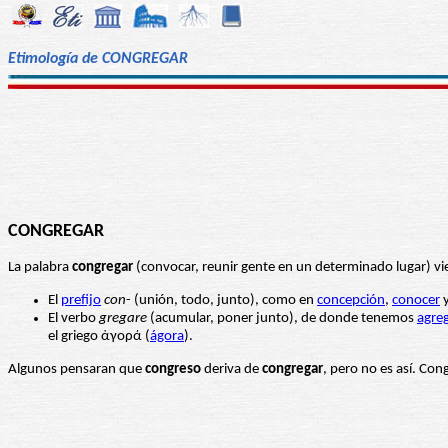
Etimología de CONGREGAR
CONGREGAR
La palabra
congregar
(convocar, reunir gente en un determinado lugar) vie
El
prefijo
con
- (unión, todo, junto), como en
concepción
,
conocer
El verbo
gregare
(acumular, poner junto), de donde tenemos
agre
el griego ἀγορά (
ágora
).
Algunos pensaran que
congreso
deriva de
congregar
, pero no es así. Con