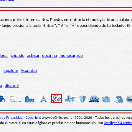
s secciones útiles e interesantes. Puedes encontrar la etimología de una pal
í” y luego presiona la tecla "Entrar", "↲" o "⚲" dependiendo de tu teclado.
ional
críptido
achicar
doctrina
monocárpico
papalote
Acapulco
ro
discurrir
ca de Privacidad
-
Copyright
www.deChile.net. (c) 2001-2026 - Todos los derechos res
do el material en estas páginas es producido por humanos sin usar
inteligencia artific