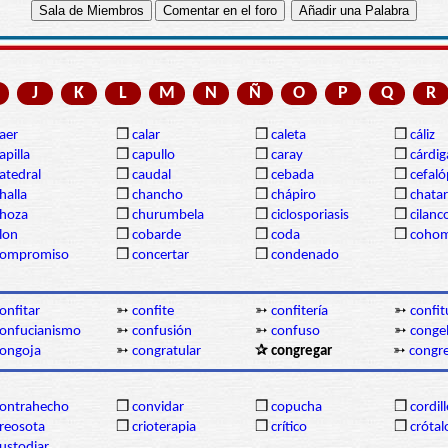
J
K
L
M
N
Ñ
O
P
Q
R
aer
❒
calar
❒
caleta
❒
cáliz
apilla
❒
capullo
❒
caray
❒
cárdi
atedral
❒
caudal
❒
cebada
❒
cefal
halla
❒
chancho
❒
chápiro
❒
chatar
hoza
❒
churumbela
❒
ciclosporiasis
❒
cilanc
lon
❒
cobarde
❒
coda
❒
coho
compromiso
❒
concertar
❒
condenado
onfitar
➳
confite
➳
confitería
➳
confit
onfucianismo
➳
confusión
➳
confuso
➳
conge
ongoja
➳
congratular
✰ congregar
➳
congr
ontrahecho
❒
convidar
❒
copucha
❒
cordil
reosota
❒
crioterapia
❒
crítico
❒
crótal
ustodiar