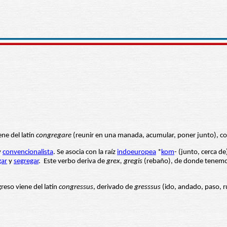
ne del latín
congregare
(reunir en una manada, acumular, poner junto), c
y
convencionalista
. Se asocia con la raíz
indoeuropea
*
kom
- (junto, cerca de
gar
y
segregar
. Este verbo deriva de
grex, gregis
(rebaño), de donde tenem
greso viene del latín
congressus
, derivado de
gresssus
(ido, andado, paso,