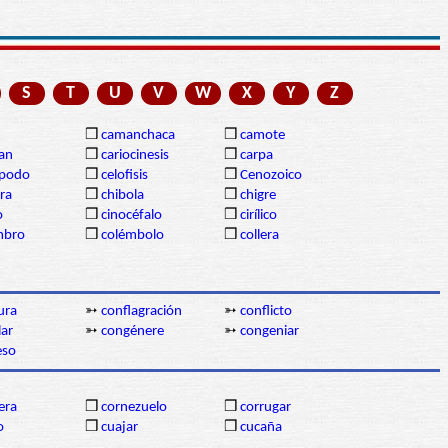
S
T
U
V
W
X
Y
Z
❒
camanchaca
❒
camote
gan
❒
cariocinesis
❒
carpa
ópodo
❒
celofisis
❒
Cenozoico
ra
❒
chibola
❒
chigre
o
❒
cinocéfalo
❒
cirílico
mbro
❒
colémbolo
❒
collera
ura
➳
conflagración
➳
conflicto
lar
➳
congénere
➳
congeniar
eso
lera
❒
cornezuelo
❒
corrugar
o
❒
cuajar
❒
cucaña