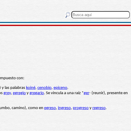
ompuesto con:
) y las palabras
koiné
,
cenobio
,
epiceno
.
os
grey
,
egregio
y
gregario
. Se vincula a una raíz *
ger
- (reunir), presente en
 rumbo, camino), como en
egreso
,
ingreso
,
progreso
y
regreso
.