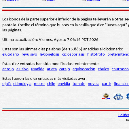
Los iconos de la parte superior e inferior de la página te llevarán a otra
pantalla. Escribe el término que buscas en la casilla que dice “Busca aqu
las páginas.
Última actualización: Viernes, Agosto 7 06:16 PDT 2026
Estas son las últimas diez palabras (de 15.865) añadidas al diccionario:
elucidario
revulsivo
legionelosis
ciclosporiasis
histótrofo
preterintenc
Estas diez entradas han sido modificadas recientemente:
antojo
elusivo
Matilde
atleta
carajo
equivocación
chuico
churrasco
Estas fueron las diez entradas más visitadas ayer:
ojalá
etimología
metro
chile
envidia
tomate
novela
curtir
financie
Políti
To