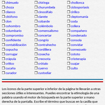
❒
chimuelo
❒
chiringa
❒
chollonca
❒
choza
❒
churumbela
❒
ciclosporiasis
❒
cilanco
❒
cinocéfalo
❒
cirílico
❒
citófono
❒
clarete
❒
cleptomanía
❒
clon
❒
cobarde
❒
coda
❒
cohombro
❒
colémbolo
❒
collera
❒
columbario
❒
comensalismo
❒
compañero
❒
compromiso
❒
concertar
❒
condenado
❒
confidente
❒
congrio
❒
consola
❒
contabilización
❒
contrahecho
❒
convidar
❒
copucha
❒
cordillera
❒
cornezuelo
❒
corrugar
❒
cosecha
❒
cototo
❒
crápula
❒
creosota
❒
crioterapia
❒
crítico
❒
crótalo
❒
cuajar
❒
cucaña
❒
cuervo
❒
culto
❒
curador
❒
custodiar
Los iconos de la parte superior e inferior de la página te llevarán a otras
secciones útiles e interesantes. Puedes encontrar la etimología de una
palabra usando el motor de búsqueda en la parte superior a mano
derecha de la pantalla. Escribe el término que buscas en la casilla que