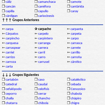
❒
cáliz
❒
camanchaca
❒
camote
❒
cancán
❒
canéfora
❒
cantárida
❒
capilla
❒
capullo
❒
caray
❒
cárdigan
❒
cariocinesis
↑↑↑ Grupos Anteriores
➳
carpa
✰ carpacho
➳
carpanta
➳
Cárpatos
➳
carpelo
➳
carpeta
➳
carpincho
➳
carpintero
➳
carpo
➳
carquesa
➳
carranga
➳
carrasca
➳
carraspear
➳
carrera
➳
carrete
➳
carriel
➳
carril
➳
carrillo
➳
carrizo
➳
carro
➳
carroña
➳
carroza
➳
carrusel
➳
cárstico
➳
carta
↓↓↓ Grupos Siguientes
❒
cartabón
❒
caso
❒
cataléctico
❒
catedral
❒
caudal
❒
cebada
❒
cefalópodo
❒
celofisis
❒
Cenozoico
❒
ceporro
❒
cerrar
❒
chabola
❒
challa
❒
chancho
❒
chápiro
❒
chatarra
❒
chibola
❒
chigre