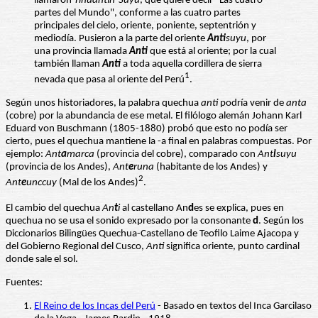
llamaron
Tihuantin-Suyu
, que quiere decir "Las cuatro
partes del Mundo", conforme a las cuatro partes
principales del cielo, oriente, poniente, septentrión y
mediodía. Pusieron a la parte del oriente
Anti
suyu
, por
una provincia llamada
Anti
que está al oriente; por la cual
también llaman
Anti
a toda aquella cordillera de sierra
1
nevada que pasa al oriente del Perú
.
Según unos historiadores, la palabra quechua
anti
podría venir de
anta
(cobre) por la abundancia de ese metal. El filólogo alemán Johann Karl
Eduard von Buschmann (1805-1880) probó que esto no podía ser
cierto, pues el quechua mantiene la -a final en palabras compuestas. Por
ejemplo:
Ant
a
marca
(provincia del cobre), comparado con
Ant
i
suyu
(provincia de los Andes),
Ant
e
runa
(habitante de los Andes) y
2
Ant
e
unccuy
(Mal de los Andes)
.
El cambio del quechua
An
t
i
al castellano An
d
es se explica, pues en
quechua no se usa el sonido expresado por la consonante
d
. Según los
Diccionarios Bilingües Quechua-Castellano de Teofilo Laime Ajacopa y
del Gobierno Regional del Cusco,
Anti
significa oriente, punto cardinal
donde sale el sol.
Fuentes:
El Reino de los Incas del Perú
- Basado en textos del Inca Garcilaso