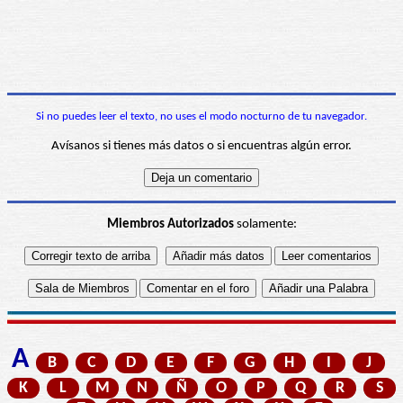
Si no puedes leer el texto, no uses el modo nocturno de tu navegador.
Avísanos si tienes más datos o si encuentras algún error.
Miembros Autorizados
solamente:
A
B
C
D
E
F
G
H
I
J
K
L
M
N
Ñ
O
P
Q
R
S