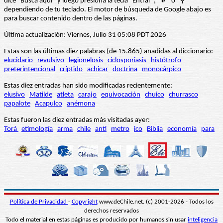
dice “Busca aquí” y luego presiona la tecla "Entrar", "↲" o "⚲"
dependiendo de tu teclado. El motor de búsqueda de Google abajo es
para buscar contenido dentro de las páginas.
Última actualización: Viernes, Julio 31 05:08 PDT 2026
Estas son las últimas diez palabras (de 15.865) añadidas al diccionario:
elucidario
revulsivo
legionelosis
ciclosporiasis
histótrofo
preterintencional
críptido
achicar
doctrina
monocárpico
Estas diez entradas han sido modificadas recientemente:
elusivo
Matilde
atleta
carajo
equivocación
chuico
churrasco
papalote
Acapulco
anémona
Estas fueron las diez entradas más visitadas ayer:
Torá
etimología
arma
chile
anti
metro
ico
Biblia
economía
para
Política de Privacidad
-
Copyright
www.deChile.net. (c) 2001-2026 - Todos los
derechos reservados
Todo el material en estas páginas es producido por humanos sin usar
inteligencia