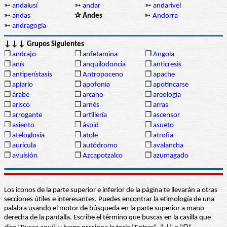
➳
andalusí
➳
andar
➳
andarivel
➳
andas
✰ Andes
➳
Andorra
➳
andragogía
↓↓↓ Grupos Siguientes
❒
andrajo
❒
anfetamina
❒
Angola
❒
anís
❒
anquilodoncia
❒
anticresis
❒
antiperístasis
❒
Antropoceno
❒
apache
❒
apiario
❒
apofonía
❒
apotincarse
❒
árabe
❒
arcano
❒
areología
❒
arisco
❒
arnés
❒
arras
❒
arrogante
❒
artillería
❒
ascensor
❒
asiento
❒
áspid
❒
asueto
❒
ateloglosia
❒
atole
❒
atrofia
❒
aurícula
❒
autódromo
❒
avalancha
❒
avulsión
❒
Azcapotzalco
❒
azumagado
Los iconos de la parte superior e inferior de la página te llevarán a otras
secciones útiles e interesantes. Puedes encontrar la etimología de una
palabra usando el motor de búsqueda en la parte superior a mano
derecha de la pantalla. Escribe el término que buscas en la casilla que