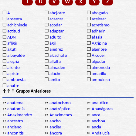
T
U
V
W
X
Y
Z
❒
A
❒
abejorro
❒
abogado
❒
absenta
❒
acaecer
❒
acelerar
❒
achichincle
❒
acodar
❒
acretismo
❒
actitud
❒
adaptar
❒
adherir
❒
ADN
❒
adulto
❒
afasia
❒
afligir
❒
ágil
❒
Agripina
❒
agutí
❒
ajedrez
❒
alambre
❒
albayalde
❒
alcachofa
❒
Alcocer
❒
alegría
❒
alfalfa
❒
algodón
❒
aliento
❒
almadén
❒
almoneda
❒
alpiste
❒
aluche
❒
amarillo
❒
ambuesta
❒
amito
❒
ampuloso
❒
anafre
↑↑↑ Grupos Anteriores
➳
anatema
➳
anatocismo
➳
anatólico
➳
anatomía
➳
anatréptico
➳
Anaxágoras
➳
Anaximandro
➳
Anaxímenes
➳
anca
➳
ancestro
➳
ancho
➳
anchoa
➳
anciano
➳
ancilar
➳
ancla
➳
anconitis
➳
áncora
➳
Andalucía