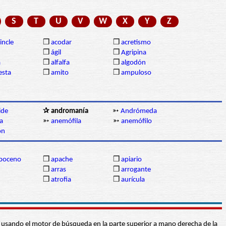
S
T
U
V
W
X
Y
Z
incle
❒
acodar
❒
acretismo
❒
ágil
❒
Agripina
a
❒
alfalfa
❒
algodón
sta
❒
amito
❒
ampuloso
ide
✰ andromanía
➳
Andrómeda
a
➳
anemófila
➳
anemófilo
ón
poceno
❒
apache
❒
apiario
❒
arras
❒
arrogante
❒
atrofia
❒
aurícula
abra usando el motor de búsqueda en la parte superior a mano derecha de la