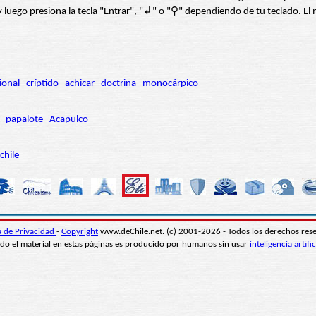
í” y luego presiona la tecla "Entrar", "↲" o "⚲" dependiendo de tu teclado.
ional
críptido
achicar
doctrina
monocárpico
papalote
Acapulco
chile
ca de Privacidad
-
Copyright
www.deChile.net. (c) 2001-2026 - Todos los derechos res
do el material en estas páginas es producido por humanos sin usar
inteligencia artific