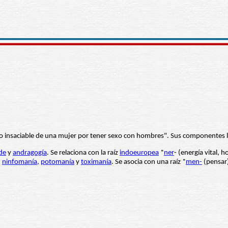
eseo insaciable de una mujer por tener sexo con hombres". Sus componentes l
de
y
andragogía
. Se relaciona con la raíz
indoeuropea
*
ner
- (energía vital, 
n
ninfomanía,
potomanía
y
toximanía
. Se asocia con una raíz *
men-
(pensar