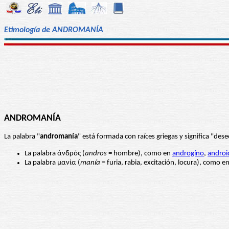
Etimología de ANDROMANÍA
ANDROMANÍA
La palabra "
andromanía
" está formada con raíces griegas y significa "d
La palabra ἀνδρός (
andros
= hombre), como en
androgíno
,
androi
La palabra μανία (
manía
= furia, rabia, excitación, locura), como e