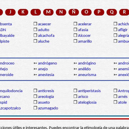
J
K
L
M
N
Ñ
O
P
Q
R
bsenta
❒
acaecer
❒
acelerar
❒
achich
ADN
❒
adulto
❒
afasia
❒
afligir
lbayalde
❒
alcachofa
❒
Alcocer
❒
alegrí
lpiste
❒
aluche
❒
amarillo
❒
ambue
androceo
➳
andrógeno
➳
andrógino
➳
andro
ñejo
➳
anejo
➳
anélido
➳
anemi
neroide
➳
anestesia
➳
aneurisma
➳
anexi
nquilodoncia
❒
anticresis
❒
antiperístasis
❒
Antro
rcano
❒
areología
❒
arisco
❒
arnés
spid
❒
asueto
❒
ateloglosia
❒
atole
zcapotzalco
❒
azumagado
s secciones útiles e interesantes. Puedes encontrar la etimología de una pal