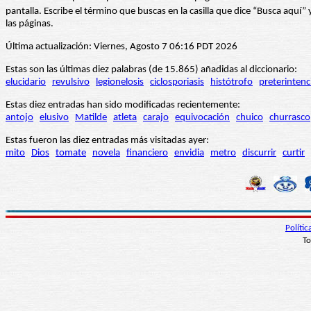
pantalla. Escribe el término que buscas en la casilla que dice “Busca aqu
las páginas.
Última actualización: Viernes, Agosto 7 06:16 PDT 2026
Estas son las últimas diez palabras (de 15.865) añadidas al diccionario:
elucidario
revulsivo
legionelosis
ciclosporiasis
histótrofo
preterintenc
Estas diez entradas han sido modificadas recientemente:
antojo
elusivo
Matilde
atleta
carajo
equivocación
chuico
churrasco
Estas fueron las diez entradas más visitadas ayer:
mito
Dios
tomate
novela
financiero
envidia
metro
discurrir
curtir
Políti
To