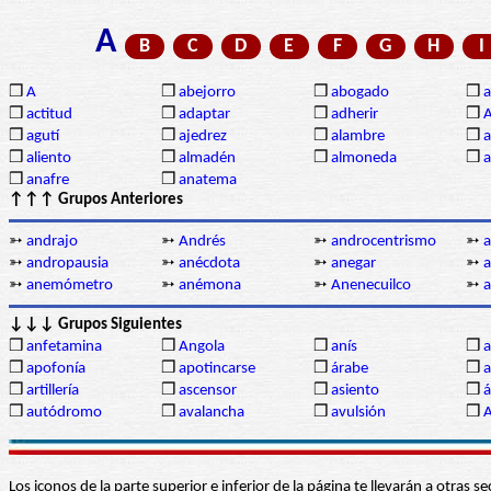
A
B
C
D
E
F
G
H
I
❒
A
❒
abejorro
❒
abogado
❒
a
❒
actitud
❒
adaptar
❒
adherir
❒
❒
agutí
❒
ajedrez
❒
alambre
❒
a
❒
aliento
❒
almadén
❒
almoneda
❒
a
❒
anafre
❒
anatema
↑↑↑ Grupos Anteriores
➳
andrajo
➳
Andrés
➳
androcentrismo
➳
➳
andropausia
➳
anécdota
➳
anegar
➳
a
➳
anemómetro
➳
anémona
➳
Anenecuilco
➳
a
↓↓↓ Grupos Siguientes
❒
anfetamina
❒
Angola
❒
anís
❒
a
❒
apofonía
❒
apotincarse
❒
árabe
❒
a
❒
artillería
❒
ascensor
❒
asiento
❒
á
❒
autódromo
❒
avalancha
❒
avulsión
❒
A
Los iconos de la parte superior e inferior de la página te llevarán a otra