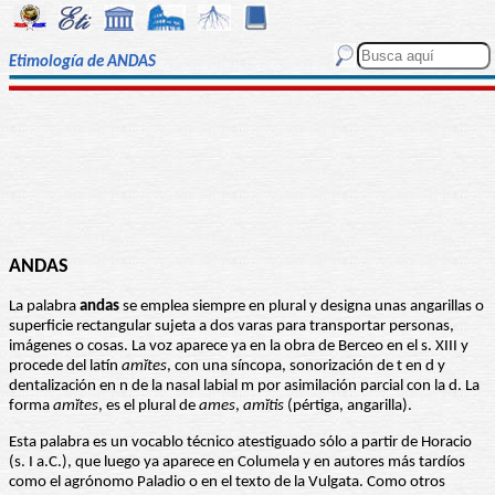
Etimología de ANDAS
ANDAS
La palabra
andas
se emplea siempre en plural y designa unas angarillas o
superficie rectangular sujeta a dos varas para transportar personas,
imágenes o cosas. La voz aparece ya en la obra de Berceo en el s. XIII y
procede del latín
amĭtes
, con una síncopa, sonorización de t en d y
dentalización en n de la nasal labial m por asimilación parcial con la d. La
forma
amĭtes
, es el plural de
ames
,
amĭtis
(pértiga, angarilla).
Esta palabra es un vocablo técnico atestiguado sólo a partir de Horacio
(s. I a.C.), que luego ya aparece en Columela y en autores más tardíos
como el agrónomo Paladio o en el texto de la Vulgata. Como otros