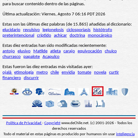
para buscar contenido dentro de las páginas.
Última actualización: Viernes, Agosto 7 06:16 PDT 2026
Estas son las últimas diez palabras (de 15.865) añadidas al diccionario:
elucidario
revulsivo
legionelosis
ciclosporiasis
histótrofo
preterintencional
críptido
achicar
doctrina
monocárpico
Estas diez entradas han sido modificadas recientemente:
antojo
elusivo
Matilde
atleta
carajo
equivocación
chuico
churrasco
papalote
Acapulco
Estas fueron las diez entradas más visitadas ayer:
ojalá
etimología
metro
chile
envidia
tomate
novela
curtir
financiero
discurrir
Política de Privacidad
-
Copyright
www.deChile.net. (c) 2001-2026 - Todos los
derechos reservados
Todo el material en estas páginas es producido por humanos sin usar
inteligencia