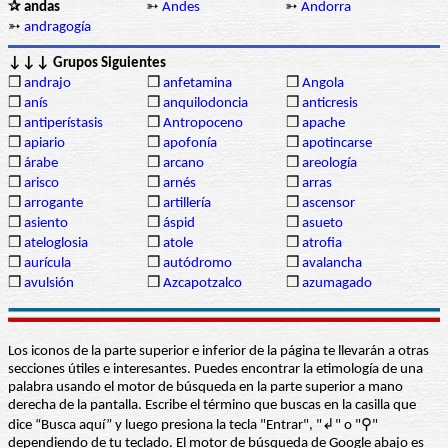
✰ andas
➳
Andes
➳
Andorra
➳
andragogía
↓↓↓ Grupos Siguientes
❒
andrajo
❒
anfetamina
❒
Angola
❒
anís
❒
anquilodoncia
❒
anticresis
❒
antiperístasis
❒
Antropoceno
❒
apache
❒
apiario
❒
apofonía
❒
apotincarse
❒
árabe
❒
arcano
❒
areología
❒
arisco
❒
arnés
❒
arras
❒
arrogante
❒
artillería
❒
ascensor
❒
asiento
❒
áspid
❒
asueto
❒
ateloglosia
❒
atole
❒
atrofia
❒
aurícula
❒
autódromo
❒
avalancha
❒
avulsión
❒
Azcapotzalco
❒
azumagado
Los iconos de la parte superior e inferior de la página te llevarán a otras
secciones útiles e interesantes. Puedes encontrar la etimología de una
palabra usando el motor de búsqueda en la parte superior a mano
derecha de la pantalla. Escribe el término que buscas en la casilla que
dice “Busca aquí” y luego presiona la tecla "Entrar", "↲" o "⚲"
dependiendo de tu teclado. El motor de búsqueda de Google abajo es