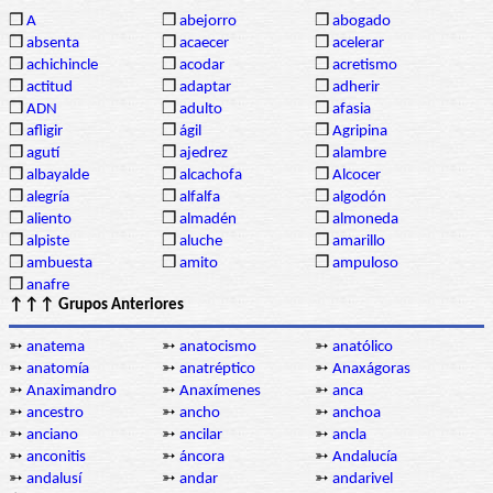
❒
A
❒
abejorro
❒
abogado
❒
absenta
❒
acaecer
❒
acelerar
❒
achichincle
❒
acodar
❒
acretismo
❒
actitud
❒
adaptar
❒
adherir
❒
ADN
❒
adulto
❒
afasia
❒
afligir
❒
ágil
❒
Agripina
❒
agutí
❒
ajedrez
❒
alambre
❒
albayalde
❒
alcachofa
❒
Alcocer
❒
alegría
❒
alfalfa
❒
algodón
❒
aliento
❒
almadén
❒
almoneda
❒
alpiste
❒
aluche
❒
amarillo
❒
ambuesta
❒
amito
❒
ampuloso
❒
anafre
↑↑↑ Grupos Anteriores
➳
anatema
➳
anatocismo
➳
anatólico
➳
anatomía
➳
anatréptico
➳
Anaxágoras
➳
Anaximandro
➳
Anaxímenes
➳
anca
➳
ancestro
➳
ancho
➳
anchoa
➳
anciano
➳
ancilar
➳
ancla
➳
anconitis
➳
áncora
➳
Andalucía
➳
andalusí
➳
andar
➳
andarivel