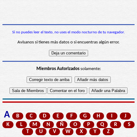
Si no puedes leer el texto, no uses el modo nocturno de tu navegador.
Avísanos si tienes más datos o si encuentras algún error.
Miembros Autorizados
solamente:
A
B
C
D
E
F
G
H
I
J
K
L
M
N
Ñ
O
P
Q
R
S
T
U
V
W
X
Y
Z