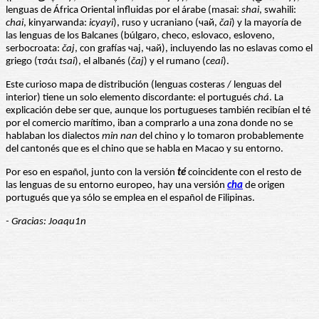
lenguas de África Oriental influidas por el árabe (masai:
shai
, swahili:
chai
, kinyarwanda:
icyayi
), ruso y ucraniano (чай,
čai
) y la mayoría de
las lenguas de los Balcanes (búlgaro, checo, eslovaco, esloveno,
serbocroata:
čaj
, con grafías чај, чай), incluyendo las no eslavas como el
griego (τσάι
tsai
), el albanés (
čaj
) y el rumano (
ceai
).
Este curioso mapa de distribución (lenguas costeras / lenguas del
interior) tiene un solo elemento discordante: el portugués
chá
. La
explicación debe ser que, aunque los portugueses también recibían el té
por el comercio marítimo, iban a comprarlo a una zona donde no se
hablaban los dialectos
min nan
del chino y lo tomaron probablemente
del cantonés que es el chino que se habla en Macao y su entorno.
Por eso en español, junto con la versión
té
coincidente con el resto de
las lenguas de su entorno europeo, hay una versión
cha
de origen
portugués que ya sólo se emplea en el español de Filipinas.
- Gracias: Joaqu1n