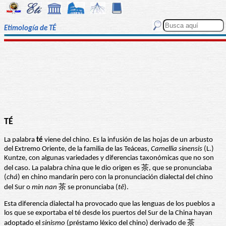
Etimología de TÉ
TÉ
La palabra
té
viene del chino. Es la infusión de las hojas de un arbusto
del Extremo Oriente, de la familia de las Teáceas,
Camellia sinensis
(L.)
Kuntze, con algunas variedades y diferencias taxonómicas que no son
del caso. La palabra china que le dio origen es 茶, que se pronunciaba
(
chá
) en chino mandarín pero con la pronunciación dialectal del chino
del Sur o
min nan
茶 se pronunciaba (
tê
).
Esta diferencia dialectal ha provocado que las lenguas de los pueblos a
los que se exportaba el té desde los puertos del Sur de la China hayan
adoptado el
sinismo
(préstamo léxico del chino) derivado de 茶