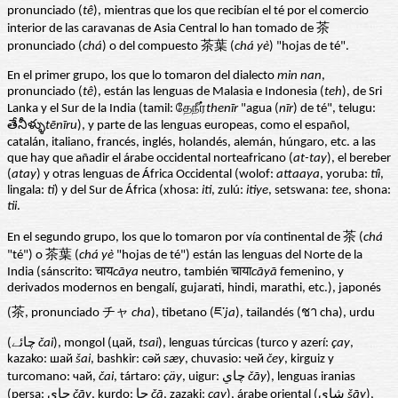
pronunciado (
tê
), mientras que los que recibían el té por el comercio
interior de las caravanas de Asia Central lo han tomado de 茶
pronunciado (
chá
) o del compuesto 茶葉 (
chá yè
) "hojas de té".
En el primer grupo, los que lo tomaron del dialecto
min nan
,
pronunciado (
tê
), están las lenguas de Malasia e Indonesia (
teh
), de Sri
Lanka y el Sur de la India (tamil: தேநீர்
thenīr
"agua (
nīr
) de té", telugu:
తేనీళ్ళు
tēnīru
), y parte de las lenguas europeas, como el español,
catalán, italiano, francés, inglés, holandés, alemán, húngaro, etc. a las
que hay que añadir el árabe occidental norteafricano (
at-tay
), el bereber
(
atay
) y otras lenguas de África Occidental (wolof:
attaaya
, yoruba:
tíì
,
lingala:
ti
) y del Sur de África (xhosa:
iti
, zulú:
itiye
, setswana:
tee
, shona:
tii
.
En el segundo grupo, los que lo tomaron por vía continental de 茶 (
chá
"té") o 茶葉 (
chá yè
"hojas de té") están las lenguas del Norte de la
India (sánscrito: चाय
cāya
neutro, también चाया
cāyā
femenino, y
derivados modernos en bengalí, gujarati, hindi, marathi, etc.), japonés
(茶, pronunciado チャ
cha
), tibetano (ཇ་
ja
), tailandés (ชา cha), urdu
(چائے
čai
), mongol (цай,
tsai
), lenguas túrcicas (turco y azerí:
çay
,
kazako: шай
šai
, bashkir: сәй
sæy
, chuvasio: чей
čey
, kirguiz y
turcomano: чай,
čai
, tártaro:
çäy
, uigur: چاي
čāy
), lenguas iranias
(persa: چای
čāy
, kurdo: چا
čā
, zazaki:
çay
), árabe oriental (شاي
šāy
),