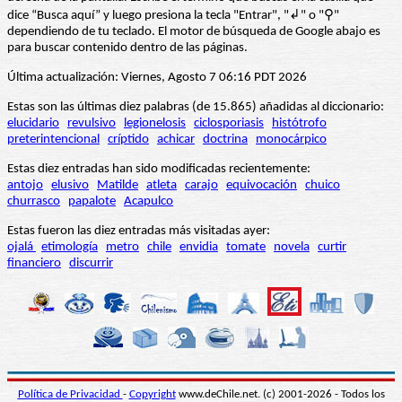
dice “Busca aquí” y luego presiona la tecla "Entrar", "↲" o "⚲"
dependiendo de tu teclado. El motor de búsqueda de Google abajo es
para buscar contenido dentro de las páginas.
Última actualización: Viernes, Agosto 7 06:16 PDT 2026
Estas son las últimas diez palabras (de 15.865) añadidas al diccionario:
elucidario
revulsivo
legionelosis
ciclosporiasis
histótrofo
preterintencional
críptido
achicar
doctrina
monocárpico
Estas diez entradas han sido modificadas recientemente:
antojo
elusivo
Matilde
atleta
carajo
equivocación
chuico
churrasco
papalote
Acapulco
Estas fueron las diez entradas más visitadas ayer:
ojalá
etimología
metro
chile
envidia
tomate
novela
curtir
financiero
discurrir
Política de Privacidad
-
Copyright
www.deChile.net. (c) 2001-2026 - Todos los