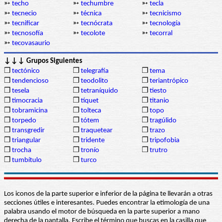
➳
techo
➳
techumbre
➳
tecla
➳
tecnecio
➳
técnica
➳
tecnicismo
➳
tecnificar
➳
tecnócrata
➳
tecnología
➳
tecnosofía
➳
tecolote
➳
tecorral
➳
tecovasaurio
↓↓↓ Grupos Siguientes
❒
tectónico
❒
telegrafía
❒
tema
❒
tendencioso
❒
teodolito
❒
teriantrópico
❒
tesela
❒
tetraníquido
❒
tiesto
❒
timocracia
❒
tíquet
❒
titanio
❒
tobramicina
❒
tolteca
❒
topo
❒
torpedo
❒
tótem
❒
tragúlido
❒
transgredir
❒
traquetear
❒
trazo
❒
triangular
❒
tridente
❒
tripofobia
❒
trocha
❒
tronío
❒
trutro
❒
tumbítulo
❒
turco
Los iconos de la parte superior e inferior de la página te llevarán a otras
secciones útiles e interesantes. Puedes encontrar la etimología de una
palabra usando el motor de búsqueda en la parte superior a mano
derecha de la pantalla. Escribe el término que buscas en la casilla que