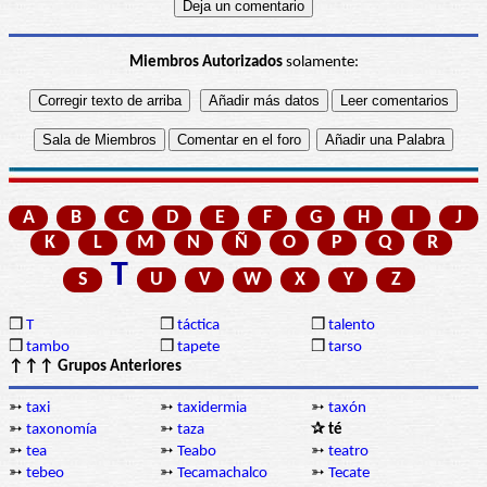
Miembros Autorizados
solamente:
A
B
C
D
E
F
G
H
I
J
K
L
M
N
Ñ
O
P
Q
R
T
S
U
V
W
X
Y
Z
❒
T
❒
táctica
❒
talento
❒
tambo
❒
tapete
❒
tarso
↑↑↑ Grupos Anteriores
➳
taxi
➳
taxidermia
➳
taxón
➳
taxonomía
➳
taza
✰ té
➳
tea
➳
Teabo
➳
teatro
➳
tebeo
➳
Tecamachalco
➳
Tecate