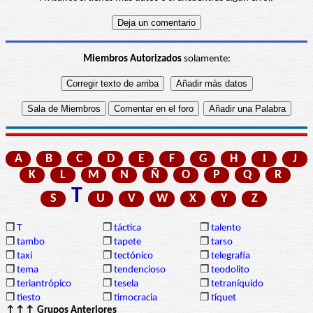
Miembros Autorizados
solamente:
A
B
C
D
E
F
G
H
I
J
K
L
M
N
Ñ
O
P
Q
R
T
S
U
V
W
X
Y
Z
❒
T
❒
táctica
❒
talento
❒
tambo
❒
tapete
❒
tarso
❒
taxi
❒
tectónico
❒
telegrafía
❒
tema
❒
tendencioso
❒
teodolito
❒
teriantrópico
❒
tesela
❒
tetraníquido
❒
tiesto
❒
timocracia
❒
tíquet
↑↑↑ Grupos Anteriores