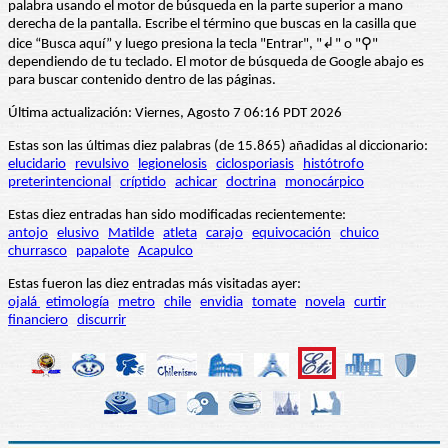
palabra usando el motor de búsqueda en la parte superior a mano
derecha de la pantalla. Escribe el término que buscas en la casilla que
dice “Busca aquí” y luego presiona la tecla "Entrar", "↲" o "⚲"
dependiendo de tu teclado. El motor de búsqueda de Google abajo es
para buscar contenido dentro de las páginas.
Última actualización: Viernes, Agosto 7 06:16 PDT 2026
Estas son las últimas diez palabras (de 15.865) añadidas al diccionario:
elucidario
revulsivo
legionelosis
ciclosporiasis
histótrofo
preterintencional
críptido
achicar
doctrina
monocárpico
Estas diez entradas han sido modificadas recientemente:
antojo
elusivo
Matilde
atleta
carajo
equivocación
chuico
churrasco
papalote
Acapulco
Estas fueron las diez entradas más visitadas ayer:
ojalá
etimología
metro
chile
envidia
tomate
novela
curtir
financiero
discurrir