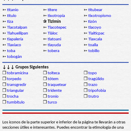
➳
titanio
➳
títere
➳
titubear
➳
título
➳
tixotropía
➳
tixotropismo
➳
tiza
✰ Tizimín
➳
tizón
➳
Tlacotalpan
➳
Tlacotepec
➳
tlacoyo
➳
Tlahuelilpan
➳
Tláloc
➳
Tlalticpac
➳
tlapalería
➳
tlatoani
➳
Tlaxcala
➳
Tlaxiaco
➳
tlayuda
➳
toalla
➳
toba
➳
tobera
➳
tobillo
➳
tobogán
↓↓↓ Grupos Siguientes
❒
tobramicina
❒
tolteca
❒
topo
❒
torpedo
❒
tótem
❒
tragúlido
❒
transgredir
❒
traquetear
❒
trazo
❒
triangular
❒
tridente
❒
tripofobia
❒
trocha
❒
tronío
❒
trutro
❒
tumbítulo
❒
turco
Los iconos de la parte superior e inferior de la página te llevarán a otras
secciones útiles e interesantes. Puedes encontrar la etimología de una