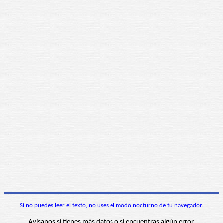
Si no puedes leer el texto, no uses el modo nocturno de tu navegador.
Avísanos si tienes más datos o si encuentras algún error.