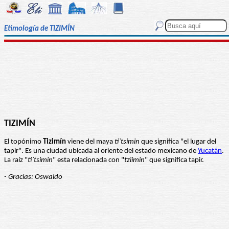
Etimología de TIZIMÍN
TIZIMÍN
El topónimo
Tizimín
viene del maya
ti`tsimin
que significa "el lugar del
tapir". Es una ciudad ubicada al oriente del estado mexicano de
Yucatán
.
La raíz "
ti`tsimin
" esta relacionada con "
tzìimin
" que significa tapir.
- Gracias: Oswaldo