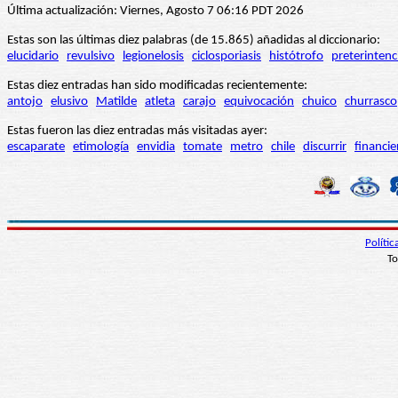
Última actualización: Viernes, Agosto 7 06:16 PDT 2026
Estas son las últimas diez palabras (de 15.865) añadidas al diccionario:
elucidario
revulsivo
legionelosis
ciclosporiasis
histótrofo
preterintenc
Estas diez entradas han sido modificadas recientemente:
antojo
elusivo
Matilde
atleta
carajo
equivocación
chuico
churrasco
Estas fueron las diez entradas más visitadas ayer:
escaparate
etimología
envidia
tomate
metro
chile
discurrir
financie
Políti
To