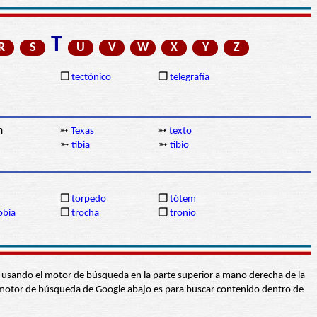
T
R
S
U
V
W
X
Y
Z
❒
tectónico
❒
telegrafía
n
➳
Texas
➳
texto
➳
tibia
➳
tibio
❒
torpedo
❒
tótem
obia
❒
trocha
❒
tronío
abra usando el motor de búsqueda en la parte superior a mano derecha de la
 El motor de búsqueda de Google abajo es para buscar contenido dentro de