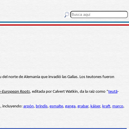
bu del norte de Alemania que invadió las Galias. Los teutones fueron
do-European Roots
, editada por Calvert Watkin, da la raíz como *
teutā
-
n, incluyendo:
arpón
,
brindis
,
esmalte
,
ganga
,
grabar
,
káiser
,
kraft
,
marco
,