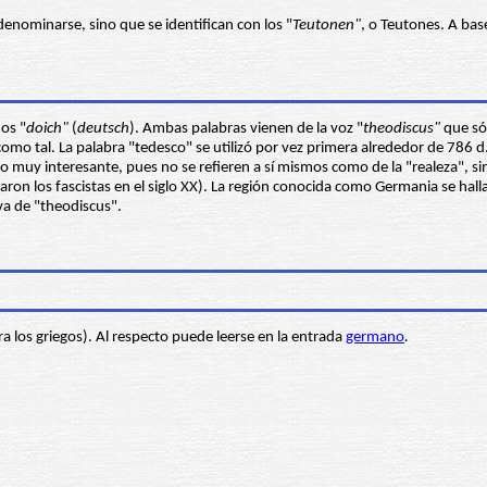
nominarse, sino que se identifican con los "
Teutonen"
, o Teutones. A ba
mos "
doich"
(
deutsch
). Ambas palabras vienen de la voz "
theodiscus"
que sól
mo tal. La palabra "tedesco" se utilizó por vez primera alrededor de 786 d.C
 muy interesante, pues no se refieren a sí mismos como de la "realeza", sin
on los fascistas en el siglo XX). La región conocida como Germania se hallab
va de "theodiscus".
a los griegos). Al respecto puede leerse en la entrada
germano
.