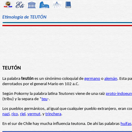
Etimología de TEUTÓN
TEUTÓN
La palabra
teutón
es un sinónimo coloquial de
germano
o
alemán
. Esta p
derrotados por el general Mario en 102 a.C.
Según Pokorny la palabra latina
Teutones
viene de una raíz
proto-indoeur
(tribu) y la separa de *
teu
-.
Los pueblos germánicos, al igual que cualquier pueblo extranjero, eran c
nazi
,
rico
,
riel
,
vermut
, y
trinchera
.
En el sur de Chile hay mucha influencia teutona. De ahí las palabras
huifas