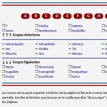
A
B
C
D
E
F
G
H
❒
T
❒
táctica
❒
talento
❒
❒
tema
❒
tendencioso
❒
teodolito
❒
t
↑↑↑ Grupos Anteriores
➳
tetraníquido
➳
tetrapétalo
➳
tetrarca
➳
t
➳
tez
➳
thriller
➳
Tía
➳
t
➳
tiburón
➳
tico
➳
tiempo
➳
t
↓↓↓ Grupos Siguientes
❒
tiesto
❒
timocracia
❒
tíquet
❒
t
❒
tragúlido
❒
transgredir
❒
traquetear
❒
t
❒
trutro
❒
tumbítulo
❒
turco
Los iconos de la parte superior e inferior de la página te llevarán a otra
pantalla. Escribe el término que buscas en la casilla que dice “Busca aqu
las páginas.