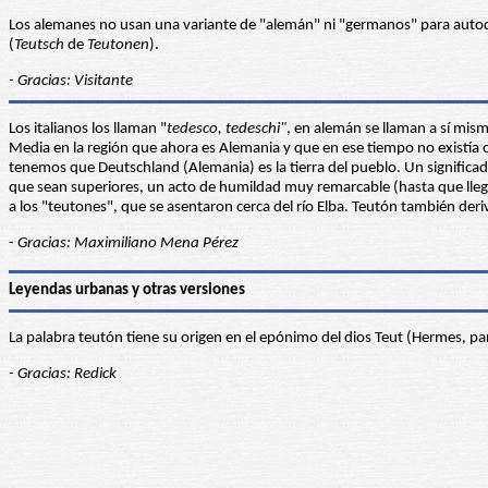
Los alemanes no usan una variante de "alemán" ni "germanos" para autode
(
Teutsch
de
Teutonen
).
- Gracias: Visitante
Los italianos los llaman "
tedesco, tedeschi"
, en alemán se llaman a sí mis
Media en la región que ahora es Alemania y que en ese tiempo no existía co
tenemos que Deutschland (Alemania) es la tierra del pueblo. Un significado
que sean superiores, un acto de humildad muy remarcable (hasta que llegar
a los "teutones", que se asentaron cerca del río Elba. Teutón también deri
-
Gracias: Maximiliano Mena Pérez
Leyendas urbanas y otras versiones
La palabra teutón tiene su origen en el epónimo del dios Teut (Hermes, par
- Gracias: Redick