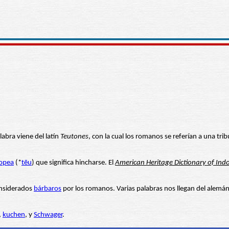
alabra viene del latín
Teutones
, con la cual los romanos se referían a una tri
opea
(*
tēu
) que significa hincharse. El
American Heritage Dictionary of In
onsiderados
bárbaros
por los romanos. Varias palabras nos llegan del alemá
,
kuchen
, y
Schwager
.