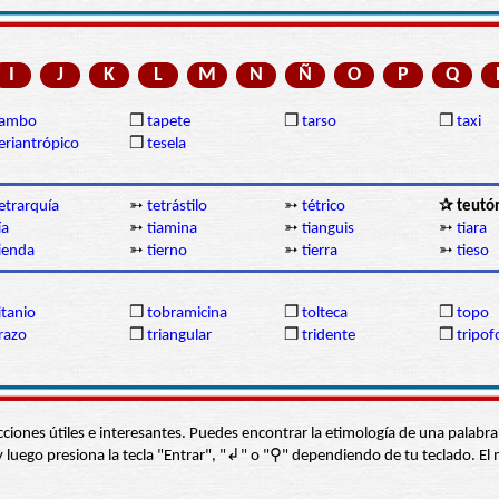
I
J
K
L
M
N
Ñ
O
P
Q
tambo
❒
tapete
❒
tarso
❒
taxi
eriantrópico
❒
tesela
etrarquía
➳
tetrástilo
➳
tétrico
✰ teutó
ía
➳
tiamina
➳
tianguis
➳
tiara
ienda
➳
tierno
➳
tierra
➳
tieso
itanio
❒
tobramicina
❒
tolteca
❒
topo
razo
❒
triangular
❒
tridente
❒
tripof
s secciones útiles e interesantes. Puedes encontrar la etimología de una pal
í” y luego presiona la tecla "Entrar", "↲" o "⚲" dependiendo de tu teclado.