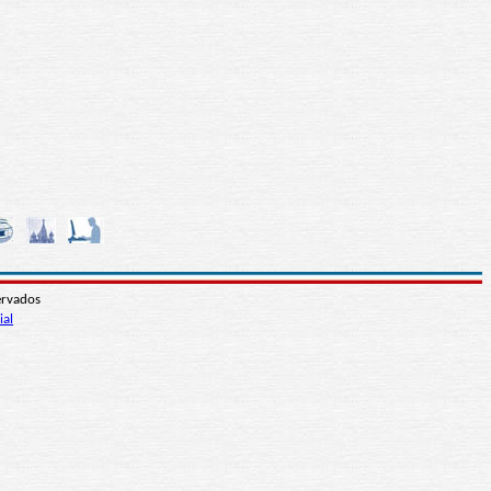
ervados
ial