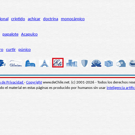
ional
críptido
achicar
doctrina
monocárpico
papalote
Acapulco
ro
curtir
púnico
ca de Privacidad
-
Copyright
www.deChile.net. (c) 2001-2026 - Todos los derechos res
do el material en estas páginas es producido por humanos sin usar
inteligencia artific