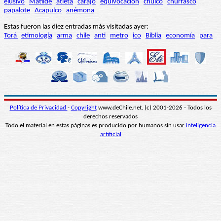
elusivo
Matilde
atleta
carajo
equivocación
chuico
churrasco
papalote
Acapulco
anémona
Estas fueron las diez entradas más visitadas ayer:
Torá
etimología
arma
chile
anti
metro
ico
Biblia
economía
para
Política de Privacidad
-
Copyright
www.deChile.net. (c) 2001-2026 - Todos los
derechos reservados
Todo el material en estas páginas es producido por humanos sin usar
inteligencia
artificial