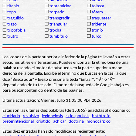
❒
tiesto
❒
timocracia
❒
tíquet
❒
titanio
❒
tobramicina
❒
tolteca
❒
topo
❒
torpedo
❒
tótem
❒
tragúlido
❒
transgredir
❒
traquetear
❒
trazo
❒
triangular
❒
tridente
❒
tripofobia
❒
trocha
❒
tronío
❒
trutro
❒
tumbítulo
❒
turco
Los iconos de la parte superior e inferior de la página te llevarán a otras
secciones útiles e interesantes. Puedes encontrar la etimología de una
palabra usando el motor de búsqueda en la parte superior a mano
derecha de la pantalla. Escribe el término que buscas en la casilla que
dice “Busca aquí” y luego presiona la tecla "Entrar", "↲" o "⚲"
dependiendo de tu teclado. El motor de búsqueda de Google abajo es
para buscar contenido dentro de las páginas.
Última actualización: Viernes, Julio 31 05:08 PDT 2026
Estas son las últimas diez palabras (de 15.865) añadidas al diccionario:
elucidario
revulsivo
legionelosis
ciclosporiasis
histótrofo
preterintencional
críptido
achicar
doctrina
monocárpico
Estas diez entradas han sido modificadas recientemente: