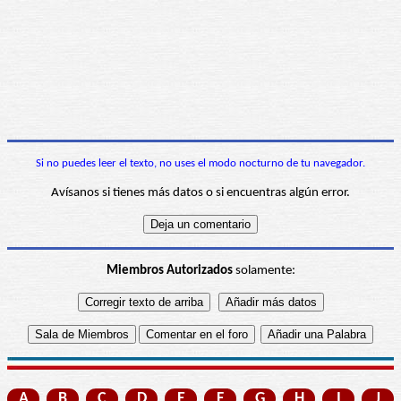
Si no puedes leer el texto, no uses el modo nocturno de tu navegador.
Avísanos si tienes más datos o si encuentras algún error.
Miembros Autorizados
solamente:
A
B
C
D
E
F
G
H
I
J