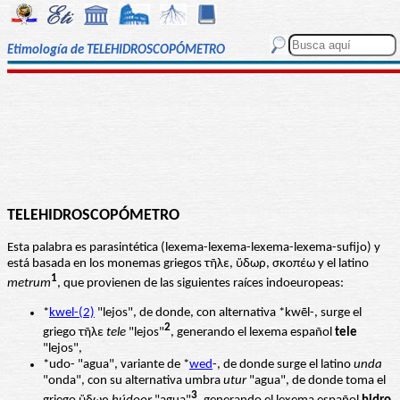
Etimología de TELEHIDROSCOPÓMETRO
TELEHIDROSCOPÓMETRO
Esta palabra es parasintética (lexema-lexema-lexema-lexema-sufijo) y
está basada en los monemas griegos τῆλε, ὔδωρ, σκοπέω y el latino
1
metrum
, que provienen de las siguientes raíces indoeuropeas:
*
kwel-(2)
"lejos", de donde, con alternativa *kwēl-, surge el
2
griego τῆλε
tele
"lejos"
, generando el lexema español
tele
"lejos",
*udo- "agua", variante de *
wed
-, de donde surge el latino
unda
"onda", con su alternativa umbra
utur
"agua", de donde toma el
3