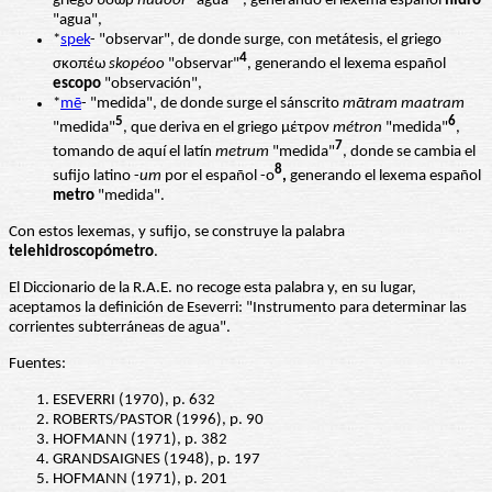
griego ὔδωρ
húdoor
"agua"
, generando el lexema español
hidro
"agua",
*
spek
- "observar", de donde surge, con metátesis, el griego
4
σκοπέω
skopéoo
"observar"
, generando el lexema español
escopo
"observación",
*
mē
- "medida", de donde surge el sánscrito
mᾱtram
maatram
5
6
"medida"
, que deriva en el griego μέτρον
métron
"medida"
,
7
tomando de aquí el latín
metrum
"medida"
, donde se cambia el
8
sufijo latino -
um
por el español -o
,
generando el lexema español
metro
"medida".
Con estos lexemas, y sufijo, se construye la palabra
telehidroscopómetro
.
El Diccionario de la R.A.E. no recoge esta palabra y, en su lugar,
aceptamos la definición de Eseverri: "Instrumento para determinar las
corrientes subterráneas de agua".
Fuentes:
ESEVERRI (1970), p. 632
ROBERTS/PASTOR (1996), p. 90
HOFMANN (1971), p. 382
GRANDSAIGNES (1948), p. 197
HOFMANN (1971), p. 201