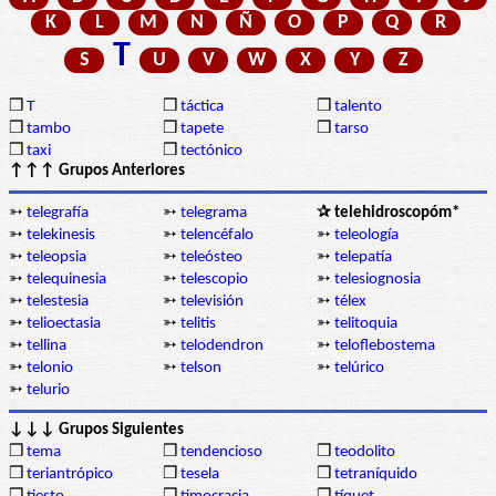
K
L
M
N
Ñ
O
P
Q
R
T
S
U
V
W
X
Y
Z
❒
T
❒
táctica
❒
talento
❒
tambo
❒
tapete
❒
tarso
❒
taxi
❒
tectónico
↑↑↑ Grupos Anteriores
➳
telegrafía
➳
telegrama
✰ telehidroscopóm*
➳
telekinesis
➳
telencéfalo
➳
teleología
➳
teleopsia
➳
teleósteo
➳
telepatía
➳
telequinesia
➳
telescopio
➳
telesiognosia
➳
telestesia
➳
televisión
➳
télex
➳
telioectasia
➳
telitis
➳
telitoquia
➳
tellina
➳
telodendron
➳
teloflebostema
➳
telonio
➳
telson
➳
telúrico
➳
telurio
↓↓↓ Grupos Siguientes
❒
tema
❒
tendencioso
❒
teodolito
❒
teriantrópico
❒
tesela
❒
tetraníquido