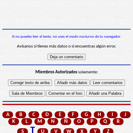
Si no puedes leer el texto, no uses el modo nocturno de tu navegador.
Avísanos si tienes más datos o si encuentras algún error.
Miembros Autorizados
solamente:
A
B
C
D
E
F
G
H
I
J
K
L
M
N
Ñ
O
P
Q
R
T
S
U
V
W
X
Y
Z