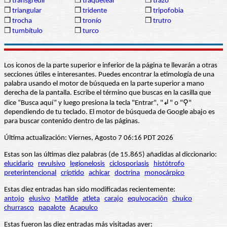
❒
transgredir
❒
traquetear
❒
trazo
❒
triangular
❒
tridente
❒
tripofobia
❒
trocha
❒
tronío
❒
trutro
❒
tumbítulo
❒
turco
Los iconos de la parte superior e inferior de la página te llevarán a otras
secciones útiles e interesantes. Puedes encontrar la etimología de una
palabra usando el motor de búsqueda en la parte superior a mano
derecha de la pantalla. Escribe el término que buscas en la casilla que
dice “Busca aquí” y luego presiona la tecla "Entrar", "↲" o "⚲"
dependiendo de tu teclado. El motor de búsqueda de Google abajo es
para buscar contenido dentro de las páginas.
Última actualización: Viernes, Agosto 7 06:16 PDT 2026
Estas son las últimas diez palabras (de 15.865) añadidas al diccionario:
elucidario
revulsivo
legionelosis
ciclosporiasis
histótrofo
preterintencional
críptido
achicar
doctrina
monocárpico
Estas diez entradas han sido modificadas recientemente:
antojo
elusivo
Matilde
atleta
carajo
equivocación
chuico
churrasco
papalote
Acapulco
Estas fueron las diez entradas más visitadas ayer: