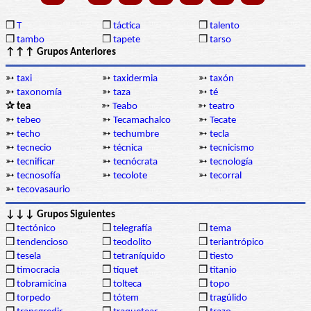
❒
T
❒
táctica
❒
talento
❒
tambo
❒
tapete
❒
tarso
↑↑↑ Grupos Anteriores
➳
taxi
➳
taxidermia
➳
taxón
➳
taxonomía
➳
taza
➳
té
✰ tea
➳
Teabo
➳
teatro
➳
tebeo
➳
Tecamachalco
➳
Tecate
➳
techo
➳
techumbre
➳
tecla
➳
tecnecio
➳
técnica
➳
tecnicismo
➳
tecnificar
➳
tecnócrata
➳
tecnología
➳
tecnosofía
➳
tecolote
➳
tecorral
➳
tecovasaurio
↓↓↓ Grupos Siguientes
❒
tectónico
❒
telegrafía
❒
tema
❒
tendencioso
❒
teodolito
❒
teriantrópico
❒
tesela
❒
tetraníquido
❒
tiesto
❒
timocracia
❒
tíquet
❒
titanio
❒
tobramicina
❒
tolteca
❒
topo
❒
torpedo
❒
tótem
❒
tragúlido