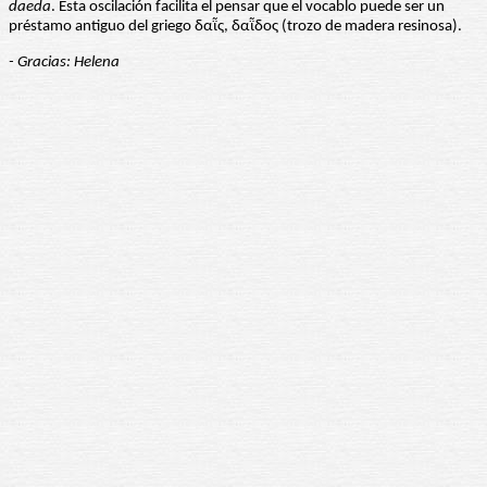
daeda
. Esta oscilación facilita el pensar que el vocablo puede ser un
préstamo antiguo del griego δαῗς, δαῗδος (trozo de madera resinosa).
- Gracias: Helena