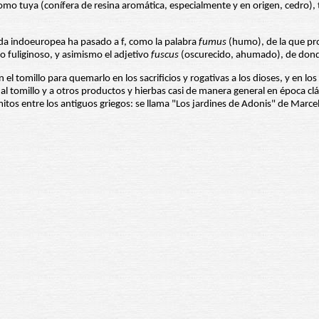
omo tuya (conífera de resina aromática, especialmente y en origen, cedro), ti
ada indoeuropea ha pasado a f, como la palabra
fumus
(humo), de la que pr
n o fuliginoso, y asimismo el adjetivo
fuscus
(oscurecido, ahumado), de donde
el tomillo para quemarlo en los sacrificios y rogativas a los dioses, y en l
 al tomillo y a otros productos y hierbas casi de manera general en época c
itos entre los antiguos griegos: se llama "Los jardines de Adonis" de Marce