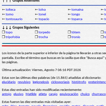
↑↑↑ Grupos Anteriores
➳
tolteca
➳
tolva
➳
tomaína
➳
➳
tomo
➳
tonel
➳
tongo
➳
t
➳
tontosaurio
➳
topacio
➳
toparca
➳
t
↓↓↓ Grupos Siguientes
❒
topo
❒
torpedo
❒
tótem
❒
t
❒
tripofobia
❒
trocha
❒
tronío
❒
t
Los iconos de la parte superior e inferior de la página te llevarán a otra
pantalla. Escribe el término que buscas en la casilla que dice “Busca aqu
las páginas.
Última actualización: Viernes, Agosto 7 06:16 PDT 2026
Estas son las últimas diez palabras (de 15.865) añadidas al diccionario:
elucidario
revulsivo
legionelosis
ciclosporiasis
histótrofo
preterintenc
Estas diez entradas han sido modificadas recientemente:
antojo
elusivo
Matilde
atleta
carajo
equivocación
chuico
churrasco
Estas fueron las diez entradas más visitadas ayer: