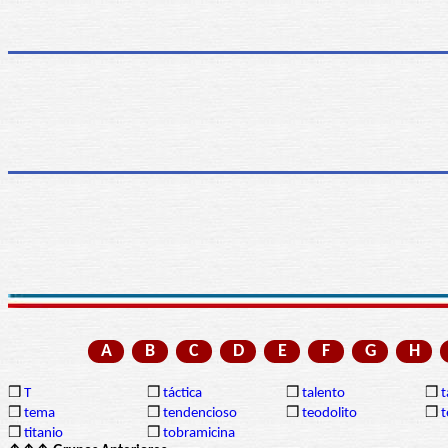
A
B
C
D
E
F
G
H
❒
T
❒
táctica
❒
talento
❒
❒
tema
❒
tendencioso
❒
teodolito
❒
t
❒
titanio
❒
tobramicina