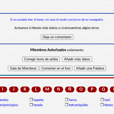
Si no puedes leer el texto, no uses el modo nocturno de tu navegador.
Avísanos si tienes más datos o si encuentras algún error.
Miembros Autorizados
solamente:
I
J
K
L
M
N
Ñ
O
P
Q
tambo
❒
tapete
❒
tarso
❒
taxi
eriantrópico
❒
tesela
❒
tetraníquido
❒
tiesto