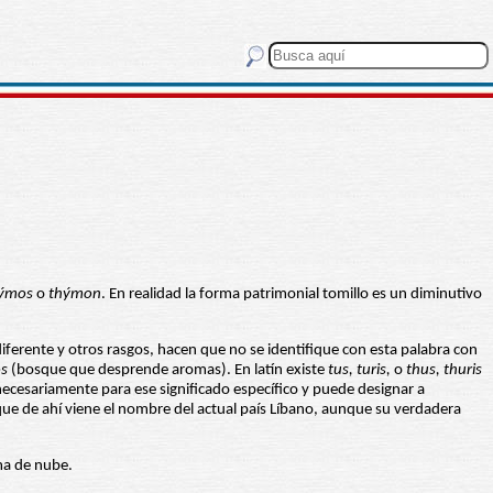
ýmos
o
thýmon
. En realidad la forma patrimonial tomillo es un diminutivo
 diferente y otros rasgos, hacen que no se identifique con esta palabra con
os
(bosque que desprende aromas). En latín existe
tus, turis,
o
thus, thuris
necesariamente para ese significado específico y puede designar a
que de ahí viene el nombre del actual país Líbano, aunque su verdadera
ma de nube.