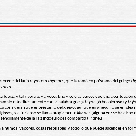
procede del latín
thymus
o
thymum
, que la tomó en préstamo del griego
th
tumum
.
ca fuerza vital y coraje, y a veces brío y cólera, parece que una acentuación
n cambio más directamente con la palabra griega
thýon
(árbol oloroso) y
thý
chos consideran que es préstamo del griego, aunque en griego no se emplea 
giosos, y el incienso se llama propiamente
líbanos
(alguna vez se ha dicho 
se sencillamente de la raíz indoeuropea compartida, *dheu-.
a a humos, vapores, cosas respirables y todo lo que puede ascender en for