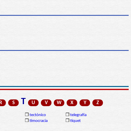
T
R
S
U
V
W
X
Y
Z
❒
tectónico
❒
telegrafía
❒
timocracia
❒
tíquet