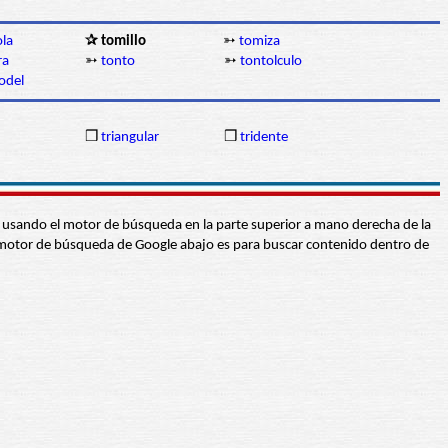
la
✰ tomillo
➳
tomiza
ra
➳
tonto
➳
tontolculo
odel
❒
triangular
❒
tridente
abra usando el motor de búsqueda en la parte superior a mano derecha de la
 El motor de búsqueda de Google abajo es para buscar contenido dentro de