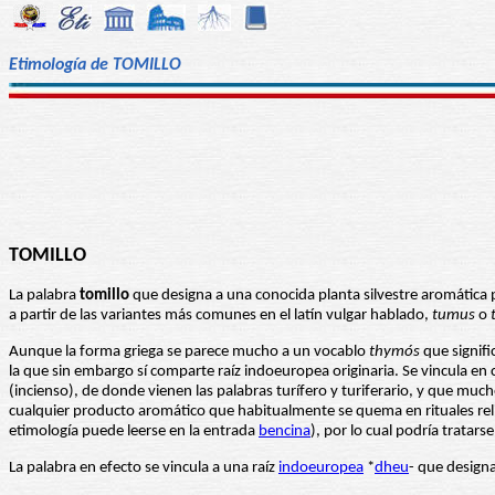
Etimología de TOMILLO
TOMILLO
La palabra
tomillo
que designa a una conocida planta silvestre aromática 
a partir de las variantes más comunes en el latín vulgar hablado,
tumus
o
Aunque la forma griega se parece mucho a un vocablo
thymós
que signifi
la que sin embargo sí comparte raíz indoeuropea originaria. Se vincula e
(incienso), de donde vienen las palabras turífero y turiferario, y que mu
cualquier producto aromático que habitualmente se quema en rituales reli
etimología puede leerse en la entrada
bencina
), por lo cual podría tratar
La palabra en efecto se vincula a una raíz
indoeuropea
*
dheu
- que design