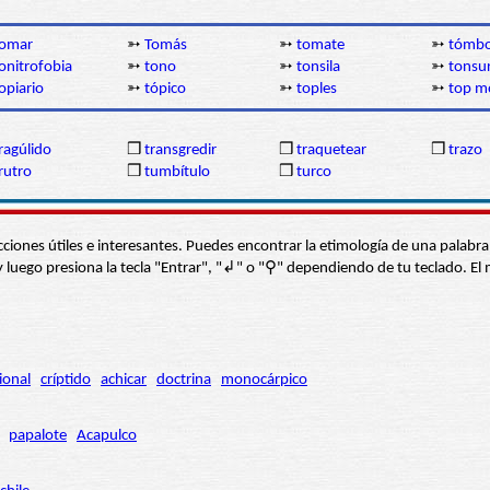
tomar
➳
Tomás
➳
tomate
➳
tómbo
onitrofobia
➳
tono
➳
tonsila
➳
tonsu
opiario
➳
tópico
➳
toples
➳
top m
ragúlido
❒
transgredir
❒
traquetear
❒
trazo
rutro
❒
tumbítulo
❒
turco
s secciones útiles e interesantes. Puedes encontrar la etimología de una pal
í” y luego presiona la tecla "Entrar", "↲" o "⚲" dependiendo de tu teclado.
ional
críptido
achicar
doctrina
monocárpico
papalote
Acapulco