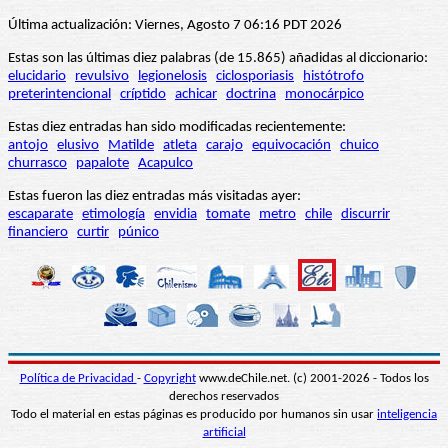
Última actualización: Viernes, Agosto 7 06:16 PDT 2026
Estas son las últimas diez palabras (de 15.865) añadidas al diccionario:
elucidario
revulsivo
legionelosis
ciclosporiasis
histótrofo
preterintencional
críptido
achicar
doctrina
monocárpico
Estas diez entradas han sido modificadas recientemente:
antojo
elusivo
Matilde
atleta
carajo
equivocación
chuico
churrasco
papalote
Acapulco
Estas fueron las diez entradas más visitadas ayer:
escaparate
etimología
envidia
tomate
metro
chile
discurrir
financiero
curtir
púnico
Política de Privacidad
-
Copyright
www.deChile.net. (c) 2001-2026 - Todos los
derechos reservados
Todo el material en estas páginas es producido por humanos sin usar
inteligencia
artificial