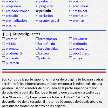
➳
prefacio
➳
prefecto
➳
prefijo
➳
pregonero
➳
preguntar
➳
prehistoria
➳
preindoeuropeo
✰ prelado
➳
preliminar
➳
preludio
➳
prelusión
➳
prematuro
➳
premeditación
➳
premenstrual
➳
premiar
➳
premio
↓↓↓ Grupos Siguientes
❒
premisa
❒
prescripción
❒
prevaricar
❒
Priscila
❒
prociónido
❒
profundo
❒
promesa
❒
propincuidad
❒
prospecto
❒
protomártir
❒
pruina
❒
psocóptero
❒
pudendo
❒
pularda
❒
punga
❒
putamen
Los iconos de la parte superior e inferior de la página te llevarán a otras
secciones útiles e interesantes. Puedes encontrar la etimología de una
palabra usando el motor de búsqueda en la parte superior a mano
derecha de la pantalla. Escribe el término que buscas en la casilla que
dice “Busca aquí” y luego presiona la tecla "Entrar", "↲" o "⚲"
dependiendo de tu teclado. El motor de búsqueda de Google abajo es
para buscar contenido dentro de las páginas.