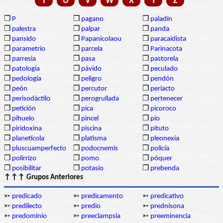
T
U
V
W
X
Y
Z
❒
P
❒
pagano
❒
paladín
❒
palestra
❒
palpar
❒
panda
❒
pansido
❒
Papanicolaou
❒
paracaidista
❒
parametrio
❒
parcela
❒
Parinacota
❒
parresia
❒
pasa
❒
pastorela
❒
patología
❒
pávido
❒
peculado
❒
pedología
❒
peligro
❒
pendón
❒
peón
❒
percutor
❒
periacto
❒
perisodáctilo
❒
perogrullada
❒
pertenecer
❒
petición
❒
pica
❒
picoroco
❒
pihuelo
❒
pincel
❒
pío
❒
piridoxina
❒
piscina
❒
pituto
❒
planetícola
❒
platisma
❒
pleonexia
❒
pluscuamperfecto
❒
podocnemis
❒
policía
❒
polirrizo
❒
pomo
❒
póquer
❒
posibilitar
❒
potasio
❒
prebenda
↑↑↑ Grupos Anteriores
➳
predicado
➳
predicamento
➳
predicativo
➳
predilecto
➳
predio
➳
prednisona
➳
predominio
➳
preeclampsia
➳
preeminencia