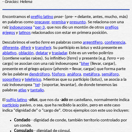
- Gracias: Helena
Encontramos el
prefijo latino
prae
- (pre- = delante, antes, mucho, más)
en palabras como
precaver
,
premisa
y
presunto
. Se relaciona con una
raíz
indoeuropea
*
per-3
, que nos dio un montón de otros
prefijos
griegos
y
latinos
relacionados con estar en primera posición.
Descubrimos el verbo
ferre
en palabras como
argentífero
,
conferencia
,
diferente
,
diferir
y
transferir
. Su participio es
latus
y está presente en
ablativo
,
oblación
,
delatar
y
trasladar
. Este es un verbo polirrizo
(contiene varias raíces). Su infinitivo (
ferre
) y presente (e.g.
ferro
= yo
cargo) se asocian con una raíz indoeuropea *
bher
(llevar, cargar),
presente en el griego φέρειν (
pherein
= llevar, cargar) que forma parte
de las palabras
dendróforo
,
fósforo
,
anáfora
,
metáfora
,
semáforo
,
soporífero
y
teleférico
. Mientras que su participio (
latus
), se asocia a la
raíz indoeuropea *
tel
- (soportar, levantar), de donde tenemos las
palabras
atlas
y
tantalio
.
El
sufijo latino
-
atus
, que nos da -
ado
en castellano, normalmente indica
participio
pasivo, o sea, que ha recibido la acción, pero en este caso
indica "dignidad de" o "cargo de". Otros ejemplos con este uso incluyen:
Condado
- dignidad de conde, también territorio controlado por
un conde.
Consulado
- dignidad de cónsul.