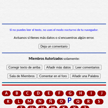
Si no puedes leer el texto, no uses el modo nocturno de tu navegador.
Avísanos si tienes más datos o si encuentras algún error.
Miembros Autorizados
solamente:
A
B
C
D
E
F
G
H
I
J
P
K
L
M
N
Ñ
O
Q
R
S