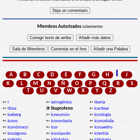
Miembros Autorizados
solamente:
I
A
B
C
D
E
F
G
H
J
K
L
M
N
Ñ
O
P
Q
R
S
T
U
V
W
X
Y
Z
➳
I
➳
iatrogénico
➳
Iberia
➳
Ibiza
✰ ibuprofeno
➳
icardear
➳
iceberg
➳
icneumón
➳
icnología
➳
ícono
➳
iconoclasta
➳
iconodulía
➳
iconómaco
➳
icor
➳
icosaedro
➳
icoságono
➳
icosópodo
➳
ictericia
➳
ictérido
➳
ictiofobia
➳
ictiología