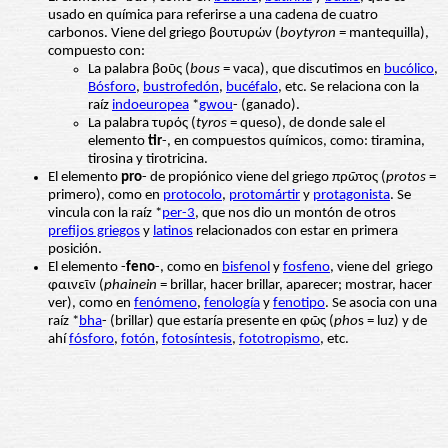
usado en química para referirse a una cadena de cuatro
carbonos. Viene del griego βουτυρών (
boytyron
= mantequilla),
compuesto con:
La palabra βοῦς (
bous
= vaca), que discutimos en
bucólico
,
Bósforo
,
bustrofedón
,
bucéfalo
, etc. Se relaciona con la
raíz
indoeuropea
*
gwou
- (ganado).
La palabra τυρός (
tyros
= queso), de donde sale el
elemento
tir
-, en compuestos químicos, como: tiramina,
tirosina y tirotricina.
El elemento
pro
- de propiónico viene del griego πρῶτος (
protos
=
primero), como en
protocolo
,
protomártir
y
protagonista
. Se
vincula con la raíz *
per-3
, que nos dio un montón de otros
prefijos griegos
y
latinos
relacionados con estar en primera
posición.
El elemento -
feno
-, como en
bisfenol
y
fosfeno
, viene del griego
φαινεῖν (
phainein
= brillar, hacer brillar, aparecer; mostrar, hacer
ver), como en
fenómeno
,
fenología
y
fenotipo
. Se asocia con una
raíz *
bha
- (brillar) que estaría presente en φῶς (
pho
s = luz) y de
ahí
fósforo
,
fotón
,
fotosíntesis
,
fototropismo
, etc.