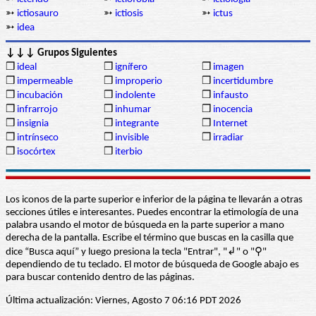
➳
ictiosauro
➳
ictiosis
➳
ictus
➳
idea
↓↓↓ Grupos Siguientes
❒
ideal
❒
ignífero
❒
imagen
❒
impermeable
❒
improperio
❒
incertidumbre
❒
incubación
❒
indolente
❒
infausto
❒
infrarrojo
❒
inhumar
❒
inocencia
❒
insignia
❒
integrante
❒
Internet
❒
intrínseco
❒
invisible
❒
irradiar
❒
isocórtex
❒
iterbio
Los iconos de la parte superior e inferior de la página te llevarán a otras
secciones útiles e interesantes. Puedes encontrar la etimología de una
palabra usando el motor de búsqueda en la parte superior a mano
derecha de la pantalla. Escribe el término que buscas en la casilla que
dice “Busca aquí” y luego presiona la tecla "Entrar", "↲" o "⚲"
dependiendo de tu teclado. El motor de búsqueda de Google abajo es
para buscar contenido dentro de las páginas.
Última actualización: Viernes, Agosto 7 06:16 PDT 2026