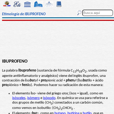
Etimología de IBUPROFENO
IBUPROFENO
La palabra
ibuprofeno
(sustancia de fórmula C
H
O
, usada como
13
18
2
agente antiinflamatorio y analgésico) viene del inglés
ibuprofen
, una
contracción de
i
so
bu
tyl +‎
pro
pionic acid +‎
phen
yl
(
i
so
bu
tilo + ácido
pro
piónico +
fen
ilo). Podemos hacer su radicación de esta manera:
El elemento
i
so- viene del griego ισος (isos = igual), como en
isósceles
,
isómero
e
isópodo
. En química se usa para referirse a
dos grupos de metilo (CH
) conectados a un carbón común,
3
como vemos en isobutilo: (CH
)
CHCH
.
3
2
2
El elemento
-bu
t
-
, como en
butano
,
butirina
y
butilo
, que es