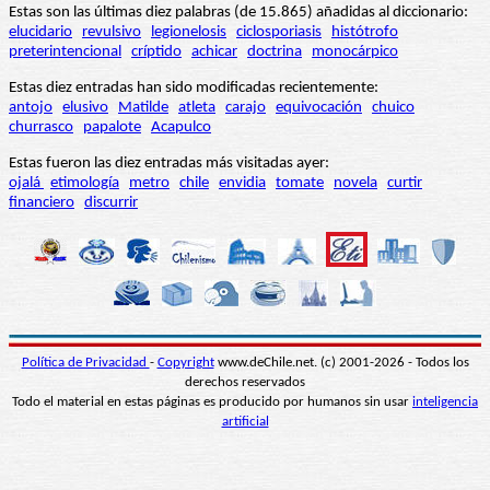
Estas son las últimas diez palabras (de 15.865) añadidas al diccionario:
elucidario
revulsivo
legionelosis
ciclosporiasis
histótrofo
preterintencional
críptido
achicar
doctrina
monocárpico
Estas diez entradas han sido modificadas recientemente:
antojo
elusivo
Matilde
atleta
carajo
equivocación
chuico
churrasco
papalote
Acapulco
Estas fueron las diez entradas más visitadas ayer:
ojalá
etimología
metro
chile
envidia
tomate
novela
curtir
financiero
discurrir
Política de Privacidad
-
Copyright
www.deChile.net. (c) 2001-2026 - Todos los
derechos reservados
Todo el material en estas páginas es producido por humanos sin usar
inteligencia
artificial