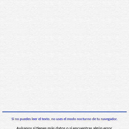
Si no puedes leer el texto, no uses el modo nocturno de tu navegador.
Avísanos si tienes más datos o si encuentras algún error.