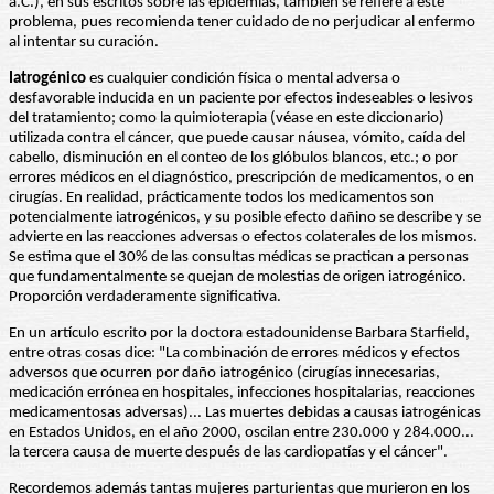
a.C.), en sus escritos sobre las epidemias, también se refiere a este
problema, pues recomienda tener cuidado de no perjudicar al enfermo
al intentar su curación.
Iatrogénico
es cualquier condición física o mental adversa o
desfavorable inducida en un paciente por efectos indeseables o lesivos
del tratamiento; como la quimioterapia (véase en este diccionario)
utilizada contra el cáncer, que puede causar náusea, vómito, caída del
cabello, disminución en el conteo de los glóbulos blancos, etc.; o por
errores médicos en el diagnóstico, prescripción de medicamentos, o en
cirugías. En realidad, prácticamente todos los medicamentos son
potencialmente iatrogénicos, y su posible efecto dañino se describe y se
advierte en las reacciones adversas o efectos colaterales de los mismos.
Se estima que el 30% de las consultas médicas se practican a personas
que fundamentalmente se quejan de molestias de origen iatrogénico.
Proporción verdaderamente significativa.
En un artículo escrito por la doctora estadounidense Barbara Starfield,
entre otras cosas dice: "La combinación de errores médicos y efectos
adversos que ocurren por daño iatrogénico (cirugías innecesarias,
medicación errónea en hospitales, infecciones hospitalarias, reacciones
medicamentosas adversas)... Las muertes debidas a causas iatrogénicas
en Estados Unidos, en el año 2000, oscilan entre 230.000 y 284.000...
la tercera causa de muerte después de las cardiopatías y el cáncer".
Recordemos además tantas mujeres parturientas que murieron en los