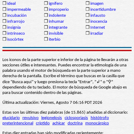
❒
ideal
❒
ignífero
❒
imagen
❒
impermeable
❒
improperio
❒
incertidumbre
❒
incubación
❒
indolente
❒
infausto
❒
infrarrojo
❒
inhumar
❒
inocencia
❒
insignia
❒
integrante
❒
Internet
❒
intrínseco
❒
invisible
❒
irradiar
❒
isocórtex
❒
iterbio
Los iconos de la parte superior e inferior de la página te llevarán a otras
secciones útiles e interesantes. Puedes encontrar la etimología de una
palabra usando el motor de búsqueda en la parte superior a mano
derecha de la pantalla. Escribe el término que buscas en la casilla que
dice “Busca aquí” y luego presiona la tecla "Entrar", "↲" o "⚲"
dependiendo de tu teclado. El motor de búsqueda de Google abajo es
para buscar contenido dentro de las páginas.
Última actualización: Viernes, Agosto 7 06:16 PDT 2026
Estas son las últimas diez palabras (de 15.865) añadidas al diccionario:
elucidario
revulsivo
legionelosis
ciclosporiasis
histótrofo
preterintencional
críptido
achicar
doctrina
monocárpico
Estas diez entradas han sido modificadas recientemente: