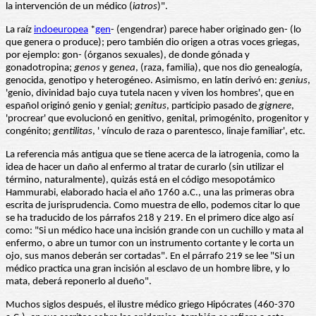
la intervención de un médico (
iatros
)".
La raíz
indoeuropea
*
gen
- (engendrar) parece haber originado gen- (lo
que genera o produce); pero también dio origen a otras voces griegas,
por ejemplo: gon- (órganos sexuales), de donde gónada y
gonadotropina;
genos
y g
enea
, (raza, familia), que nos dio genealogía,
genocida, genotipo y heterogéneo. Asimismo, en latín derivó en:
genius
,
'genio, divinidad bajo cuya tutela nacen y viven los hombres', que en
español originó genio y genial;
genitus
, participio pasado de
gignere
,
'procrear' que evolucionó en genitivo, genital, primogénito, progenitor y
congénito;
gentilitas
, ' vínculo de raza o parentesco, linaje familiar', etc.
La referencia más antigua que se tiene acerca de la iatrogenia, como la
idea de hacer un daño al enfermo al tratar de curarlo (sin utilizar el
término, naturalmente), quizás está en el código mesopotámico
Hammurabi, elaborado hacia el año 1760 a.C., una las primeras obra
escrita de jurisprudencia. Como muestra de ello, podemos citar lo que
se ha traducido de los párrafos 218 y 219. En el primero dice algo así
como: "Si un médico hace una incisión grande con un cuchillo y mata al
enfermo, o abre un tumor con un instrumento cortante y le corta un
ojo, sus manos deberán ser cortadas". En el párrafo 219 se lee "Si un
médico practica una gran incisión al esclavo de un hombre libre, y lo
mata, deberá reponerlo al dueño".
Muchos siglos después, el ilustre médico griego Hipócrates (460-370