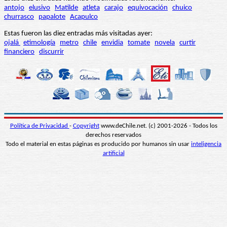
antojo
elusivo
Matilde
atleta
carajo
equivocación
chuico
churrasco
papalote
Acapulco
Estas fueron las diez entradas más visitadas ayer:
ojalá
etimología
metro
chile
envidia
tomate
novela
curtir
financiero
discurrir
Política de Privacidad
-
Copyright
www.deChile.net. (c) 2001-2026 - Todos los
derechos reservados
Todo el material en estas páginas es producido por humanos sin usar
inteligencia
artificial