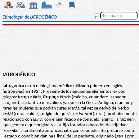
Etimología de IATROGÉNICO
IATROGÉNICO
Iatrogénico
es un neologismo médico utilizado primero en inglés
(
iatrogenic
) en 1924. Proviene de los siguientes elementos léxicos
griegos:
ἰατήρ
= īātḗr,
ῑ̓ᾱτρός
=
īātrós
(médico, curandero, sanador,
cirujano), sustantivo masculino, ya que en la Grecia Antigua, eran muy
raras las mujeres que podían curar.
I
ātrós
, tal vez se derivó del verbo
iastâi
(curar, cuidar), originado quizás de
iaoami
(curar), probablemente
relacionado con
iaīno
, con el significado de consuelo, ánimo; la raíz gen
-
,
'que genera o que origina' y el sufijo forjador o hacedor de adjetivos, -
ikos/-ike. Literalmente entonces, iatrogénico puede interpretarse como
"estado o condición dañina (-ikos) de un paciente, originado (gen-) por