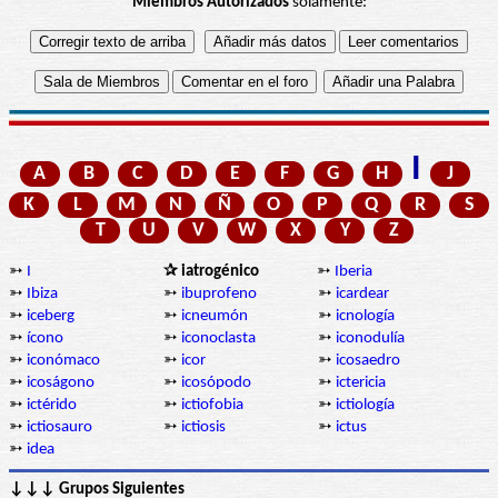
Miembros Autorizados
solamente:
I
A
B
C
D
E
F
G
H
J
K
L
M
N
Ñ
O
P
Q
R
S
T
U
V
W
X
Y
Z
➳
I
✰ iatrogénico
➳
Iberia
➳
Ibiza
➳
ibuprofeno
➳
icardear
➳
iceberg
➳
icneumón
➳
icnología
➳
ícono
➳
iconoclasta
➳
iconodulía
➳
iconómaco
➳
icor
➳
icosaedro
➳
icoságono
➳
icosópodo
➳
ictericia
➳
ictérido
➳
ictiofobia
➳
ictiología
➳
ictiosauro
➳
ictiosis
➳
ictus
➳
idea
↓↓↓ Grupos Siguientes