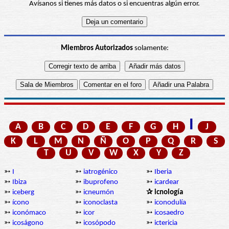
Avísanos si tienes más datos o si encuentras algún error.
Miembros Autorizados
solamente:
I
A
B
C
D
E
F
G
H
J
K
L
M
N
Ñ
O
P
Q
R
S
T
U
V
W
X
Y
Z
➳
I
➳
iatrogénico
➳
Iberia
➳
Ibiza
➳
ibuprofeno
➳
icardear
➳
iceberg
➳
icneumón
✰ icnología
➳
ícono
➳
iconoclasta
➳
iconodulía
➳
iconómaco
➳
icor
➳
icosaedro
➳
icoságono
➳
icosópodo
➳
ictericia