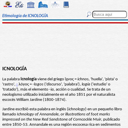
Etimología de ICNOLOGÍA
ICNOLOGÍA
La palabra
icnología
viene del griego ἴχνος =
ichnos,
'huella', 'pista' o
'rastro',
-
λόγος = -
logos
('discurso', 'palabra'),
logía
('estudio' o
'tratado'), más el elemento -
ia,
acción o cualidad. Se trata de un
neologismo utilizado inicialmente en el año 1851 por el naturalista
escocés William Jardine (1800-1874).
Jardine escribió esta palabra en inglés (
ichnology
) en un pequeño libro
llamado
Ichnology of Annandale, or illustrations of foot marks
impressed on the New Red Sandstone of Corncockle Muir
, publicado
entre 1850-53. Annandale es una región escocesa rica en sedimentos