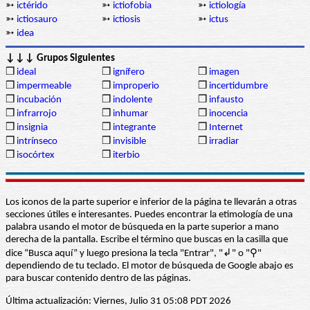
➳
ictérido
➳
ictiofobia
➳
ictiología
➳
ictiosauro
➳
ictiosis
➳
ictus
➳
idea
↓↓↓ Grupos Siguientes
❒
ideal
❒
ignífero
❒
imagen
❒
impermeable
❒
improperio
❒
incertidumbre
❒
incubación
❒
indolente
❒
infausto
❒
infrarrojo
❒
inhumar
❒
inocencia
❒
insignia
❒
integrante
❒
Internet
❒
intrínseco
❒
invisible
❒
irradiar
❒
isocórtex
❒
iterbio
Los iconos de la parte superior e inferior de la página te llevarán a otras
secciones útiles e interesantes. Puedes encontrar la etimología de una
palabra usando el motor de búsqueda en la parte superior a mano
derecha de la pantalla. Escribe el término que buscas en la casilla que
dice “Busca aquí” y luego presiona la tecla "Entrar", "↲" o "⚲"
dependiendo de tu teclado. El motor de búsqueda de Google abajo es
para buscar contenido dentro de las páginas.
Última actualización: Viernes, Julio 31 05:08 PDT 2026