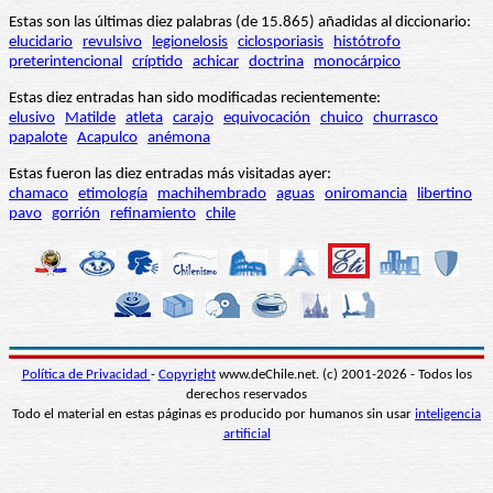
Estas son las últimas diez palabras (de 15.865) añadidas al diccionario:
elucidario
revulsivo
legionelosis
ciclosporiasis
histótrofo
preterintencional
críptido
achicar
doctrina
monocárpico
Estas diez entradas han sido modificadas recientemente:
elusivo
Matilde
atleta
carajo
equivocación
chuico
churrasco
papalote
Acapulco
anémona
Estas fueron las diez entradas más visitadas ayer:
chamaco
etimología
machihembrado
aguas
oniromancia
libertino
pavo
gorrión
refinamiento
chile
Política de Privacidad
-
Copyright
www.deChile.net. (c) 2001-2026 - Todos los
derechos reservados
Todo el material en estas páginas es producido por humanos sin usar
inteligencia
artificial