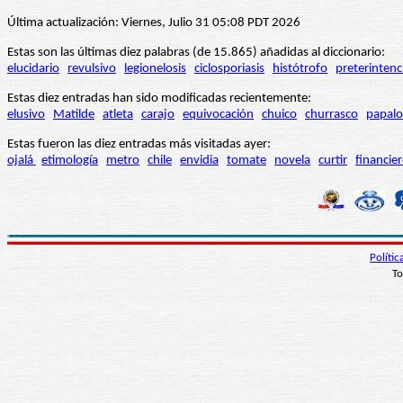
Última actualización: Viernes, Julio 31 05:08 PDT 2026
Estas son las últimas diez palabras (de 15.865) añadidas al diccionario:
elucidario
revulsivo
legionelosis
ciclosporiasis
histótrofo
preterintenc
Estas diez entradas han sido modificadas recientemente:
elusivo
Matilde
atleta
carajo
equivocación
chuico
churrasco
papalo
Estas fueron las diez entradas más visitadas ayer:
ojalá
etimología
metro
chile
envidia
tomate
novela
curtir
financie
Políti
To