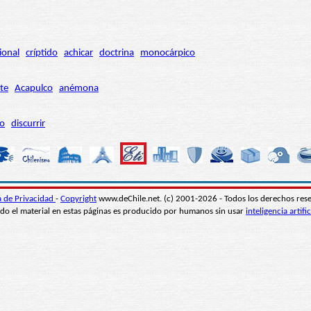
ional
críptido
achicar
doctrina
monocárpico
te
Acapulco
anémona
ro
discurrir
ca de Privacidad
-
Copyright
www.deChile.net. (c) 2001-2026 - Todos los derechos res
do el material en estas páginas es producido por humanos sin usar
inteligencia artific