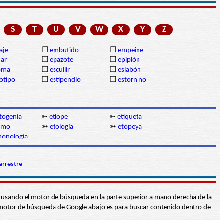
S
T
U
V
W
X
Y
Z
aje
❒
embutido
❒
empeine
nar
❒
epazote
❒
epiplón
oma
❒
escullir
❒
eslabón
otipo
❒
estipendio
❒
estornino
togenia
➳
etíope
➳
etiqueta
imo
➳
etología
➳
etopeya
onología
errestre
abra usando el motor de búsqueda en la parte superior a mano derecha de la
 El motor de búsqueda de Google abajo es para buscar contenido dentro de