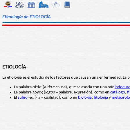
Etimología de ETIOLOGÍA
ETIOLOGÍA
La etiología es el estudio de los factores que causan una enfermedad. La 
La palabra αἰτία (
aitia
= causa), que se asocia con una raíz
indoeur
La palabra λόγος (
logos
= palabra, expresión), como en
catálogo
,
f
El
sufijo
-ια (-ía = cualidad), como en
biología
,
fitología
y
meteorolo