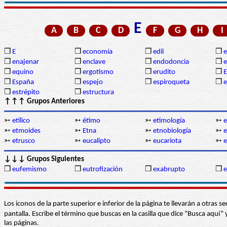
E
A
B
C
D
F
G
H
I
❒
E
❒
economía
❒
edil
❒
❒
enajenar
❒
enclave
❒
endodoncia
❒
❒
equino
❒
ergotismo
❒
erudito
❒
E
❒
España
❒
espejo
❒
espiroqueta
❒
e
❒
estrépito
❒
estructura
↑↑↑ Grupos Anteriores
➳
etílico
➳
étimo
➳
etimología
➳
e
➳
etmoides
➳
Etna
➳
etnobiología
➳
e
➳
etrusco
➳
eucalipto
➳
eucariota
➳
e
↓↓↓ Grupos Siguientes
❒
eufemismo
❒
eutrofización
❒
exabrupto
❒
e
Los iconos de la parte superior e inferior de la página te llevarán a otra
pantalla. Escribe el término que buscas en la casilla que dice “Busca aqu
las páginas.