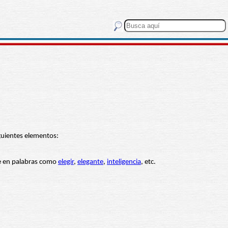
iguientes elementos:
te en palabras como
elegir
,
elegante
,
inteligencia
, etc.