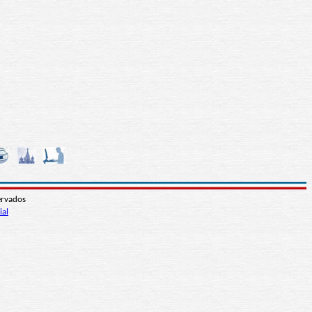
ervados
ial