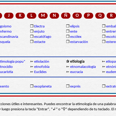
J
K
L
M
N
Ñ
O
P
Q
R
egoísmo
❒
Electra
❒
elipsis
❒
embal
enfermo
❒
enjuto
❒
ente
❒
entre
scandinavia
❒
escatófago
❒
escólex
❒
escot
squela
❒
estacte
❒
estarvación
❒
estere
timología popu*
➳
etiolación
✰ etiología
➳
etiopa
tnocidio
➳
etnofobia
➳
etnomalacología
➳
etnón
ucaristía
➳
Euclides
➳
eucracia
➳
eudem
xento
❒
exoplaneta
❒
exprés
❒
extrat
s secciones útiles e interesantes. Puedes encontrar la etimología de una pal
í” y luego presiona la tecla "Entrar", "↲" o "⚲" dependiendo de tu teclado.