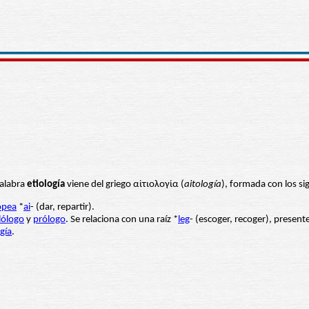
palabra
etiología
viene del griego αἰτιολογία (
aitología
), formada con los s
opea
*
ai
- (dar, repartir).
ilólogo
y
prólogo
. Se relaciona con una raíz *
leg
- (escoger, recoger), presen
gía
.