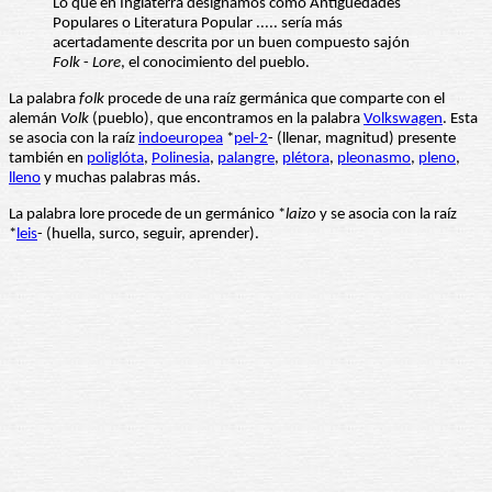
Lo que en Inglaterra designamos como Antigüedades
Populares o Literatura Popular ..... sería más
acertadamente descrita por un buen compuesto sajón
Folk
-
Lore
, el conocimiento del pueblo.
La palabra
folk
procede de una raíz germánica que comparte con el
alemán
Volk
(pueblo), que encontramos en la palabra
Volkswagen
. Esta
se asocia con la raíz
indoeuropea
*
pel-2
- (llenar, magnitud) presente
también en
poliglóta
,
Polinesia
,
palangre
,
plétora
,
pleonasmo
,
pleno
,
lleno
y muchas palabras más.
La palabra lore procede de un germánico *
laizo
y se asocia con la raíz
*
leis
- (huella, surco, seguir, aprender).