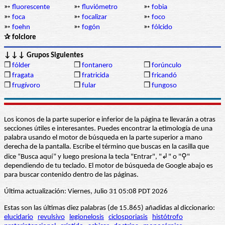
➳
fluorescente
➳
fluviómetro
➳
fobia
➳
foca
➳
focalizar
➳
foco
➳
foehn
➳
fogón
➳
fólcido
✰ folclore
↓↓↓ Grupos Siguientes
❒
fólder
❒
fontanero
❒
forúnculo
❒
fragata
❒
fratricida
❒
fricandó
❒
frugívoro
❒
fular
❒
fungoso
Los iconos de la parte superior e inferior de la página te llevarán a otras
secciones útiles e interesantes. Puedes encontrar la etimología de una
palabra usando el motor de búsqueda en la parte superior a mano
derecha de la pantalla. Escribe el término que buscas en la casilla que
dice “Busca aquí” y luego presiona la tecla "Entrar", "↲" o "⚲"
dependiendo de tu teclado. El motor de búsqueda de Google abajo es
para buscar contenido dentro de las páginas.
Última actualización: Viernes, Julio 31 05:08 PDT 2026
Estas son las últimas diez palabras (de 15.865) añadidas al diccionario:
elucidario
revulsivo
legionelosis
ciclosporiasis
histótrofo