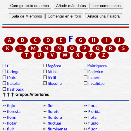
F
A
B
C
D
E
G
H
I
J
K
L
M
N
Ñ
O
P
Q
R
S
T
U
V
W
X
Y
Z
❒
F
❒
fagácea
❒
faltriquera
❒
faringe
❒
fático
❒
Federico
❒
fénix
❒
fértil
❒
fichero
❒
filatelia
❒
filosofía
❒
fiscalidad
❒
flashback
↑↑↑ Grupos Anteriores
➳
flojo
➳
flor
➳
flora
➳
floresta
➳
florete
➳
Florida
➳
florín
➳
floritura
➳
flota
➳
flotar
➳
fluctuar
➳
fluido
➳
fluir
➳
fluminense
➳
flúor