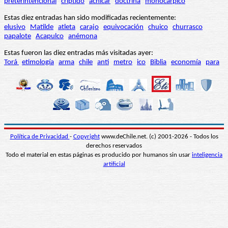
preterintencional
críptido
achicar
doctrina
monocárpico
Estas diez entradas han sido modificadas recientemente:
elusivo
Matilde
atleta
carajo
equivocación
chuico
churrasco
papalote
Acapulco
anémona
Estas fueron las diez entradas más visitadas ayer:
Torá
etimología
arma
chile
anti
metro
ico
Biblia
economía
para
Política de Privacidad
-
Copyright
www.deChile.net. (c) 2001-2026 - Todos los
derechos reservados
Todo el material en estas páginas es producido por humanos sin usar
inteligencia
artificial