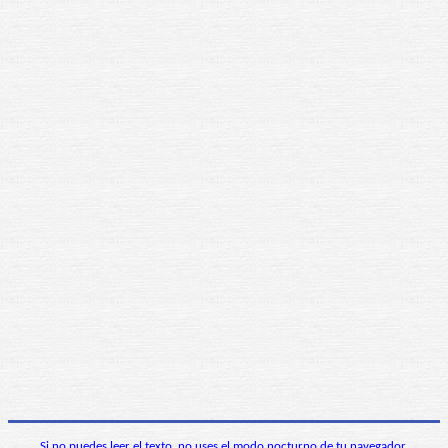
Si no puedes leer el texto, no uses el modo nocturno de tu navegador.