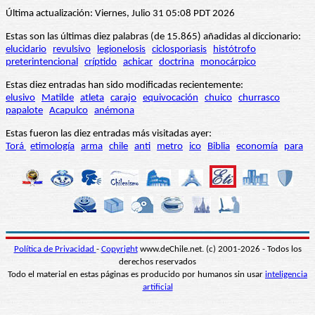
Última actualización: Viernes, Julio 31 05:08 PDT 2026
Estas son las últimas diez palabras (de 15.865) añadidas al diccionario:
elucidario
revulsivo
legionelosis
ciclosporiasis
histótrofo
preterintencional
críptido
achicar
doctrina
monocárpico
Estas diez entradas han sido modificadas recientemente:
elusivo
Matilde
atleta
carajo
equivocación
chuico
churrasco
papalote
Acapulco
anémona
Estas fueron las diez entradas más visitadas ayer:
Torá
etimología
arma
chile
anti
metro
ico
Biblia
economía
para
Política de Privacidad
-
Copyright
www.deChile.net. (c) 2001-2026 - Todos los
derechos reservados
Todo el material en estas páginas es producido por humanos sin usar
inteligencia
artificial