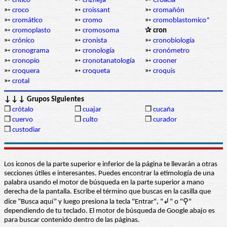
➳
crítico
➳
crizneja
➳
Croacia
➳
croco
➳
croissant
➳
cromañón
➳
cromático
➳
cromo
➳
cromoblastomico*
➳
cromoplasto
➳
cromosoma
✰ cron
➳
crónico
➳
cronista
➳
cronobiología
➳
cronograma
➳
cronología
➳
cronómetro
➳
cronopio
➳
cronotanatología
➳
crooner
➳
croquera
➳
croqueta
➳
croquis
➳
crotal
↓↓↓ Grupos Siguientes
❒
crótalo
❒
cuajar
❒
cucaña
❒
cuervo
❒
culto
❒
curador
❒
custodiar
Los iconos de la parte superior e inferior de la página te llevarán a otras
secciones útiles e interesantes. Puedes encontrar la etimología de una
palabra usando el motor de búsqueda en la parte superior a mano
derecha de la pantalla. Escribe el término que buscas en la casilla que
dice “Busca aquí” y luego presiona la tecla "Entrar", "↲" o "⚲"
dependiendo de tu teclado. El motor de búsqueda de Google abajo es
para buscar contenido dentro de las páginas.