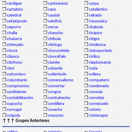
❒
cárdigan
❒
cariocinesis
❒
carpa
❒
cartabón
❒
caso
❒
cataléctico
❒
catedral
❒
caudal
❒
cebada
❒
cefalópodo
❒
celofisis
❒
Cenozoico
❒
ceporro
❒
cerrar
❒
chabola
❒
challa
❒
chancho
❒
chápiro
❒
chatarra
❒
chibola
❒
chigre
❒
chimuelo
❒
chiringa
❒
chollonca
❒
choza
❒
churumbela
❒
ciclosporiasis
❒
cilanco
❒
cinocéfalo
❒
cirílico
❒
citófono
❒
clarete
❒
cleptomanía
❒
clon
❒
cobarde
❒
coda
❒
cohombro
❒
colémbolo
❒
collera
❒
columbario
❒
comensalismo
❒
compañero
❒
compromiso
❒
concertar
❒
condenado
❒
confidente
❒
congrio
❒
consola
❒
contabilización
❒
contrahecho
❒
convidar
❒
copucha
❒
cordillera
❒
cornezuelo
❒
corrugar
❒
cosecha
❒
cototo
❒
crápula
❒
creosota
❒
crioterapia
↑↑↑ Grupos Anteriores