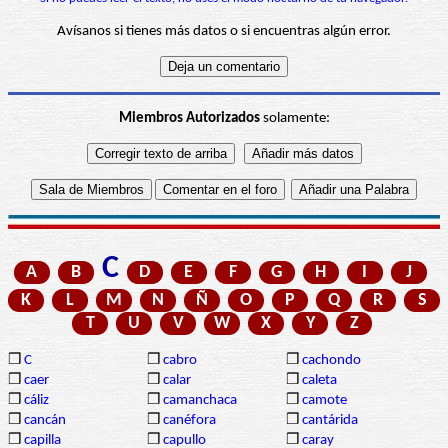
Avísanos si tienes más datos o si encuentras algún error.
Miembros Autorizados
solamente:
C
A
B
D
E
F
G
H
I
J
K
L
M
N
Ñ
O
P
Q
R
S
T
U
V
W
X
Y
Z
❒
C
❒
cabro
❒
cachondo
❒
caer
❒
calar
❒
caleta
❒
cáliz
❒
camanchaca
❒
camote
❒
cancán
❒
canéfora
❒
cantárida
❒
capilla
❒
capullo
❒
caray