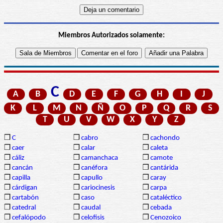
Miembros Autorizados solamente:
C
A
B
D
E
F
G
H
I
J
K
L
M
N
Ñ
O
P
Q
R
S
T
U
V
W
X
Y
Z
❒
C
❒
cabro
❒
cachondo
❒
caer
❒
calar
❒
caleta
❒
cáliz
❒
camanchaca
❒
camote
❒
cancán
❒
canéfora
❒
cantárida
❒
capilla
❒
capullo
❒
caray
❒
cárdigan
❒
cariocinesis
❒
carpa
❒
cartabón
❒
caso
❒
cataléctico
❒
catedral
❒
caudal
❒
cebada
❒
cefalópodo
❒
celofisis
❒
Cenozoico