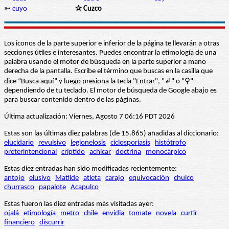
➳
cuyo
✰ Cuzco
Los iconos de la parte superior e inferior de la página te llevarán a otras
secciones útiles e interesantes. Puedes encontrar la etimología de una
palabra usando el motor de búsqueda en la parte superior a mano
derecha de la pantalla. Escribe el término que buscas en la casilla que
dice “Busca aquí” y luego presiona la tecla "Entrar", "↲" o "⚲"
dependiendo de tu teclado. El motor de búsqueda de Google abajo es
para buscar contenido dentro de las páginas.
Última actualización: Viernes, Agosto 7 06:16 PDT 2026
Estas son las últimas diez palabras (de 15.865) añadidas al diccionario:
elucidario
revulsivo
legionelosis
ciclosporiasis
histótrofo
preterintencional
críptido
achicar
doctrina
monocárpico
Estas diez entradas han sido modificadas recientemente:
antojo
elusivo
Matilde
atleta
carajo
equivocación
chuico
churrasco
papalote
Acapulco
Estas fueron las diez entradas más visitadas ayer:
ojalá
etimología
metro
chile
envidia
tomate
novela
curtir
financiero
discurrir