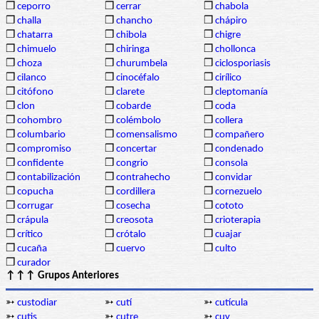
❒
ceporro
❒
cerrar
❒
chabola
❒
challa
❒
chancho
❒
chápiro
❒
chatarra
❒
chibola
❒
chigre
❒
chimuelo
❒
chiringa
❒
chollonca
❒
choza
❒
churumbela
❒
ciclosporiasis
❒
cilanco
❒
cinocéfalo
❒
cirílico
❒
citófono
❒
clarete
❒
cleptomanía
❒
clon
❒
cobarde
❒
coda
❒
cohombro
❒
colémbolo
❒
collera
❒
columbario
❒
comensalismo
❒
compañero
❒
compromiso
❒
concertar
❒
condenado
❒
confidente
❒
congrio
❒
consola
❒
contabilización
❒
contrahecho
❒
convidar
❒
copucha
❒
cordillera
❒
cornezuelo
❒
corrugar
❒
cosecha
❒
cototo
❒
crápula
❒
creosota
❒
crioterapia
❒
crítico
❒
crótalo
❒
cuajar
❒
cucaña
❒
cuervo
❒
culto
❒
curador
↑↑↑ Grupos Anteriores
➳
custodiar
➳
cutí
➳
cutícula
➳
cutis
➳
cutre
➳
cuy