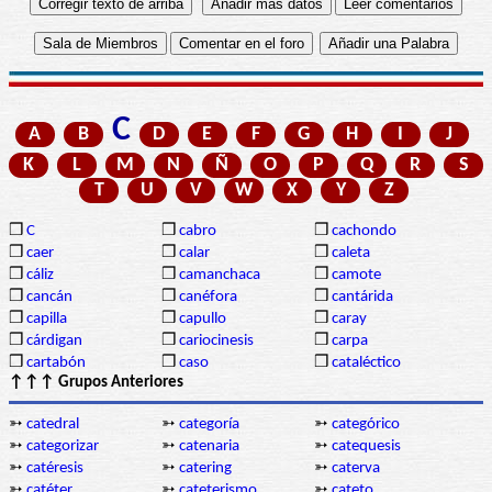
C
A
B
D
E
F
G
H
I
J
K
L
M
N
Ñ
O
P
Q
R
S
T
U
V
W
X
Y
Z
❒
C
❒
cabro
❒
cachondo
❒
caer
❒
calar
❒
caleta
❒
cáliz
❒
camanchaca
❒
camote
❒
cancán
❒
canéfora
❒
cantárida
❒
capilla
❒
capullo
❒
caray
❒
cárdigan
❒
cariocinesis
❒
carpa
❒
cartabón
❒
caso
❒
cataléctico
↑↑↑ Grupos Anteriores
➳
catedral
➳
categoría
➳
categórico
➳
categorizar
➳
catenaria
➳
catequesis
➳
catéresis
➳
catering
➳
caterva
➳
catéter
➳
cateterismo
➳
cateto