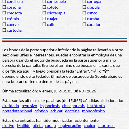
❒
cordillera
❒
cornezuelo
❒
corrugar
❒
cosecha
❒
cototo
❒
crápula
❒
creosota
❒
crioterapia
❒
crítico
❒
crótalo
❒
cuajar
❒
cucaña
❒
cuervo
❒
culto
❒
curador
❒
custodiar
Los iconos de la parte superior e inferior de la página te llevarán a otras
secciones útiles e interesantes. Puedes encontrar la etimología de una
palabra usando el motor de búsqueda en la parte superior a mano
derecha de la pantalla. Escribe el término que buscas en la casilla que
dice “Busca aquí” y luego presiona la tecla "Entrar", "↲" o "⚲"
dependiendo de tu teclado. El motor de búsqueda de Google abajo es
para buscar contenido dentro de las páginas.
Última actualización: Viernes, Julio 31 05:08 PDT 2026
Estas son las últimas diez palabras (de 15.865) añadidas al diccionario:
elucidario
revulsivo
legionelosis
ciclosporiasis
histótrofo
preterintencional
críptido
achicar
doctrina
monocárpico
Estas diez entradas han sido modificadas recientemente:
elusivo
Matilde
atleta
carajo
equivocación
chuico
churrasco