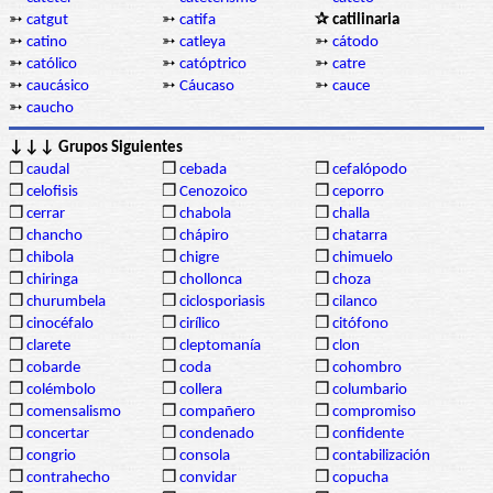
➳
catgut
➳
catifa
✰ catilinaria
➳
catino
➳
catleya
➳
cátodo
➳
católico
➳
catóptrico
➳
catre
➳
caucásico
➳
Cáucaso
➳
cauce
➳
caucho
↓↓↓ Grupos Siguientes
❒
caudal
❒
cebada
❒
cefalópodo
❒
celofisis
❒
Cenozoico
❒
ceporro
❒
cerrar
❒
chabola
❒
challa
❒
chancho
❒
chápiro
❒
chatarra
❒
chibola
❒
chigre
❒
chimuelo
❒
chiringa
❒
chollonca
❒
choza
❒
churumbela
❒
ciclosporiasis
❒
cilanco
❒
cinocéfalo
❒
cirílico
❒
citófono
❒
clarete
❒
cleptomanía
❒
clon
❒
cobarde
❒
coda
❒
cohombro
❒
colémbolo
❒
collera
❒
columbario
❒
comensalismo
❒
compañero
❒
compromiso
❒
concertar
❒
condenado
❒
confidente
❒
congrio
❒
consola
❒
contabilización
❒
contrahecho
❒
convidar
❒
copucha