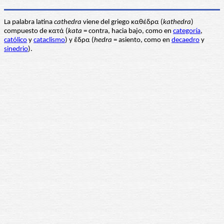
La palabra latina
cathedra
viene del griego καθέδρα (
kathedra
)
compuesto de κατά (
kata
= contra, hacia bajo, como en
categoría
,
católico
y
cataclismo
) y ἕδρα (
hedra
= asiento, como en
decaedro
y
sinedrio
).