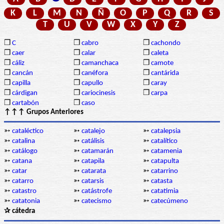
K
L
M
N
Ñ
O
P
Q
R
S
T
U
V
W
X
Y
Z
❒
C
❒
cabro
❒
cachondo
❒
caer
❒
calar
❒
caleta
❒
cáliz
❒
camanchaca
❒
camote
❒
cancán
❒
canéfora
❒
cantárida
❒
capilla
❒
capullo
❒
caray
❒
cárdigan
❒
cariocinesis
❒
carpa
❒
cartabón
❒
caso
↑↑↑ Grupos Anteriores
➳
cataléctico
➳
catalejo
➳
catalepsia
➳
catalina
➳
catálisis
➳
catalítico
➳
catálogo
➳
catamarán
➳
catamenia
➳
catana
➳
catapila
➳
catapulta
➳
catar
➳
catarata
➳
catarrino
➳
catarro
➳
catarsis
➳
catasta
➳
catastro
➳
catástrofe
➳
catatimia
➳
catatonia
➳
catecismo
➳
catecúmeno
✰ cátedra