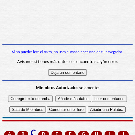
Si no puedes leer el texto, no uses el modo nocturno de tu navegador.
Avísanos si tienes más datos o si encuentras algún error.
Miembros Autorizados
solamente:
C
A
B
D
E
F
G
H
I
J