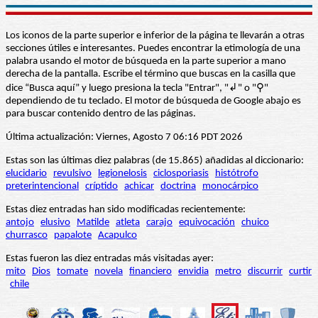
Los iconos de la parte superior e inferior de la página te llevarán a otras
secciones útiles e interesantes. Puedes encontrar la etimología de una
palabra usando el motor de búsqueda en la parte superior a mano
derecha de la pantalla. Escribe el término que buscas en la casilla que
dice “Busca aquí” y luego presiona la tecla "Entrar", "↲" o "⚲"
dependiendo de tu teclado. El motor de búsqueda de Google abajo es
para buscar contenido dentro de las páginas.
Última actualización: Viernes, Agosto 7 06:16 PDT 2026
Estas son las últimas diez palabras (de 15.865) añadidas al diccionario:
elucidario
revulsivo
legionelosis
ciclosporiasis
histótrofo
preterintencional
críptido
achicar
doctrina
monocárpico
Estas diez entradas han sido modificadas recientemente:
antojo
elusivo
Matilde
atleta
carajo
equivocación
chuico
churrasco
papalote
Acapulco
Estas fueron las diez entradas más visitadas ayer:
mito
Dios
tomate
novela
financiero
envidia
metro
discurrir
curtir
chile