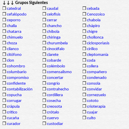
↓↓↓ Grupos Siguientes
❒
catedral
❒
caudal
❒
cebada
❒
cefalópodo
❒
celofisis
❒
Cenozoico
❒
ceporro
❒
cerrar
❒
chabola
❒
challa
❒
chancho
❒
chápiro
❒
chatarra
❒
chibola
❒
chigre
❒
chimuelo
❒
chiringa
❒
chollonca
❒
choza
❒
churumbela
❒
ciclosporiasis
❒
cilanco
❒
cinocéfalo
❒
cirílico
❒
citófono
❒
clarete
❒
cleptomanía
❒
clon
❒
cobarde
❒
coda
❒
cohombro
❒
colémbolo
❒
collera
❒
columbario
❒
comensalismo
❒
compañero
❒
compromiso
❒
concertar
❒
condenado
❒
confidente
❒
congrio
❒
consola
❒
contabilización
❒
contrahecho
❒
convidar
❒
copucha
❒
cordillera
❒
cornezuelo
❒
corrugar
❒
cosecha
❒
cototo
❒
crápula
❒
creosota
❒
crioterapia
❒
crítico
❒
crótalo
❒
cuajar
❒
cucaña
❒
cuervo
❒
culto
❒
curador
❒
custodiar