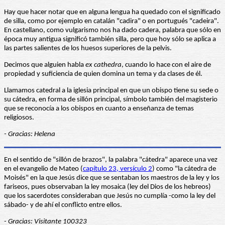
Hay que hacer notar que en alguna lengua ha quedado con el significado
de silla, como por ejemplo en catalán "cadira" o en portugués "cadeira".
En castellano, como vulgarismo nos ha dado cadera, palabra que sólo en
época muy antigua significó también silla, pero que hoy sólo se aplica a
las partes salientes de los huesos superiores de la pelvis.
Decimos que alguien habla
ex cathedra
, cuando lo hace con el aire de
propiedad y suficiencia de quien domina un tema y da clases de él.
Llamamos catedral a la iglesia principal en que un obispo tiene su sede o
su cátedra, en forma de sillón principal, símbolo también del magisterio
que se reconocía a los obispos en cuanto a enseñanza de temas
religiosos.
- Gracias: Helena
En el sentido de "sillón de brazos", la palabra "cátedra" aparece una vez
en el evangelio de Mateo (
capítulo 23, versículo 2
) como "la cátedra de
Moisés" en la que Jesús dice que se sentaban los maestros de la ley y los
fariseos, pues observaban la ley mosaica (ley del Dios de los hebreos)
que los sacerdotes consideraban que Jesús no cumplía -como la ley del
sábado- y de ahí el conflicto entre ellos.
- Gracias: Visitante 100323