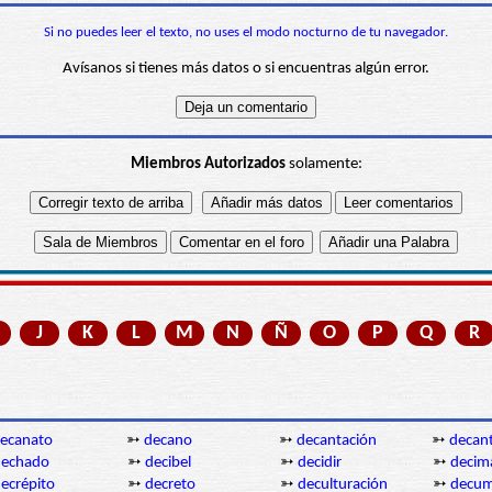
Si no puedes leer el texto, no uses el modo nocturno de tu navegador.
Avísanos si tienes más datos o si encuentras algún error.
Miembros Autorizados
solamente:
J
K
L
M
N
Ñ
O
P
Q
R
ecanato
➳
decano
➳
decantación
➳
decan
dechado
➳
decibel
➳
decidir
➳
decim
ecrépito
➳
decreto
➳
deculturación
➳
decu