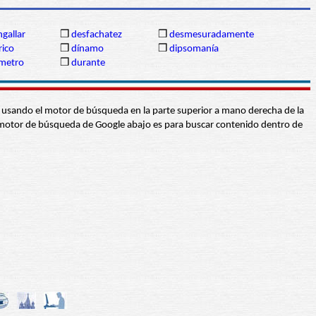
gallar
❒
desfachatez
❒
desmesuradamente
rico
❒
dínamo
❒
dipsomanía
metro
❒
durante
abra usando el motor de búsqueda en la parte superior a mano derecha de la
 El motor de búsqueda de Google abajo es para buscar contenido dentro de