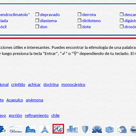
endroclimatolo*
❒
depravado
❒
derrota
❒
descan
íada
❒
diastema
❒
dictioteno
❒
digást
ócil
❒
don
❒
dote
❒
drosó
s secciones útiles e interesantes. Puedes encontrar la etimología de una pal
í” y luego presiona la tecla "Entrar", "↲" o "⚲" dependiendo de tu teclado.
ional
críptido
achicar
doctrina
monocárpico
te
Acapulco
anémona
avo
gorrión
refinamiento
chile