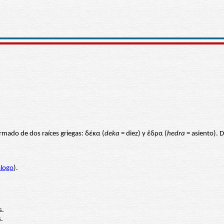
rmado de dos raíces griegas: δέκα (
deka
= diez) y ἕδρα (
hedra
= asiento). 
logo
).
s.
.