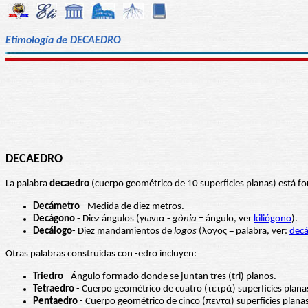
Etimología de DECAEDRO
DECAEDRO
La palabra
decaedro
(cuerpo geométrico de 10 superficies planas) está fo
Decámetro
- Medida de diez metros.
Decágono
- Diez ángulos (γωνια -
gònia
= ángulo, ver
kiliógono
).
Decálogo
- Diez mandamientos de
logos
(λογος = palabra, ver:
decá
Otras palabras construidas con -edro incluyen:
Triedro
- Ángulo formado donde se juntan tres (tri) planos.
Tetraedro
- Cuerpo geométrico de cuatro (τετρά) superficies plana
Pentaedro
- Cuerpo geométrico de cinco (πεντα) superficies planas