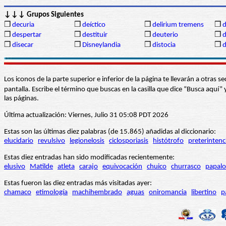
↓↓↓ Grupos Siguientes
❒
decuria
❒
deíctico
❒
delirium tremens
❒
d
❒
despertar
❒
destituir
❒
deuterio
❒
d
❒
disecar
❒
Disneylandia
❒
distocia
❒
d
Los iconos de la parte superior e inferior de la página te llevarán a otra
pantalla. Escribe el término que buscas en la casilla que dice “Busca aqu
las páginas.
Última actualización: Viernes, Julio 31 05:08 PDT 2026
Estas son las últimas diez palabras (de 15.865) añadidas al diccionario:
elucidario
revulsivo
legionelosis
ciclosporiasis
histótrofo
preterintenc
Estas diez entradas han sido modificadas recientemente:
elusivo
Matilde
atleta
carajo
equivocación
chuico
churrasco
papalo
Estas fueron las diez entradas más visitadas ayer:
chamaco
etimología
machihembrado
aguas
oniromancia
libertino
p