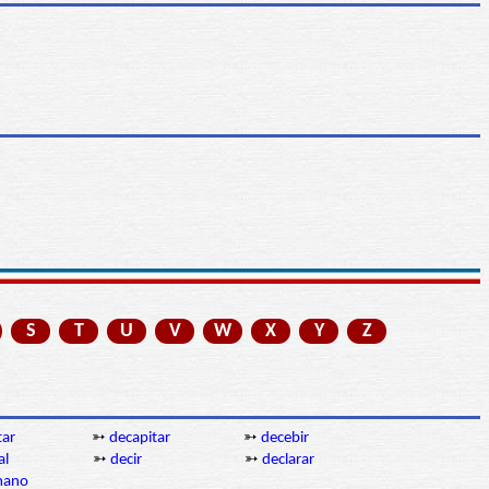
S
T
U
V
W
X
Y
Z
tar
➳
decapitar
➳
decebir
al
➳
decir
➳
declarar
mano