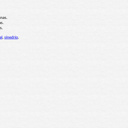
anas.
as.
s.
al
,
sinedrio
.