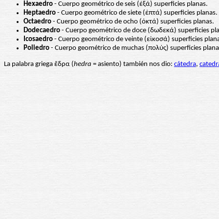
Hexaedro
- Cuerpo geométrico de seis (ἑξά) superficies planas.
Heptaedro
- Cuerpo geométrico de siete (ἑπτά) superficies planas.
Octaedro
- Cuerpo geométrico de ocho (ὀκτά) superficies planas.
Dodecaedro
- Cuerpo geométrico de doce (δωδεκά) superficies pl
Icosaedro
- Cuerpo geométrico de veinte (εἰκοσά) superficies plan
Poliedro
- Cuerpo geométrico de muchas (πολύς) superficies plana
La palabra griega ἕδρα (
hedra
= asiento) también nos dio:
cátedra
,
catedr