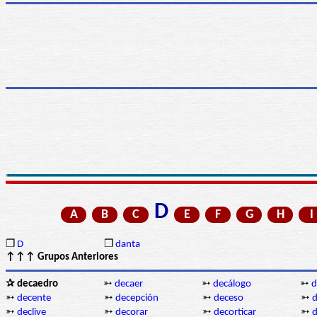
D
A
B
C
E
F
G
H
I
❒
D
❒
danta
↑↑↑ Grupos Anteriores
✰ decaedro
➳
decaer
➳
decálogo
➳
d
➳
decente
➳
decepción
➳
deceso
➳
➳
declive
➳
decorar
➳
decorticar
➳
d