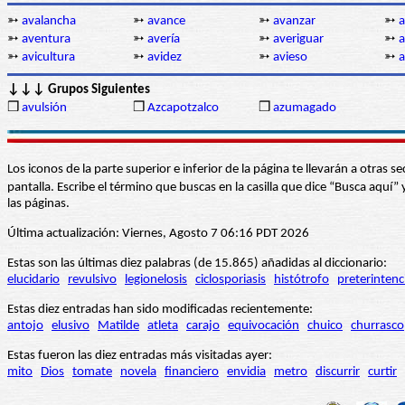
➳
avalancha
➳
avance
➳
avanzar
➳
a
➳
aventura
➳
avería
➳
averiguar
➳
a
➳
avicultura
➳
avidez
➳
avieso
➳
a
↓↓↓ Grupos Siguientes
❒
avulsión
❒
Azcapotzalco
❒
azumagado
Los iconos de la parte superior e inferior de la página te llevarán a otra
pantalla. Escribe el término que buscas en la casilla que dice “Busca aqu
las páginas.
Última actualización: Viernes, Agosto 7 06:16 PDT 2026
Estas son las últimas diez palabras (de 15.865) añadidas al diccionario:
elucidario
revulsivo
legionelosis
ciclosporiasis
histótrofo
preterintenc
Estas diez entradas han sido modificadas recientemente:
antojo
elusivo
Matilde
atleta
carajo
equivocación
chuico
churrasco
Estas fueron las diez entradas más visitadas ayer:
mito
Dios
tomate
novela
financiero
envidia
metro
discurrir
curtir