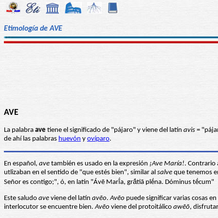
Etimología de AVE
AVE
La palabra
ave
tiene el significado de "pájaro" y viene del latín
avis
= "pája
de ahí las palabras
huevón
y
ovíparo
.
En español,
ave
también es usado en la expresión
¡Ave María!
. Contrario
utlizaban en el sentido de "que estés bien", similar al
salve
que tenemos en e
Señor es contigo;", ó, en latín "Ávē Marī́a, grā́tiā plḗna. Dóminus tḗcum"
Este saludo
ave
viene del latín
avēo
.
Avēo
puede significar varias cosas en l
interlocutor se encuentre bien.
Avēo
viene del protoitálico
awēō
, disfrut