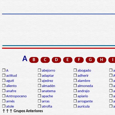
A
B
C
D
E
F
G
H
I
❒
A
❒
abejorro
❒
abogado
❒
a
❒
actitud
❒
adaptar
❒
adherir
❒
❒
agutí
❒
ajedrez
❒
alambre
❒
a
❒
aliento
❒
almadén
❒
almoneda
❒
a
❒
anafre
❒
anatema
❒
andrajo
❒
a
❒
Antropoceno
❒
apache
❒
apiario
❒
a
❒
arnés
❒
arras
❒
arrogante
❒
a
❒
atole
❒
atrofia
❒
aurícula
❒
↑↑↑ Grupos Anteriores