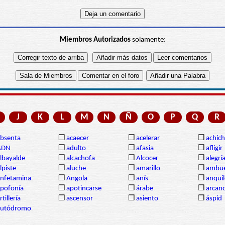
Miembros Autorizados
solamente:
J
K
L
M
N
Ñ
O
P
Q
R
bsenta
❒
acaecer
❒
acelerar
❒
achich
ADN
❒
adulto
❒
afasia
❒
afligir
lbayalde
❒
alcachofa
❒
Alcocer
❒
alegrí
lpiste
❒
aluche
❒
amarillo
❒
ambue
nfetamina
❒
Angola
❒
anís
❒
anqui
pofonía
❒
apotincarse
❒
árabe
❒
arcan
rtillería
❒
ascensor
❒
asiento
❒
áspid
autódromo