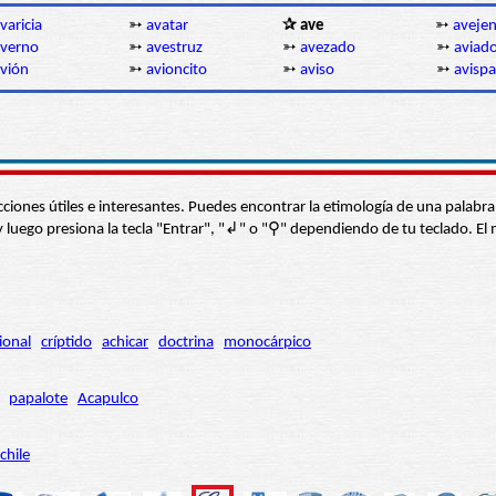
varicia
➳
avatar
✰ ave
➳
avejen
verno
➳
avestruz
➳
avezado
➳
aviad
vión
➳
avioncito
➳
aviso
➳
avispa
s secciones útiles e interesantes. Puedes encontrar la etimología de una pal
í” y luego presiona la tecla "Entrar", "↲" o "⚲" dependiendo de tu teclado.
ional
críptido
achicar
doctrina
monocárpico
papalote
Acapulco
chile