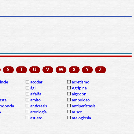
S
T
U
V
W
X
Y
Z
incle
❒
acodar
❒
acretismo
❒
ágil
❒
Agripina
a
❒
alfalfa
❒
algodón
sta
❒
amito
❒
ampuloso
lodoncia
❒
anticresis
❒
antiperístasis
o
❒
areología
❒
arisco
❒
asueto
❒
ateloglosia