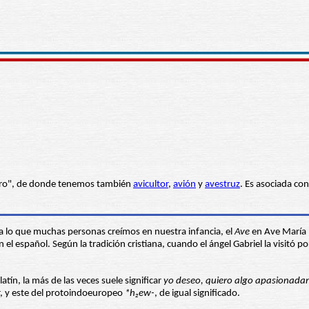
ro", de donde tenemos también
avicultor
,
avión
y
avestruz
. Es asociada con
 a lo que muchas personas creímos en nuestra infancia, el
Ave
en Ave María 
l español. Según la tradición cristiana, cuando el ángel Gabriel la visitó po
atín, la más de las veces suele significar
yo deseo, quiero algo apasionad
ar, y este del protoindoeuropeo
*h₂ew-
, de igual significado.