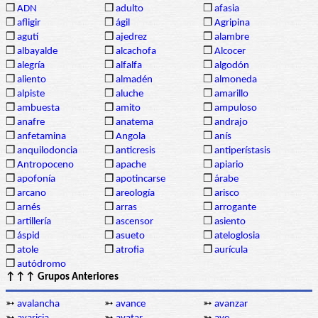
❒
ADN
❒
adulto
❒
afasia
❒
afligir
❒
ágil
❒
Agripina
❒
agutí
❒
ajedrez
❒
alambre
❒
albayalde
❒
alcachofa
❒
Alcocer
❒
alegría
❒
alfalfa
❒
algodón
❒
aliento
❒
almadén
❒
almoneda
❒
alpiste
❒
aluche
❒
amarillo
❒
ambuesta
❒
amito
❒
ampuloso
❒
anafre
❒
anatema
❒
andrajo
❒
anfetamina
❒
Angola
❒
anís
❒
anquilodoncia
❒
anticresis
❒
antiperístasis
❒
Antropoceno
❒
apache
❒
apiario
❒
apofonía
❒
apotincarse
❒
árabe
❒
arcano
❒
areología
❒
arisco
❒
arnés
❒
arras
❒
arrogante
❒
artillería
❒
ascensor
❒
asiento
❒
áspid
❒
asueto
❒
ateloglosia
❒
atole
❒
atrofia
❒
aurícula
❒
autódromo
↑↑↑ Grupos Anteriores
➳
avalancha
➳
avance
➳
avanzar