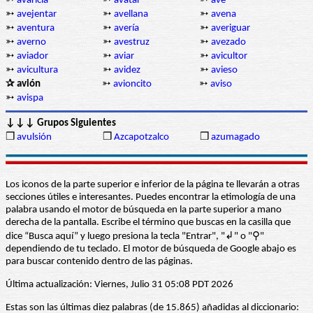
➳
avaricia
➳
avatar
➳
ave
➳
avejentar
➳
avellana
➳
avena
➳
aventura
➳
avería
➳
averiguar
➳
averno
➳
avestruz
➳
avezado
➳
aviador
➳
aviar
➳
avicultor
➳
avicultura
➳
avidez
➳
avieso
✰ avión
➳
avioncito
➳
aviso
➳
avispa
↓↓↓ Grupos Siguientes
❒
avulsión
❒
Azcapotzalco
❒
azumagado
Los iconos de la parte superior e inferior de la página te llevarán a otras
secciones útiles e interesantes. Puedes encontrar la etimología de una
palabra usando el motor de búsqueda en la parte superior a mano
derecha de la pantalla. Escribe el término que buscas en la casilla que
dice “Busca aquí” y luego presiona la tecla "Entrar", "↲" o "⚲"
dependiendo de tu teclado. El motor de búsqueda de Google abajo es
para buscar contenido dentro de las páginas.
Última actualización: Viernes, Julio 31 05:08 PDT 2026
Estas son las últimas diez palabras (de 15.865) añadidas al diccionario: