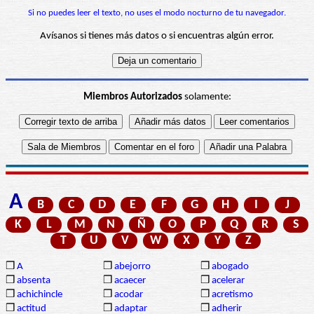
Si no puedes leer el texto, no uses el modo nocturno de tu navegador.
Avísanos si tienes más datos o si encuentras algún error.
Miembros Autorizados
solamente:
A
B
C
D
E
F
G
H
I
J
K
L
M
N
Ñ
O
P
Q
R
S
T
U
V
W
X
Y
Z
❒
A
❒
abejorro
❒
abogado
❒
absenta
❒
acaecer
❒
acelerar
❒
achichincle
❒
acodar
❒
acretismo
❒
actitud
❒
adaptar
❒
adherir