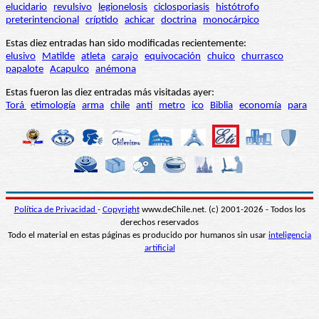
elucidario
revulsivo
legionelosis
ciclosporiasis
histótrofo
preterintencional
críptido
achicar
doctrina
monocárpico
Estas diez entradas han sido modificadas recientemente:
elusivo
Matilde
atleta
carajo
equivocación
chuico
churrasco
papalote
Acapulco
anémona
Estas fueron las diez entradas más visitadas ayer:
Torá
etimología
arma
chile
anti
metro
ico
Biblia
economía
para
Política de Privacidad
-
Copyright
www.deChile.net. (c) 2001-2026 - Todos los
derechos reservados
Todo el material en estas páginas es producido por humanos sin usar
inteligencia
artificial