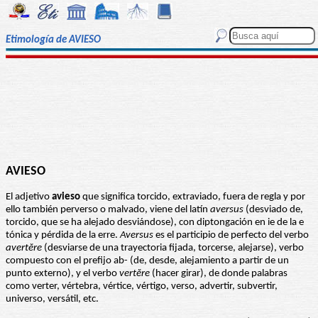
Etimología de AVIESO
AVIESO
El adjetivo
avieso
que significa torcido, extraviado, fuera de regla y por
ello también perverso o malvado, viene del latín
aversus
(desviado de,
torcido, que se ha alejado desviándose), con diptongación en ie de la e
tónica y pérdida de la erre.
Aversus
es el participio de perfecto del verbo
avertĕre
(desviarse de una trayectoria fijada, torcerse, alejarse), verbo
compuesto con el prefijo ab- (de, desde, alejamiento a partir de un
punto externo), y el verbo
vertĕre
(hacer girar), de donde palabras
como verter, vértebra, vértice, vértigo, verso, advertir, subvertir,
universo, versátil, etc.