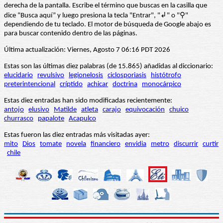
derecha de la pantalla. Escribe el término que buscas en la casilla que
dice “Busca aquí” y luego presiona la tecla "Entrar", "↲" o "⚲"
dependiendo de tu teclado. El motor de búsqueda de Google abajo es
para buscar contenido dentro de las páginas.
Última actualización: Viernes, Agosto 7 06:16 PDT 2026
Estas son las últimas diez palabras (de 15.865) añadidas al diccionario:
elucidario
revulsivo
legionelosis
ciclosporiasis
histótrofo
preterintencional
críptido
achicar
doctrina
monocárpico
Estas diez entradas han sido modificadas recientemente:
antojo
elusivo
Matilde
atleta
carajo
equivocación
chuico
churrasco
papalote
Acapulco
Estas fueron las diez entradas más visitadas ayer:
mito
Dios
tomate
novela
financiero
envidia
metro
discurrir
curtir
chile