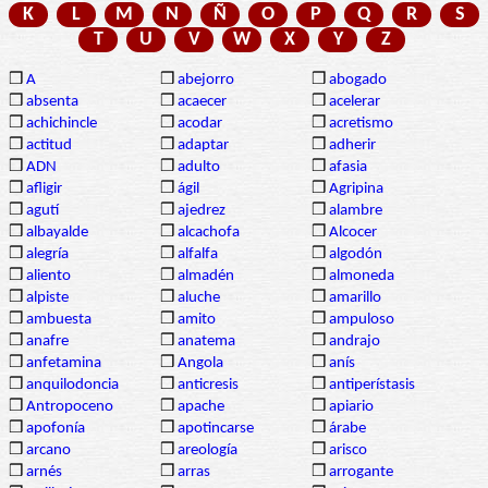
K
L
M
N
Ñ
O
P
Q
R
S
T
U
V
W
X
Y
Z
❒
A
❒
abejorro
❒
abogado
❒
absenta
❒
acaecer
❒
acelerar
❒
achichincle
❒
acodar
❒
acretismo
❒
actitud
❒
adaptar
❒
adherir
❒
ADN
❒
adulto
❒
afasia
❒
afligir
❒
ágil
❒
Agripina
❒
agutí
❒
ajedrez
❒
alambre
❒
albayalde
❒
alcachofa
❒
Alcocer
❒
alegría
❒
alfalfa
❒
algodón
❒
aliento
❒
almadén
❒
almoneda
❒
alpiste
❒
aluche
❒
amarillo
❒
ambuesta
❒
amito
❒
ampuloso
❒
anafre
❒
anatema
❒
andrajo
❒
anfetamina
❒
Angola
❒
anís
❒
anquilodoncia
❒
anticresis
❒
antiperístasis
❒
Antropoceno
❒
apache
❒
apiario
❒
apofonía
❒
apotincarse
❒
árabe
❒
arcano
❒
areología
❒
arisco
❒
arnés
❒
arras
❒
arrogante