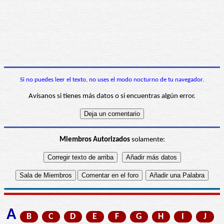
Si no puedes leer el texto, no uses el modo nocturno de tu navegador.
Avísanos si tienes más datos o si encuentras algún error.
Miembros Autorizados
solamente:
A
B
C
D
E
F
G
H
I
J