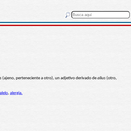
s
(ajeno, perteneciente a otro), un adjetivo derivado de
alius
(otro,
alelo
,
alergia.