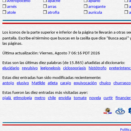
❒
Antropoceno
❒
apache
❒
apiario
❒
a
❒
arnés
❒
arras
❒
arrogante
❒
a
❒
atole
❒
atrofia
❒
aurícula
❒
Los iconos de la parte superior e inferior de la página te llevarán a otra
pantalla. Escribe el término que buscas en la casilla que dice “Busca aqu
las páginas.
Última actualización: Viernes, Agosto 7 06:16 PDT 2026
Estas son las últimas diez palabras (de 15.865) añadidas al diccionario:
elucidario
revulsivo
legionelosis
ciclosporiasis
histótrofo
preterintenc
Estas diez entradas han sido modificadas recientemente:
antojo
elusivo
Matilde
atleta
carajo
equivocación
chuico
churrasco
Estas fueron las diez entradas más visitadas ayer:
ojalá
etimología
metro
chile
envidia
tomate
novela
curtir
financie
Políti