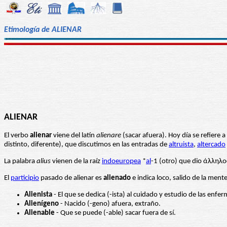
Etimología de ALIENAR
ALIENAR
El verbo
alienar
viene del latín
alienare
(sacar afuera). Hoy día se refiere a
distinto, diferente), que discutimos en las entradas de
altruista
,
altercado
La palabra
alius
vienen de la raíz
indoeuropea
*
al
-1 (otro) que dio άλληλο
El
participio
pasado de alienar es
alienado
e indica loco, salido de la ment
Alienista
- El que se dedica (-ista) al cuidado y estudio de las enf
Alienígeno
- Nacido (-geno) afuera, extraño.
Alienable
- Que se puede (-able) sacar fuera de sí.