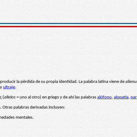
 producir la pérdida de su propia identidad. La palabra latina viene de
alienu
y
ultraje
.
ς (
allelos
= uno al otro) en griego y de ahí las palabras
alófono
,
alopatía
,
par
e. Otras palabras derivadas incluyen:
ermedades mentales.