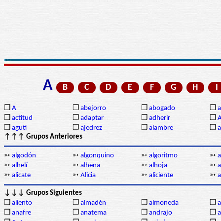
A
B
C
D
E
F
G
H
I
❒
A
❒
abejorro
❒
abogado
❒
a
❒
actitud
❒
adaptar
❒
adherir
❒
❒
agutí
❒
ajedrez
❒
alambre
❒
a
↑↑↑ Grupos Anteriores
➳
algodón
➳
algonquino
➳
algoritmo
➳
a
➳
alhelí
➳
alheña
➳
alhoja
➳
a
➳
alicate
➳
Alicia
➳
aliciente
➳
a
↓↓↓ Grupos Siguientes
❒
aliento
❒
almadén
❒
almoneda
❒
a
❒
anafre
❒
anatema
❒
andrajo
❒
a