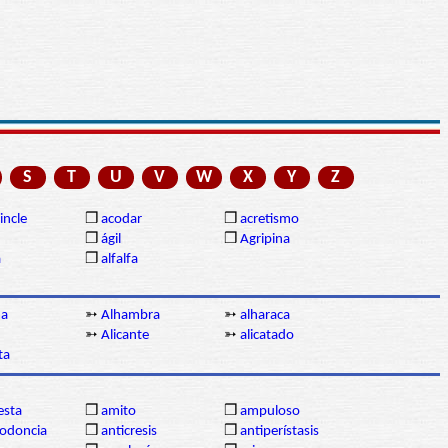
S
T
U
V
W
X
Y
Z
incle
❒
acodar
❒
acretismo
❒
ágil
❒
Agripina
a
❒
alfalfa
ma
➳
Alhambra
➳
alharaca
➳
Alicante
➳
alicatado
ta
sta
❒
amito
❒
ampuloso
lodoncia
❒
anticresis
❒
antiperístasis