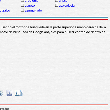
o
❒
areología
❒
arisco
❒
asueto
❒
ateloglosia
otzalco
❒
azumagado
abra usando el motor de búsqueda en la parte superior a mano derecha de la
 El motor de búsqueda de Google abajo es para buscar contenido dentro de
ervados