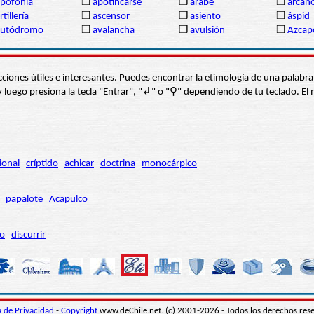
pofonía
❒
apotincarse
❒
árabe
❒
arcan
rtillería
❒
ascensor
❒
asiento
❒
áspid
autódromo
❒
avalancha
❒
avulsión
❒
Azcap
s secciones útiles e interesantes. Puedes encontrar la etimología de una pal
í” y luego presiona la tecla "Entrar", "↲" o "⚲" dependiendo de tu teclado.
ional
críptido
achicar
doctrina
monocárpico
papalote
Acapulco
ro
discurrir
ca de Privacidad
-
Copyright
www.deChile.net. (c) 2001-2026 - Todos los derechos res