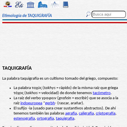
Etimología de TAQUIGRAFÍA
TAQUIGRAFÍA
La palabra taquigrafía es un cultismo tomado del griego, compuesto:
La palabra ταχύς (
takhys
= rápido) de la misma raíz que griega
τάχος (
takhos
= velocidad) de donde tenemos
tacómetro
.
La raíz del verbo γραφειν (
grafein
= escribir) que se asocia a la
raíz
indoeuropea
*
gerbh
- (rascar, arañar).
El sufijo -ia (usado para crear sustantivos abstractos). De ahí
tenemos también las palabras
agrafia
,
caligrafía
,
criptografía
,
estenografía
,
ortografía
,
taquigrafía
.