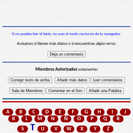
Si no puedes leer el texto, no uses el modo nocturno de tu navegador.
Avísanos si tienes más datos o si encuentras algún error.
Miembros Autorizados
solamente:
A
B
C
D
E
F
G
H
I
J
K
L
M
N
Ñ
O
P
Q
R
T
S
U
V
W
X
Y
Z