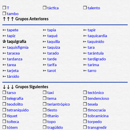
❒
T
❒
táctica
❒
talento
❒
tambo
↑↑↑ Grupos Anteriores
➳
tapete
➳
tapia
➳
tapir
➳
tapiz
➳
taqué
➳
taquicardia
✰ taquigrafía
➳
taquilla
➳
taquínido
➳
taquisfigmia
➳
taquiza
➳
tara
➳
taracea
➳
tarado
➳
tarántula
➳
tardanza
➳
tarde
➳
tardígrado
➳
tarea
➳
tarifa
➳
tarima
➳
tarjeta
➳
tarot
➳
tarro
➳
társido
↓↓↓ Grupos Siguientes
❒
tarso
❒
taxi
❒
tectónico
❒
telegrafía
❒
tema
❒
tendencioso
❒
teodolito
❒
teriantrópico
❒
tesela
❒
tetraníquido
❒
tiesto
❒
timocracia
❒
tíquet
❒
titanio
❒
tobramicina
❒
tolteca
❒
topo
❒
torpedo
❒
tótem
❒
tragúlido
❒
transgredir