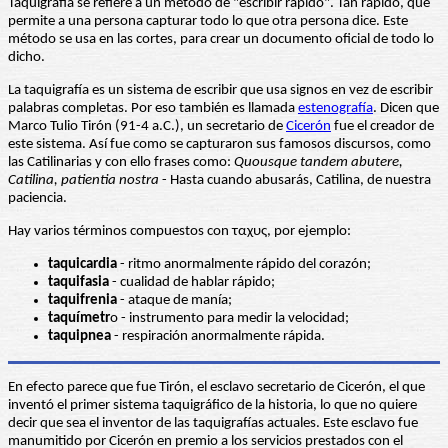
Taquigrafía se refiere a un método de "escribir rápido". Tan rápido, que
permite a una persona capturar todo lo que otra persona dice. Este
método se usa en las cortes, para crear un documento oficial de todo lo
dicho.
La taquigrafía es un sistema de escribir que usa signos en vez de escribir
palabras completas. Por eso también es llamada
estenografía
. Dicen que
Marco Tulio Tirón (91-4 a.C.), un secretario de
Cicerón
fue el creador de
este sistema. Así fue como se capturaron sus famosos discursos, como
las Catilinarias y con ello frases como:
Quousque tandem abutere,
Catilina, patientia nostra
- Hasta cuando abusarás, Catilina, de nuestra
paciencia.
Hay varios términos compuestos con ταχυς, por ejemplo:
taquicardia
- ritmo anormalmente rápido del corazón;
taquifasia
- cualidad de hablar rápido;
taquifrenia
- ataque de manía;
taquímetr
o - instrumento para medir la velocidad;
taquipnea
- respiración anormalmente rápida.
En efecto parece que fue Tirón, el esclavo secretario de Cicerón, el que
inventó el primer sistema taquigráfico de la historia, lo que no quiere
decir que sea el inventor de las taquigrafías actuales. Este esclavo fue
manumitido por Cicerón en premio a los servicios prestados con el