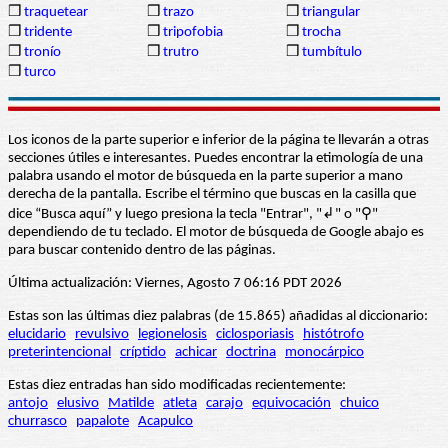
❒
traquetear
❒
trazo
❒
triangular
❒
tridente
❒
tripofobia
❒
trocha
❒
tronío
❒
trutro
❒
tumbítulo
❒
turco
Los iconos de la parte superior e inferior de la página te llevarán a otras
secciones útiles e interesantes. Puedes encontrar la etimología de una
palabra usando el motor de búsqueda en la parte superior a mano
derecha de la pantalla. Escribe el término que buscas en la casilla que
dice “Busca aquí” y luego presiona la tecla "Entrar", "↲" o "⚲"
dependiendo de tu teclado. El motor de búsqueda de Google abajo es
para buscar contenido dentro de las páginas.
Última actualización: Viernes, Agosto 7 06:16 PDT 2026
Estas son las últimas diez palabras (de 15.865) añadidas al diccionario:
elucidario
revulsivo
legionelosis
ciclosporiasis
histótrofo
preterintencional
críptido
achicar
doctrina
monocárpico
Estas diez entradas han sido modificadas recientemente:
antojo
elusivo
Matilde
atleta
carajo
equivocación
chuico
churrasco
papalote
Acapulco