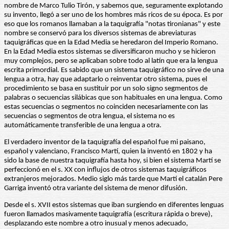
nombre de Marco Tulio Tirón, y sabemos que, seguramente explotando
su invento, llegó a ser uno de los hombres más ricos de su época. Es por
eso que los romanos llamaban a la taquigrafía "notas tironianas" y este
nombre se conservó para los diversos sistemas de abreviaturas
taquigráficas que en la Edad Media se heredaron del Imperio Romano.
En la Edad Media estos sistemas se diversificaron mucho y se hicieron
muy complejos, pero se aplicaban sobre todo al latín que era la lengua
escrita primordial. Es sabido que un sistema taquigráfico no sirve de una
lengua a otra, hay que adaptarlo o reinventar otro sistema, pues el
procedimiento se basa en sustituir por un solo signo segmentos de
palabras o secuencias silábicas que son habituales en una lengua. Como
estas secuencias o segmentos no coinciden necesariamente con las
secuencias o segmentos de otra lengua, el sistema no es
automáticamente transferible de una lengua a otra.
El verdadero inventor de la taquigrafía del español fue mi paisano,
español y valenciano, Francisco Martí, quien la inventó en 1802 y ha
sido la base de nuestra taquigrafía hasta hoy, si bien el sistema Martí se
perfeccionó en el s. XX con influjos de otros sistemas taquigráficos
extranjeros mejorados. Medio siglo más tarde que Martí el catalán Pere
Garriga inventó otra variante del sistema de menor difusión.
Desde el s. XVII estos sistemas que iban surgiendo en diferentes lenguas
fueron llamados masivamente taquigrafía (escritura rápida o breve),
desplazando este nombre a otro inusual y menos adecuado,