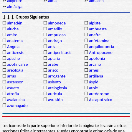
➳
allipebre
➳
alma
➳
almacén
➳
almáciga
↓↓↓ Grupos Siguientes
❒
almadén
❒
almoneda
❒
alpiste
❒
aluche
❒
amarillo
❒
ambuesta
❒
amito
❒
ampuloso
❒
anafre
❒
anatema
❒
andrajo
❒
anfetamina
❒
Angola
❒
anís
❒
anquilodoncia
❒
anticresis
❒
antiperístasis
❒
Antropoceno
❒
apache
❒
apiario
❒
apofonía
❒
apotincarse
❒
árabe
❒
arcano
❒
areología
❒
arisco
❒
arnés
❒
arras
❒
arrogante
❒
artillería
❒
ascensor
❒
asiento
❒
áspid
❒
asueto
❒
ateloglosia
❒
atole
❒
atrofia
❒
aurícula
❒
autódromo
❒
avalancha
❒
avulsión
❒
Azcapotzalco
❒
azumagado
Los iconos de la parte superior e inferior de la página te llevarán a otras
secciones útiles e interesantes. Puedes encontrar la etimología de una