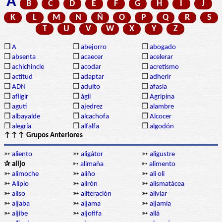
A
B
C
D
E
F
G
H
I
J
K
L
M
N
Ñ
O
P
Q
R
S
T
U
V
W
X
Y
Z
❒
A
❒
abejorro
❒
abogado
❒
absenta
❒
acaecer
❒
acelerar
❒
achichincle
❒
acodar
❒
acretismo
❒
actitud
❒
adaptar
❒
adherir
❒
ADN
❒
adulto
❒
afasia
❒
afligir
❒
ágil
❒
Agripina
❒
agutí
❒
ajedrez
❒
alambre
❒
albayalde
❒
alcachofa
❒
Alcocer
❒
alegría
❒
alfalfa
❒
algodón
↑↑↑ Grupos Anteriores
➳
aliento
➳
aligátor
➳
aligustre
✰ alijo
➳
alimaña
➳
alimento
➳
alimoche
➳
aliño
➳
ali oli
➳
Alipio
➳
alirón
➳
alismatácea
➳
aliso
➳
aliteración
➳
aliviar
➳
aljaba
➳
aljama
➳
aljamía
➳
aljibe
➳
aljofifa
➳
allá