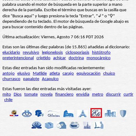
palabra usando el motor de búsqueda en la parte superior a mano
derecha de la pantalla. Escribe el término que buscas en la casilla que
dice “Busca aquí” y luego presiona la tecla "Entrar", "↲" o "⚲"
dependiendo de tu teclado. El motor de búsqueda de Google abajo es
para buscar contenido dentro de las páginas.
Última actualización: Viernes, Agosto 7 06:16 PDT 2026
Estas son las últimas diez palabras (de 15.865) añadidas al diccionario:
elucidario
revulsivo
legionelosis
ciclosporiasis
histótrofo
preterintencional
críptido
achicar
doctrina
monocárpico
Estas diez entradas han sido modificadas recientemente:
antojo
elusivo
Matilde
atleta
carajo
equivocación
chuico
churrasco
papalote
Acapulco
Estas fueron las diez entradas más visitadas ayer:
mito
Dios
tomate
novela
financiero
envidia
metro
discurrir
curtir
chile