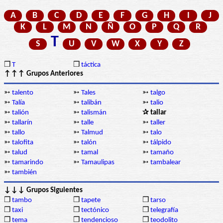
A
B
C
D
E
F
G
H
I
J
K
L
M
N
Ñ
O
P
Q
R
T
S
U
V
W
X
Y
Z
❒
T
❒
táctica
↑↑↑ Grupos Anteriores
➳
talento
➳
Tales
➳
talgo
➳
Talía
➳
talibán
➳
talio
➳
talión
➳
talismán
✰ tallar
➳
tallarín
➳
talle
➳
taller
➳
tallo
➳
Talmud
➳
talo
➳
talofita
➳
talón
➳
tálpido
➳
talud
➳
tamal
➳
tamaño
➳
tamarindo
➳
Tamaulipas
➳
tambalear
➳
también
↓↓↓ Grupos Siguientes
❒
tambo
❒
tapete
❒
tarso
❒
taxi
❒
tectónico
❒
telegrafía
❒
tema
❒
tendencioso
❒
teodolito