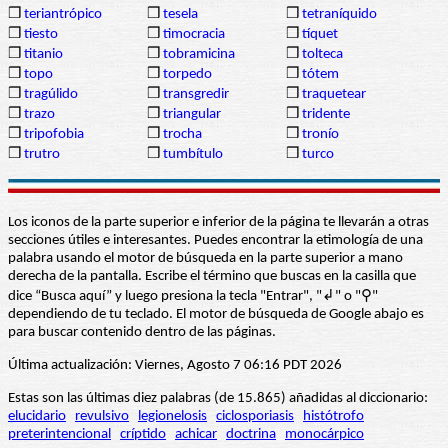
❒
teriantrópico
❒
tesela
❒
tetraníquido
❒
tiesto
❒
timocracia
❒
tíquet
❒
titanio
❒
tobramicina
❒
tolteca
❒
topo
❒
torpedo
❒
tótem
❒
tragúlido
❒
transgredir
❒
traquetear
❒
trazo
❒
triangular
❒
tridente
❒
tripofobia
❒
trocha
❒
tronío
❒
trutro
❒
tumbítulo
❒
turco
Los iconos de la parte superior e inferior de la página te llevarán a otras
secciones útiles e interesantes. Puedes encontrar la etimología de una
palabra usando el motor de búsqueda en la parte superior a mano
derecha de la pantalla. Escribe el término que buscas en la casilla que
dice “Busca aquí” y luego presiona la tecla "Entrar", "↲" o "⚲"
dependiendo de tu teclado. El motor de búsqueda de Google abajo es
para buscar contenido dentro de las páginas.
Última actualización: Viernes, Agosto 7 06:16 PDT 2026
Estas son las últimas diez palabras (de 15.865) añadidas al diccionario:
elucidario
revulsivo
legionelosis
ciclosporiasis
histótrofo
preterintencional
críptido
achicar
doctrina
monocárpico