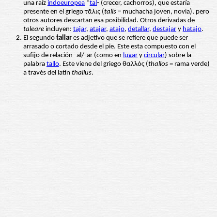
una raíz
indoeuropea
*
tal
- (crecer, cachorros), que estaría
presente en el griego τᾶλις (
talis
= muchacha joven, novia), pero
otros autores descartan esa posibilidad. Otros derivadas de
taleare
incluyen:
tajar
,
atajar
,
atajo
,
detallar
,
destajar
y
hatajo
.
El segundo
tallar
es adjetivo que se refiere que puede ser
arrasado o cortado desde el pie. Este esta compuesto con el
sufijo de relación -al/-ar (como en
lugar
y
circular
) sobre la
palabra
tallo
. Este viene del griego θαλλός (
thallos
= rama verde)
a través del latín
thallus
.