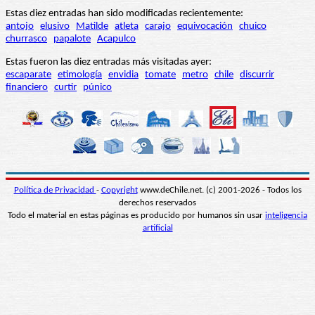
Estas diez entradas han sido modificadas recientemente:
antojo
elusivo
Matilde
atleta
carajo
equivocación
chuico
churrasco
papalote
Acapulco
Estas fueron las diez entradas más visitadas ayer:
escaparate
etimología
envidia
tomate
metro
chile
discurrir
financiero
curtir
púnico
Política de Privacidad
-
Copyright
www.deChile.net. (c) 2001-2026 - Todos los
derechos reservados
Todo el material en estas páginas es producido por humanos sin usar
inteligencia
artificial