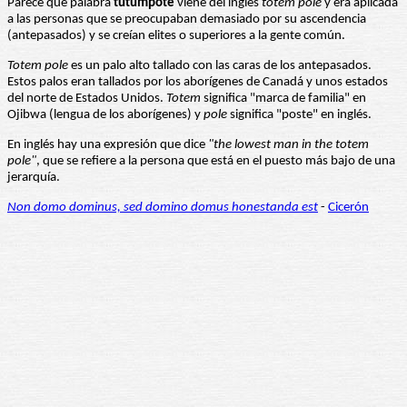
Parece que palabra
tutumpote
viene del inglés
totem pole
y era aplicada
a las personas que se preocupaban demasiado por su ascendencia
(antepasados) y se creían elites o superiores a la gente común.
Totem pole
es un palo alto tallado con las caras de los antepasados.
Estos palos eran tallados por los aborígenes de Canadá y unos estados
del norte de Estados Unidos.
Totem
significa "marca de familia" en
Ojibwa (lengua de los aborígenes) y
pole
significa "poste" en inglés.
En inglés hay una expresión que dice
"the lowest man in the totem
pole"
, que se refiere a la persona que está en el puesto más bajo de una
jerarquía.
Non domo dominus, sed domino domus honestanda est
-
Cicerón