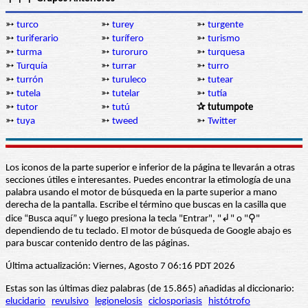
➳
turco
➳
turey
➳
turgente
➳
turiferario
➳
turífero
➳
turismo
➳
turma
➳
turoruro
➳
turquesa
➳
Turquía
➳
turrar
➳
turro
➳
turrón
➳
turuleco
➳
tutear
➳
tutela
➳
tutelar
➳
tutía
➳
tutor
➳
tutú
✰ tutumpote
➳
tuya
➳
tweed
➳
Twitter
Los iconos de la parte superior e inferior de la página te llevarán a otras
secciones útiles e interesantes. Puedes encontrar la etimología de una
palabra usando el motor de búsqueda en la parte superior a mano
derecha de la pantalla. Escribe el término que buscas en la casilla que
dice “Busca aquí” y luego presiona la tecla "Entrar", "↲" o "⚲"
dependiendo de tu teclado. El motor de búsqueda de Google abajo es
para buscar contenido dentro de las páginas.
Última actualización: Viernes, Agosto 7 06:16 PDT 2026
Estas son las últimas diez palabras (de 15.865) añadidas al diccionario:
elucidario
revulsivo
legionelosis
ciclosporiasis
histótrofo