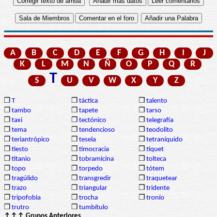
A
B
C
D
E
F
G
H
I
J
K
L
M
N
Ñ
O
P
Q
R
T
S
U
V
W
X
Y
Z
❒
T
❒
táctica
❒
talento
❒
tambo
❒
tapete
❒
tarso
❒
taxi
❒
tectónico
❒
telegrafía
❒
tema
❒
tendencioso
❒
teodolito
❒
teriantrópico
❒
tesela
❒
tetraníquido
❒
tiesto
❒
timocracia
❒
tíquet
❒
titanio
❒
tobramicina
❒
tolteca
❒
topo
❒
torpedo
❒
tótem
❒
tragúlido
❒
transgredir
❒
traquetear
❒
trazo
❒
triangular
❒
tridente
❒
tripofobia
❒
trocha
❒
tronío
❒
trutro
❒
tumbítulo
↑↑↑ Grupos Anteriores