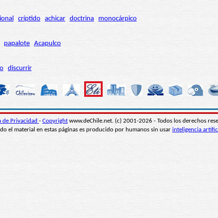
ional
críptido
achicar
doctrina
monocárpico
papalote
Acapulco
ro
discurrir
ca de Privacidad
-
Copyright
www.deChile.net. (c) 2001-2026 - Todos los derechos res
do el material en estas páginas es producido por humanos sin usar
inteligencia artific