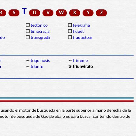
T
R
S
U
V
W
X
Y
Z
❒
tectónico
❒
telegrafía
❒
timocracia
❒
tíquet
ido
❒
transgredir
❒
traquetear
ar
➳
triquinosis
➳
trirreme
r
➳
triunfo
✰ triunvirato
abra usando el motor de búsqueda en la parte superior a mano derecha de la
 El motor de búsqueda de Google abajo es para buscar contenido dentro de