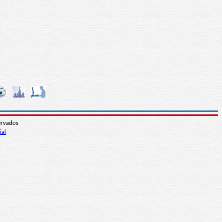
ervados
ial