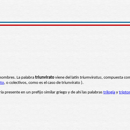
 hombres. La palabra
triunvirato
viene del latín
triumviratus
, compuesta co
ato
, o colectivos, como es el caso de triunvirato ).
aría presente en un prefijo similar griego y de ahí las palabras
trilogía
y
tripto