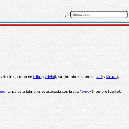
n
tri
- (tres, como en
tribu
y
trivial
),
vir
(hombre, como en
viril
y
virtud
),
ngo
. La palabra latina
vir
es asociada con la raíz *
wiro
- (hombre fuerte).