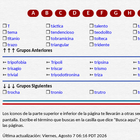
A
B
C
D
E
F
G
H
❒
T
❒
táctica
❒
talento
❒
❒
tema
❒
tendencioso
❒
teodolito
❒
t
❒
titanio
❒
tobramicina
❒
tolteca
❒
❒
trazo
❒
triangular
❒
tridente
↑↑↑ Grupos Anteriores
➳
tripofobia
➳
Trípoli
➳
tripsina
➳
t
➳
trisagio
➳
triscar
➳
trismo
➳
t
➳
trivial
➳
triyodotironina
➳
triza
➳
t
↓↓↓ Grupos Siguientes
❒
trocha
❒
tronío
❒
trutro
❒
t
Los iconos de la parte superior e inferior de la página te llevarán a otra
pantalla. Escribe el término que buscas en la casilla que dice “Busca aqu
las páginas.
Última actualización: Viernes, Agosto 7 06:16 PDT 2026