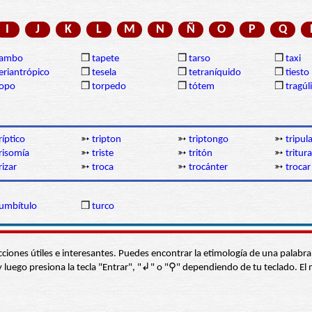
I
J
K
L
M
N
Ñ
O
P
Q
tambo
❒
tapete
❒
tarso
❒
taxi
eriantrópico
❒
tesela
❒
tetraníquido
❒
tiesto
topo
❒
torpedo
❒
tótem
❒
tragúl
ríptico
➳
tripton
➳
triptongo
➳
tripul
risomía
➳
triste
➳
tritón
➳
tritura
rizar
➳
troca
➳
trocánter
➳
trocar
umbítulo
❒
turco
s secciones útiles e interesantes. Puedes encontrar la etimología de una pal
í” y luego presiona la tecla "Entrar", "↲" o "⚲" dependiendo de tu teclado.