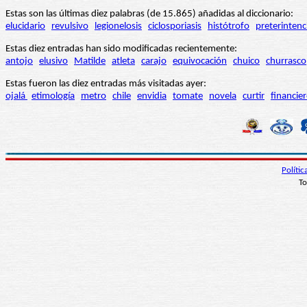
Estas son las últimas diez palabras (de 15.865) añadidas al diccionario:
elucidario
revulsivo
legionelosis
ciclosporiasis
histótrofo
preterintenc
Estas diez entradas han sido modificadas recientemente:
antojo
elusivo
Matilde
atleta
carajo
equivocación
chuico
churrasco
Estas fueron las diez entradas más visitadas ayer:
ojalá
etimología
metro
chile
envidia
tomate
novela
curtir
financie
Políti
To