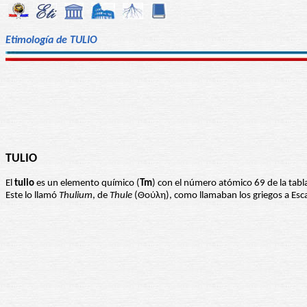
Etimología de TULIO
TULIO
El
tulio
es un elemento químico (
Tm
) con el número atómico 69 de la tabl
Este lo llamó
Thulium
, de
Thule
(Θούλη), como llamaban los griegos a Esc