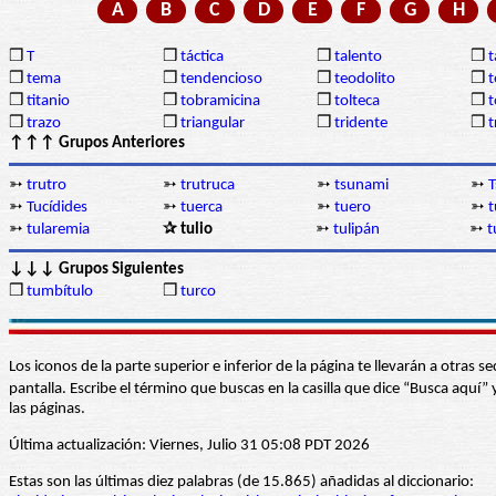
A
B
C
D
E
F
G
H
❒
T
❒
táctica
❒
talento
❒
❒
tema
❒
tendencioso
❒
teodolito
❒
t
❒
titanio
❒
tobramicina
❒
tolteca
❒
❒
trazo
❒
triangular
❒
tridente
❒
t
↑↑↑ Grupos Anteriores
➳
trutro
➳
trutruca
➳
tsunami
➳
T
➳
Tucídides
➳
tuerca
➳
tuero
➳
t
➳
tularemia
✰ tulio
➳
tulipán
➳
t
↓↓↓ Grupos Siguientes
❒
tumbítulo
❒
turco
Los iconos de la parte superior e inferior de la página te llevarán a otra
pantalla. Escribe el término que buscas en la casilla que dice “Busca aqu
las páginas.
Última actualización: Viernes, Julio 31 05:08 PDT 2026
Estas son las últimas diez palabras (de 15.865) añadidas al diccionario: