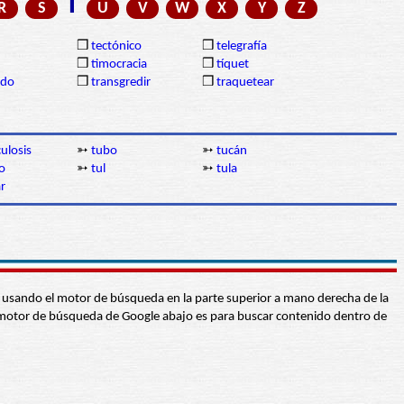
T
R
S
U
V
W
X
Y
Z
❒
tectónico
❒
telegrafía
❒
timocracia
❒
tíquet
ido
❒
transgredir
❒
traquetear
ulosis
➳
tubo
➳
tucán
o
➳
tul
➳
tula
r
abra usando el motor de búsqueda en la parte superior a mano derecha de la
 El motor de búsqueda de Google abajo es para buscar contenido dentro de