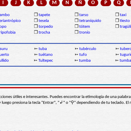
I
J
K
L
M
N
Ñ
O
P
Q
tambo
❒
tapete
❒
tarso
❒
taxi
eriantrópico
❒
tesela
❒
tetraníquido
❒
tiesto
topo
❒
torpedo
❒
tótem
❒
tragúl
ripofobia
❒
trocha
❒
tronío
suru
➳
tuba
➳
tubérculo
➳
tuberc
uerto
➳
tuétano
➳
tufo
➳
tuguri
ullido
➳
Tultepec
➳
tumba
➳
tumba
s secciones útiles e interesantes. Puedes encontrar la etimología de una pal
í” y luego presiona la tecla "Entrar", "↲" o "⚲" dependiendo de tu teclado.