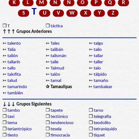
K
L
M
N
Ñ
O
P
Q
R
T
S
U
V
W
X
Y
Z
❒
T
❒
táctica
↑↑↑ Grupos Anteriores
➳
talento
➳
Tales
➳
talgo
➳
Talía
➳
talibán
➳
talio
➳
talión
➳
talismán
➳
tallar
➳
tallarín
➳
talle
➳
taller
➳
tallo
➳
Talmud
➳
talo
➳
talofita
➳
talón
➳
tálpido
➳
talud
➳
tamal
➳
tamaño
➳
tamarindo
✰ Tamaulipas
➳
tambalear
➳
también
↓↓↓ Grupos Siguientes
❒
tambo
❒
tapete
❒
tarso
❒
taxi
❒
tectónico
❒
telegrafía
❒
tema
❒
tendencioso
❒
teodolito
❒
teriantrópico
❒
tesela
❒
tetraníquido
❒
tiesto
❒
timocracia
❒
tíquet