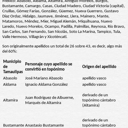
México: Abasolo, Aldama, Altamira, Antiguo Morelos, Burgos,
Bustamante, Camargo, Casas, Ciudad Madero, Ciudad Victoria (capital),
Cruillas, Gómez Farías, González, Güemez, Nueva Guerrero, Gustavo
Díaz Ordaz, Hidalgo, Jaumave, Jiménez, Llera, Mainero, Mante,
Matamoros, Méndez, Mier, Miguel Alemán, Miquihuana, Nuevo
Laredo, Nuevo Morelos, Ocampo, Padilla, Palmillas, Reynosa, Río Bravo,
San Carlos, San Fernando, San Nicolás, Soto La Marina, Tampico, Tula,
Valle Hermoso, Villagrán y Xicoténcatl.
Son originalmente apellidos un total de 26 sobre 43, es decir, algo más
del 60%:
Municipio
Personaje cuyo apellido se
de
Origen del apellido
convirtió en topónimo
Tamaulipas
Abasolo
José Mariano Abasolo
apellido vasco
Aldama
Ignacio Aldama González
apellido vasco
derivado de un
Juan Rodríguez de Albuerne,
Altamira
topónimo cántabro
Marqués de Altamira
(Altamira)
derivado de un
Bustamante
Anastasio Bustamante
topónimo cántabro