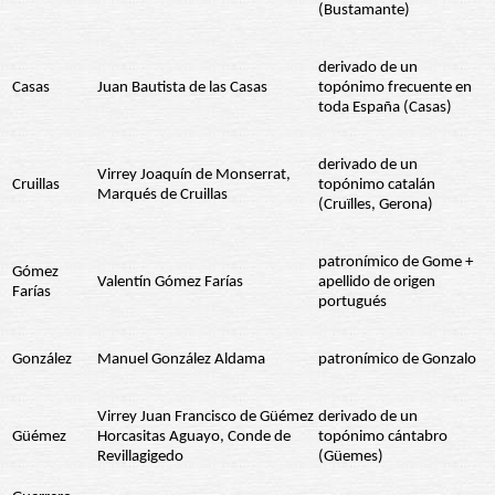
(Bustamante)
derivado de un
Casas
Juan Bautista de las Casas
topónimo frecuente en
toda España (Casas)
derivado de un
Virrey Joaquín de Monserrat,
Cruillas
topónimo catalán
Marqués de Cruillas
(Cruïlles, Gerona)
patronímico de Gome +
Gómez
Valentín Gómez Farías
apellido de origen
Farías
portugués
González
Manuel González Aldama
patronímico de Gonzalo
Virrey Juan Francisco de Güémez
derivado de un
Güémez
Horcasitas Aguayo, Conde de
topónimo cántabro
Revillagigedo
(Güemes)