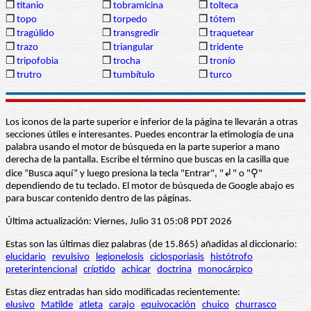
❒
titanio
❒
tobramicina
❒
tolteca
❒
topo
❒
torpedo
❒
tótem
❒
tragúlido
❒
transgredir
❒
traquetear
❒
trazo
❒
triangular
❒
tridente
❒
tripofobia
❒
trocha
❒
tronío
❒
trutro
❒
tumbítulo
❒
turco
Los iconos de la parte superior e inferior de la página te llevarán a otras
secciones útiles e interesantes. Puedes encontrar la etimología de una
palabra usando el motor de búsqueda en la parte superior a mano
derecha de la pantalla. Escribe el término que buscas en la casilla que
dice “Busca aquí” y luego presiona la tecla "Entrar", "↲" o "⚲"
dependiendo de tu teclado. El motor de búsqueda de Google abajo es
para buscar contenido dentro de las páginas.
Última actualización: Viernes, Julio 31 05:08 PDT 2026
Estas son las últimas diez palabras (de 15.865) añadidas al diccionario:
elucidario
revulsivo
legionelosis
ciclosporiasis
histótrofo
preterintencional
críptido
achicar
doctrina
monocárpico
Estas diez entradas han sido modificadas recientemente:
elusivo
Matilde
atleta
carajo
equivocación
chuico
churrasco