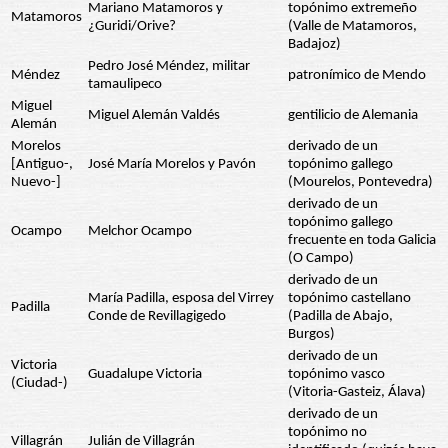
Mariano Matamoros y
topónimo extremeño
Matamoros
¿Guridi/Orive?
(Valle de Matamoros,
Badajoz)
Pedro José Méndez, militar
Méndez
patronímico de Mendo
tamaulipeco
Miguel
Miguel Alemán Valdés
gentilicio de Alemania
Alemán
Morelos
derivado de un
[Antiguo-,
José María Morelos y Pavón
topónimo gallego
Nuevo-]
(Mourelos, Pontevedra)
derivado de un
topónimo gallego
Ocampo
Melchor Ocampo
frecuente en toda Galicia
(O Campo)
derivado de un
María Padilla, esposa del Virrey
topónimo castellano
Padilla
Conde de Revillagigedo
(Padilla de Abajo,
Burgos)
derivado de un
Victoria
Guadalupe Victoria
topónimo vasco
(Ciudad-)
(Vitoria-Gasteiz, Álava)
derivado de un
topónimo no
Villagrán
Julián de Villagrán