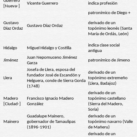
Guerrero
Vicente Guerrero
indica profesión
[Nueva-]
patronímico de Diego +
Gustavo
derivado de un
Gustavo Díaz Ordaz
Díaz Ordaz
topónimo leonés (Santa
María de Ordás, León)
indica clase social
Hidalgo
Miguel Hidalgo y Costilla
antigua
Juan Nepomuceno Jiménez
Jiménez
patronímico de Jimeno
Garza
Josefa de Llera, esposa del
derivado de un
fundador José de Escandón y
Llera
topónimo extremeño
Helguera, conde de Sierra Gorda
(Llera, Badajoz)
(1748)
derivado de un
Madero
Francisco Ignacio Madero
topónimo castellano
[Ciudad-]
González
(Sierra del Madero,
Soria)
Guadalupe Mainero,
derivado de un
Mainero
gobernador de Tamaulipas
topónimo navarro (Valle
(1896-1901)
de Mañeru)
derivado de un