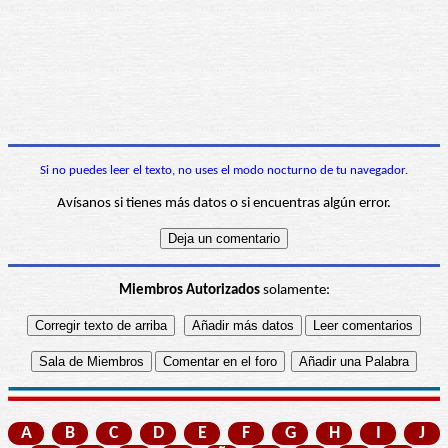
Si no puedes leer el texto, no uses el modo nocturno de tu navegador.
Avísanos si tienes más datos o si encuentras algún error.
Miembros Autorizados
solamente:
A
B
C
D
E
F
G
H
I
J