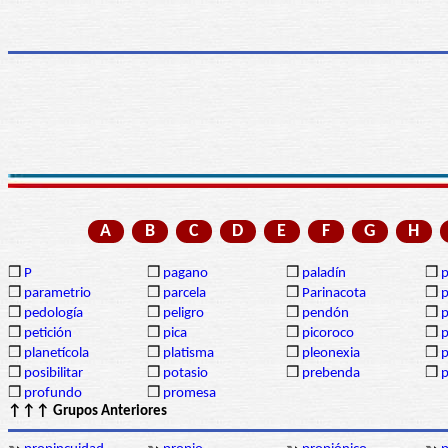
A
B
C
D
E
F
G
H
❒
P
❒
pagano
❒
paladín
❒
p
❒
parametrio
❒
parcela
❒
Parinacota
❒
p
❒
pedología
❒
peligro
❒
pendón
❒
❒
petición
❒
pica
❒
picoroco
❒
p
❒
planetícola
❒
platisma
❒
pleonexia
❒
p
❒
posibilitar
❒
potasio
❒
prebenda
❒
p
❒
profundo
❒
promesa
↑↑↑ Grupos Anteriores