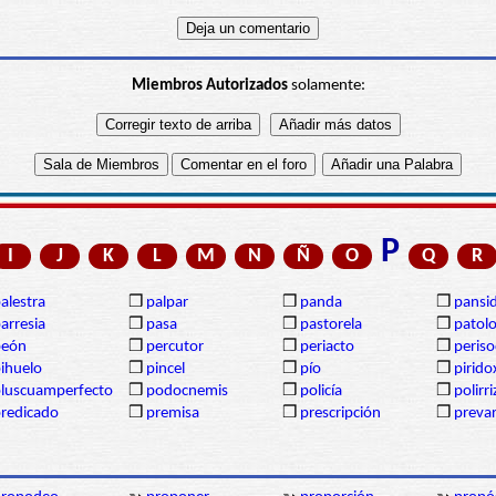
Miembros Autorizados
solamente:
P
I
J
K
L
M
N
Ñ
O
Q
R
alestra
❒
palpar
❒
panda
❒
pansi
arresia
❒
pasa
❒
pastorela
❒
patolo
peón
❒
percutor
❒
periacto
❒
periso
ihuelo
❒
pincel
❒
pío
❒
pirido
luscuamperfecto
❒
podocnemis
❒
policía
❒
polirr
redicado
❒
premisa
❒
prescripción
❒
prevar