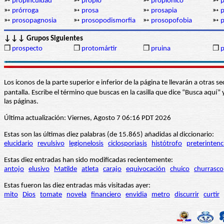
➳
propincuidad
➳
propio
➳
propiónico
➳
➳
prórroga
➳
prosa
➳
prosapia
➳
p
➳
prosopagnosia
➳
prosopodismorfia
➳
prosopofobia
➳
p
↓↓↓ Grupos Siguientes
❒
prospecto
❒
protomártir
❒
pruina
❒
p
Los iconos de la parte superior e inferior de la página te llevarán a otra
pantalla. Escribe el término que buscas en la casilla que dice “Busca aqu
las páginas.
Última actualización: Viernes, Agosto 7 06:16 PDT 2026
Estas son las últimas diez palabras (de 15.865) añadidas al diccionario:
elucidario
revulsivo
legionelosis
ciclosporiasis
histótrofo
preterintenc
Estas diez entradas han sido modificadas recientemente:
antojo
elusivo
Matilde
atleta
carajo
equivocación
chuico
churrasco
Estas fueron las diez entradas más visitadas ayer:
mito
Dios
tomate
novela
financiero
envidia
metro
discurrir
curtir