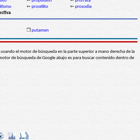
sito
➳
propulsión
➳
prorrata
itismo
➳
prosélito
➳
prosodia
ectiva
❒
putamen
abra usando el motor de búsqueda en la parte superior a mano derecha de la
 El motor de búsqueda de Google abajo es para buscar contenido dentro de