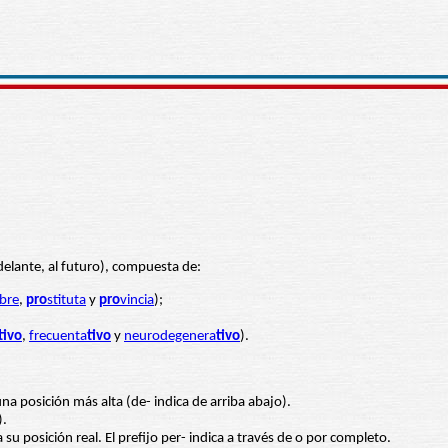
 delante, al futuro), compuesta de:
bre
,
pro
stituta
y
pro
vincia
);
tivo
,
frecuenta
tivo
y
neurodegenera
tivo
).
a posición más alta (de- indica de arriba abajo).
).
u posición real. El prefijo per- indica a través de o por completo.