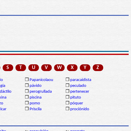
S
T
U
V
W
X
Y
Z
do
❒
Papanicolaou
❒
paracaidista
gía
❒
pávido
❒
peculado
dáctilo
❒
perogrullada
❒
pertenecer
xina
❒
piscina
❒
pituto
izo
❒
pomo
❒
póquer
icar
❒
Priscila
❒
prociónido