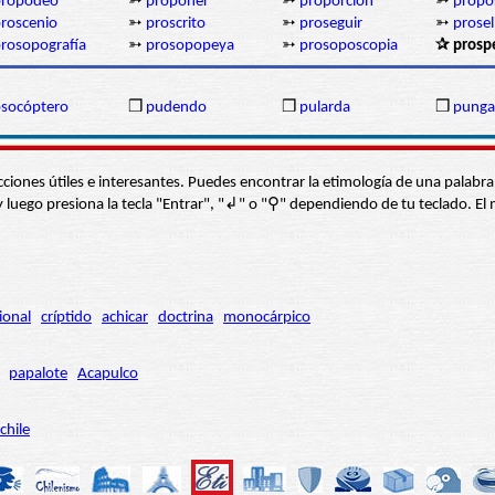
propodeo
➳
proponer
➳
proporción
➳
propó
roscenio
➳
proscrito
➳
proseguir
➳
prosel
rosopografía
➳
prosopopeya
➳
prosoposcopia
✰ prosp
socóptero
❒
pudendo
❒
pularda
❒
punga
s secciones útiles e interesantes. Puedes encontrar la etimología de una pal
í” y luego presiona la tecla "Entrar", "↲" o "⚲" dependiendo de tu teclado.
ional
críptido
achicar
doctrina
monocárpico
papalote
Acapulco
chile