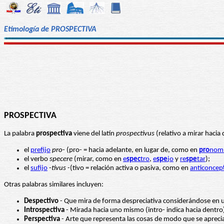
Etimología de PROSPECTIVA
PROSPECTIVA
La palabra
prospectiva
viene del latín
prospectivus
(relativo a mirar hacia
el
prefijo
pro
- (pro- = hacia adelante, en lugar de, como en
pro
nom
el verbo
specere
(mirar, como en
e
spec
tro
,
e
spe
jo
y
re
spe
tar
);
el
sufijo
-
tivus
-(tivo = relación activa o pasiva, como en
anticoncep
Otras palabras similares incluyen:
Despectivo
- Que mira de forma despreciativa considerándose en un
Introspectiva
- Mirada hacia uno mismo (intro- indica hacia dentro
Perspectiva
- Arte que representa las cosas de modo que se aprecia s