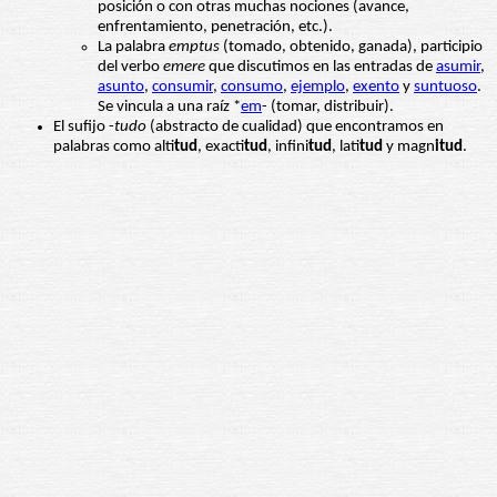
posición o con otras muchas nociones (avance,
enfrentamiento, penetración, etc.).
La palabra
emptus
(tomado, obtenido, ganada), participio
del verbo
emere
que discutimos en las entradas de
asumir
,
asunto
,
consumir
,
consumo
,
ejemplo
,
exento
y
suntuoso
.
Se vincula a una raíz *
em
- (tomar, distribuir).
El sufijo -
tudo
(abstracto de cualidad) que encontramos en
palabras como alti
tud
, exacti
tud
, infini
tud
, lati
tud
y magn
itud
.