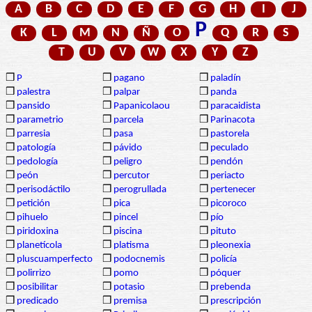
A
B
C
D
E
F
G
H
I
J
P
K
L
M
N
Ñ
O
Q
R
S
T
U
V
W
X
Y
Z
❒
P
❒
pagano
❒
paladín
❒
palestra
❒
palpar
❒
panda
❒
pansido
❒
Papanicolaou
❒
paracaidista
❒
parametrio
❒
parcela
❒
Parinacota
❒
parresia
❒
pasa
❒
pastorela
❒
patología
❒
pávido
❒
peculado
❒
pedología
❒
peligro
❒
pendón
❒
peón
❒
percutor
❒
periacto
❒
perisodáctilo
❒
perogrullada
❒
pertenecer
❒
petición
❒
pica
❒
picoroco
❒
pihuelo
❒
pincel
❒
pío
❒
piridoxina
❒
piscina
❒
pituto
❒
planetícola
❒
platisma
❒
pleonexia
❒
pluscuamperfecto
❒
podocnemis
❒
policía
❒
polirrizo
❒
pomo
❒
póquer
❒
posibilitar
❒
potasio
❒
prebenda
❒
predicado
❒
premisa
❒
prescripción