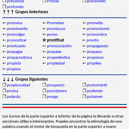
❒
prevaricar
❒
Priscila
❒
prociónido
❒
profundo
↑↑↑ Grupos Anteriores
➳
promesa
➳
Prometeo
➳
prometio
➳
prominente
➳
promiscuo
➳
promontorio
➳
promulgar
➳
prono
➳
pronombre
➳
pronosticar
✰ prontitud
➳
pronto
➳
prontuario
➳
pronunciación
➳
propaganda
➳
propagar
➳
propalar
➳
propano
➳
proparoxítona
➳
propedéutico
➳
propenso
➳
propicio
➳
propiedad
➳
propileo
➳
propina
↓↓↓ Grupos Siguientes
❒
propincuidad
❒
prospecto
❒
protomártir
❒
pruina
❒
psocóptero
❒
pudendo
❒
pularda
❒
punga
❒
putamen
Los iconos de la parte superior e inferior de la página te llevarán a otras
secciones útiles e interesantes. Puedes encontrar la etimología de una
palabra usando el motor de búsqueda en la parte superior a mano