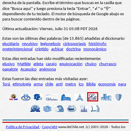
derecha de la pantalla. Escribe el término que buscas en la casilla que
dice “Busca aquí” y luego presiona la tecla "Entrar", "↲" o "⚲"
dependiendo de tu teclado. El motor de búsqueda de Google abajo es
para buscar contenido dentro de las páginas.
Última actualización: Viernes, Julio 31 05:08 PDT 2026
Estas son las últimas diez palabras (de 15.865) añadidas al diccionario:
elucidario
revulsivo
legionelosis
ciclosporiasis
histótrofo
preterintencional
críptido
achicar
doctrina
monocárpico
Estas diez entradas han sido modificadas recientemente:
elusivo
Matilde
atleta
carajo
equivocación
chuico
churrasco
papalote
Acapulco
anémona
Estas fueron las diez entradas más visitadas ayer:
Torá
etimología
arma
chile
anti
metro
ico
Biblia
economía
para
Política de Privacidad
-
Copyright
www.deChile.net. (c) 2001-2026 - Todos los