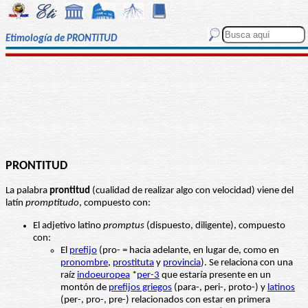
Etimología de PRONTITUD
PRONTITUD
La palabra
prontitud
(cualidad de realizar algo con velocidad) viene del
latín
promptitudo
, compuesto con:
El adjetivo latino
promptus
(dispuesto, diligente), compuesto
con:
El
prefijo
(pro- = hacia adelante, en lugar de, como en
pronombre
,
prostituta
y
provincia
). Se relaciona con una
raíz
indoeuropea
*
per-3
que estaría presente en un
montón de
prefijos griegos
(para-, peri-, proto-) y
latinos
(per-, pro-, pre-) relacionados con estar en primera