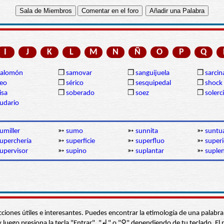
I
J
K
L
M
N
Ñ
O
P
Q
Salomón
❒
samovar
❒
sanguijuela
❒
sarcin
eo
❒
sérico
❒
sesquipedal
❒
shock
isa
❒
soberado
❒
soez
❒
solerc
udario
umiller
➳
sumo
➳
sunnita
➳
suntu
uperchería
➳
superficie
➳
superfluo
➳
superi
upervisor
➳
supino
➳
suplantar
➳
suplen
s secciones útiles e interesantes. Puedes encontrar la etimología de una pal
í” y luego presiona la tecla "Entrar", "↲" o "⚲" dependiendo de tu teclado.