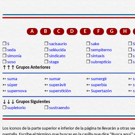
A
B
C
D
E
F
G
H
❒
S
❒
sacisaurio
❒
sake
❒
❒
seda
❒
seléucida
❒
sempiterno
❒
s
❒
simonía
❒
sindicato
❒
sintaxis
❒
s
❒
soso
❒
stage
❒
subrepticio
❒
s
↑↑↑ Grupos Anteriores
➳
suma
➳
sumar
➳
sumergir
➳
s
➳
súper
➳
superávit
➳
superbia
➳
s
➳
supernova
➳
superstición
➳
Supertazón
➳
s
↓↓↓ Grupos Siguientes
❒
supletorio
❒
sustraendo
Los iconos de la parte superior e inferior de la página te llevarán a otra
pantalla. Escribe el término que buscas en la casilla que dice “Busca aqu