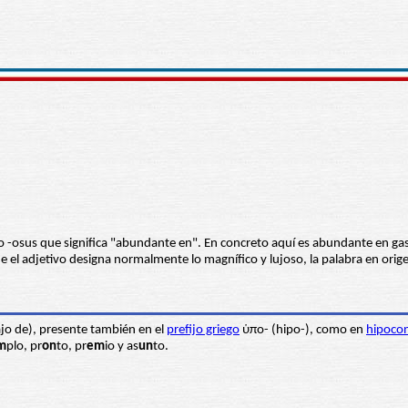
jo -osus que significa "abundante en". En concreto aquí es abundante en ga
que el adjetivo designa normalmente lo magnífico y lujoso, la palabra en or
ajo de), presente también en el
prefijo griego
ὑπο- (hipo-), como en
hipoco
m
plo, pr
on
to, pr
em
io y as
un
to.