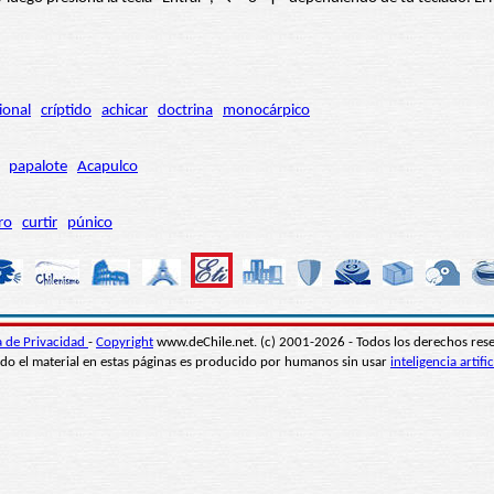
ional
críptido
achicar
doctrina
monocárpico
papalote
Acapulco
ro
curtir
púnico
ca de Privacidad
-
Copyright
www.deChile.net. (c) 2001-2026 - Todos los derechos res
do el material en estas páginas es producido por humanos sin usar
inteligencia artific