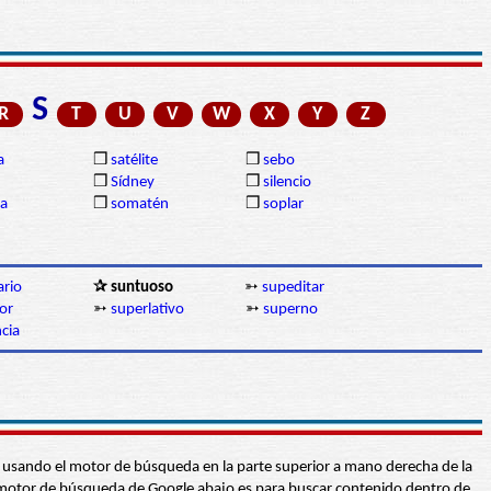
S
R
T
U
V
W
X
Y
Z
a
❒
satélite
❒
sebo
❒
Sídney
❒
silencio
ia
❒
somatén
❒
soplar
ario
✰ suntuoso
➳
supeditar
or
➳
superlativo
➳
superno
cia
abra usando el motor de búsqueda en la parte superior a mano derecha de la
 El motor de búsqueda de Google abajo es para buscar contenido dentro de