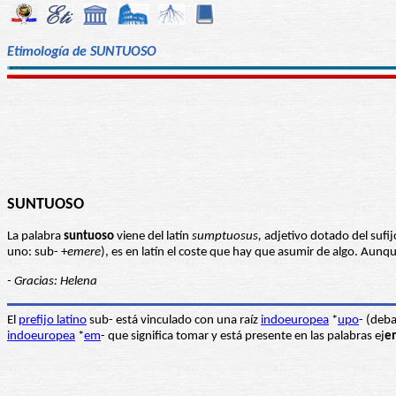
Etimología de SUNTUOSO
SUNTUOSO
La palabra
suntuoso
viene del latín
sumptuosus
,
adjetivo dotado del sufi
uno: sub- +
emere
), es en latín el coste que hay que asumir de algo. Aun
- Gracias: Helena
El
prefijo latino
sub- está vinculado con una raíz
indoeuropea
*
upo
- (deb
indoeuropea
*
em
- que significa tomar y está presente en las palabras ej
e