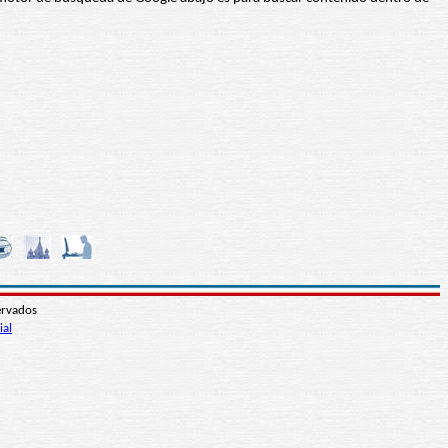
ervados
ial