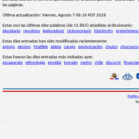
las páginas.
Última actualización: Viernes, Agosto 7 06:16 PDT 2026
Estas son las últimas diez palabras (de 15.865) añadidas al diccionario:
elucidario
revulsivo
legionelosis
ciclosporiasis
histótrofo
preterintenc
Estas diez entradas han sido modificadas recientemente:
antojo
elusivo
Matilde
atleta
carajo
equivocación
chuico
churrasco
Estas fueron las diez entradas más visitadas ayer:
escaparate
etimología
envidia
tomate
metro
chile
discurrir
financie
Políti
To