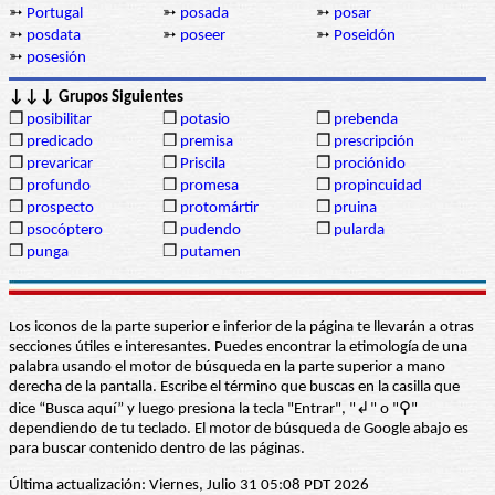
➳
Portugal
➳
posada
➳
posar
➳
posdata
➳
poseer
➳
Poseidón
➳
posesión
↓↓↓ Grupos Siguientes
❒
posibilitar
❒
potasio
❒
prebenda
❒
predicado
❒
premisa
❒
prescripción
❒
prevaricar
❒
Priscila
❒
prociónido
❒
profundo
❒
promesa
❒
propincuidad
❒
prospecto
❒
protomártir
❒
pruina
❒
psocóptero
❒
pudendo
❒
pularda
❒
punga
❒
putamen
Los iconos de la parte superior e inferior de la página te llevarán a otras
secciones útiles e interesantes. Puedes encontrar la etimología de una
palabra usando el motor de búsqueda en la parte superior a mano
derecha de la pantalla. Escribe el término que buscas en la casilla que
dice “Busca aquí” y luego presiona la tecla "Entrar", "↲" o "⚲"
dependiendo de tu teclado. El motor de búsqueda de Google abajo es
para buscar contenido dentro de las páginas.
Última actualización: Viernes, Julio 31 05:08 PDT 2026