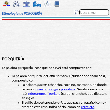
Etimología de PORQUERÍA
PORQUERÍA
La palabra
porquería
(cosa que no sirve) está compuesta con:
La palabra
porquero
, del latín
porcarius
(cuidador de chanchos),
compuesto con:
La palabra
porcus
(chancho, cochino, marrano), de donde
tenemos
puerco
,
pocilga
y
porcelana
. Se relaciona a una
raíz
indoeuropea
*
porko-s
(cerdo, chancho), que dio
pork,
en inglés.
El sufijo de pertenencia -
arius
, que pasa al español como -
ero y en este caso indica oficio, como en
carcelero
,