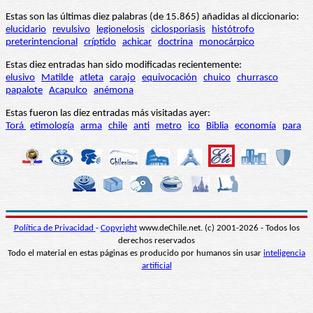
Estas son las últimas diez palabras (de 15.865) añadidas al diccionario:
elucidario
revulsivo
legionelosis
ciclosporiasis
histótrofo
preterintencional
críptido
achicar
doctrina
monocárpico
Estas diez entradas han sido modificadas recientemente:
elusivo
Matilde
atleta
carajo
equivocación
chuico
churrasco
papalote
Acapulco
anémona
Estas fueron las diez entradas más visitadas ayer:
Torá
etimología
arma
chile
anti
metro
ico
Biblia
economía
para
Política de Privacidad
-
Copyright
www.deChile.net. (c) 2001-2026 - Todos los
derechos reservados
Todo el material en estas páginas es producido por humanos sin usar
inteligencia
artificial