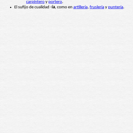
carpintero
y
portero
.
El sufijo de cualidad -
ía
, como en
artillería
,
fruslería
y
puntería
.