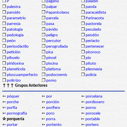
❒
P
❒
pagano
❒
paladín
❒
palestra
❒
palpar
❒
panda
❒
pansido
❒
Papanicolaou
❒
paracaidista
❒
parametrio
❒
parcela
❒
Parinacota
❒
parresia
❒
pasa
❒
pastorela
❒
patología
❒
pávido
❒
peculado
❒
pedología
❒
peligro
❒
pendón
❒
peón
❒
percutor
❒
periacto
❒
perisodáctilo
❒
perogrullada
❒
pertenecer
❒
petición
❒
pica
❒
picoroco
❒
pihuelo
❒
pincel
❒
pío
❒
piridoxina
❒
piscina
❒
pituto
❒
planetícola
❒
platisma
❒
pleonexia
❒
pluscuamperfecto
❒
podocnemis
❒
policía
❒
polirrizo
❒
pomo
↑↑↑ Grupos Anteriores
➳
póquer
➳
por
➳
porcelana
➳
porche
➳
porción
➳
pordiosero
➳
porfía
➳
porífero
➳
porno
➳
pornografía
➳
poro
➳
porocele
✰ porquería
➳
porra
➳
portable
➳
portar
➳
portento
➳
portero