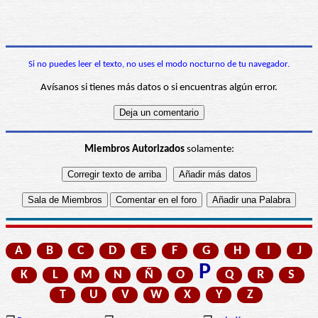
Si no puedes leer el texto, no uses el modo nocturno de tu navegador.
Avísanos si tienes más datos o si encuentras algún error.
Miembros Autorizados
solamente:
A
B
C
D
E
F
G
H
I
J
P
K
L
M
N
Ñ
O
Q
R
S
T
U
V
W
X
Y
Z