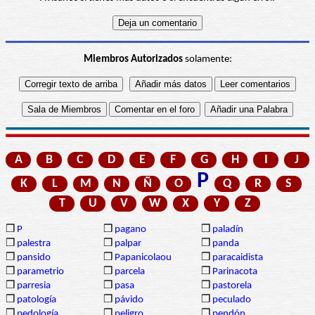
Miembros Autorizados
solamente:
A
B
C
D
E
F
G
H
I
J
P
K
L
M
N
Ñ
O
Q
R
S
T
U
V
W
X
Y
Z
❒
P
❒
pagano
❒
paladín
❒
palestra
❒
palpar
❒
panda
❒
pansido
❒
Papanicolaou
❒
paracaidista
❒
parametrio
❒
parcela
❒
Parinacota
❒
parresia
❒
pasa
❒
pastorela
❒
patología
❒
pávido
❒
peculado
❒
pedología
❒
peligro
❒
pendón