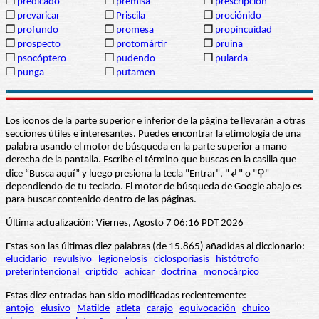
❒
predicado
❒
premisa
❒
prescripción
❒
prevaricar
❒
Priscila
❒
prociónido
❒
profundo
❒
promesa
❒
propincuidad
❒
prospecto
❒
protomártir
❒
pruina
❒
psocóptero
❒
pudendo
❒
pularda
❒
punga
❒
putamen
Los iconos de la parte superior e inferior de la página te llevarán a otras
secciones útiles e interesantes. Puedes encontrar la etimología de una
palabra usando el motor de búsqueda en la parte superior a mano
derecha de la pantalla. Escribe el término que buscas en la casilla que
dice “Busca aquí” y luego presiona la tecla "Entrar", "↲" o "⚲"
dependiendo de tu teclado. El motor de búsqueda de Google abajo es
para buscar contenido dentro de las páginas.
Última actualización: Viernes, Agosto 7 06:16 PDT 2026
Estas son las últimas diez palabras (de 15.865) añadidas al diccionario:
elucidario
revulsivo
legionelosis
ciclosporiasis
histótrofo
preterintencional
críptido
achicar
doctrina
monocárpico
Estas diez entradas han sido modificadas recientemente:
antojo
elusivo
Matilde
atleta
carajo
equivocación
chuico