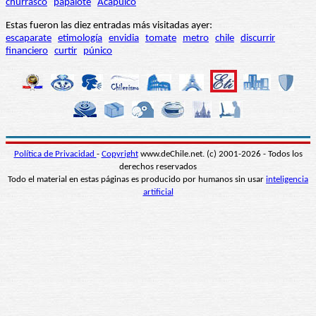
churrasco
papalote
Acapulco
Estas fueron las diez entradas más visitadas ayer:
escaparate
etimología
envidia
tomate
metro
chile
discurrir
financiero
curtir
púnico
Política de Privacidad
-
Copyright
www.deChile.net. (c) 2001-2026 - Todos los
derechos reservados
Todo el material en estas páginas es producido por humanos sin usar
inteligencia
artificial