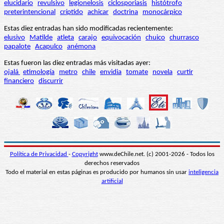
elucidario
revulsivo
legionelosis
ciclosporiasis
histótrofo
preterintencional
críptido
achicar
doctrina
monocárpico
Estas diez entradas han sido modificadas recientemente:
elusivo
Matilde
atleta
carajo
equivocación
chuico
churrasco
papalote
Acapulco
anémona
Estas fueron las diez entradas más visitadas ayer:
ojalá
etimología
metro
chile
envidia
tomate
novela
curtir
financiero
discurrir
Política de Privacidad
-
Copyright
www.deChile.net. (c) 2001-2026 - Todos los
derechos reservados
Todo el material en estas páginas es producido por humanos sin usar
inteligencia
artificial