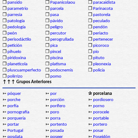
❒
pansido
❒
Papanicolaou
❒
paracaidista
❒
parametrio
❒
parcela
❒
Parinacota
❒
parresia
❒
pasa
❒
pastorela
❒
patología
❒
pávido
❒
peculado
❒
pedología
❒
peligro
❒
pendón
❒
peón
❒
percutor
❒
periacto
❒
perisodáctilo
❒
perogrullada
❒
pertenecer
❒
petición
❒
pica
❒
picoroco
❒
pihuelo
❒
pincel
❒
pío
❒
piridoxina
❒
piscina
❒
pituto
❒
planetícola
❒
platisma
❒
pleonexia
❒
pluscuamperfecto
❒
podocnemis
❒
policía
❒
polirrizo
❒
pomo
↑↑↑ Grupos Anteriores
➳
póquer
➳
por
✰ porcelana
➳
porche
➳
porción
➳
pordiosero
➳
porfía
➳
porífero
➳
porno
➳
pornografía
➳
poro
➳
porocele
➳
porquería
➳
porra
➳
portable
➳
portar
➳
portento
➳
portero
➳
Portugal
➳
posada
➳
posar
➳
posdata
➳
poseer
➳
Poseidón