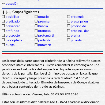
➳
posesión
↓↓↓ Grupos Siguientes
❒
posibilitar
❒
potasio
❒
prebenda
❒
predicado
❒
premisa
❒
prescripción
❒
prevaricar
❒
Priscila
❒
prociónido
❒
profundo
❒
promesa
❒
propincuidad
❒
prospecto
❒
protomártir
❒
pruina
❒
psocóptero
❒
pudendo
❒
pularda
❒
punga
❒
putamen
Los iconos de la parte superior e inferior de la página te llevarán a otras
secciones útiles e interesantes. Puedes encontrar la etimología de una
palabra usando el motor de búsqueda en la parte superior a mano
derecha de la pantalla. Escribe el término que buscas en la casilla que
dice “Busca aquí” y luego presiona la tecla "Entrar", "↲" o "⚲"
dependiendo de tu teclado. El motor de búsqueda de Google abajo es
para buscar contenido dentro de las páginas.
Última actualización: Viernes, Julio 31 05:08 PDT 2026
Estas son las últimas diez palabras (de 15.865) añadidas al diccionario: