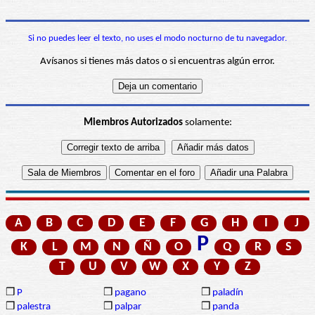
Si no puedes leer el texto, no uses el modo nocturno de tu navegador.
Avísanos si tienes más datos o si encuentras algún error.
Miembros Autorizados
solamente:
A
B
C
D
E
F
G
H
I
J
P
K
L
M
N
Ñ
O
Q
R
S
T
U
V
W
X
Y
Z
❒
P
❒
pagano
❒
paladín
❒
palestra
❒
palpar
❒
panda