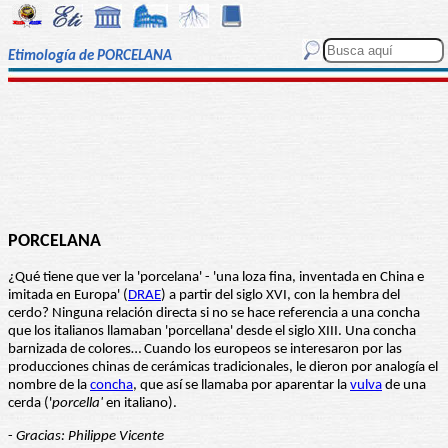
Etimología de PORCELANA
PORCELANA
¿Qué tiene que ver la 'porcelana' - 'una loza fina, inventada en China e
imitada en Europa' (
DRAE
) a partir del siglo XVI, con la hembra del
cerdo? Ninguna relación directa si no se hace referencia a una concha
que los italianos llamaban 'porcellana' desde el siglo XIII. Una concha
barnizada de colores… Cuando los europeos se interesaron por las
producciones chinas de cerámicas tradicionales, le dieron por analogía el
nombre de la
concha
, que así se llamaba por aparentar la
vulva
de una
cerda ('
porcella'
en italiano).
-
Gracias: Philippe Vicente