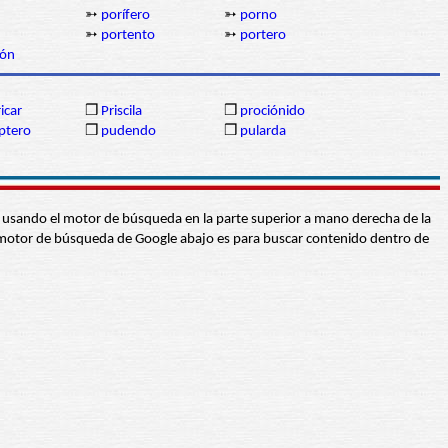
➳
porífero
➳
porno
➳
portento
➳
portero
ión
icar
❒
Priscila
❒
prociónido
ptero
❒
pudendo
❒
pularda
abra usando el motor de búsqueda en la parte superior a mano derecha de la
 El motor de búsqueda de Google abajo es para buscar contenido dentro de