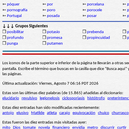
➳
póquer
➳
por
➳
porcelana
➳
p
➳
pornografía
➳
poro
➳
porocele
➳
p
➳
Portugal
➳
posada
➳
posar
➳
p
↓↓↓ Grupos Siguientes
❒
posibilitar
❒
potasio
❒
prebenda
❒
p
❒
profundo
❒
promesa
❒
propincuidad
❒
p
❒
punga
❒
putamen
Los iconos de la parte superior e inferior de la página te llevarán a otra
pantalla. Escribe el término que buscas en la casilla que dice “Busca aqu
las páginas.
Última actualización: Viernes, Agosto 7 06:16 PDT 2026
Estas son las últimas diez palabras (de 15.865) añadidas al diccionario:
elucidario
revulsivo
legionelosis
ciclosporiasis
histótrofo
preterintenc
Estas diez entradas han sido modificadas recientemente:
antojo
elusivo
Matilde
atleta
carajo
equivocación
chuico
churrasco
Estas fueron las diez entradas más visitadas ayer:
mito
Dios
tomate
novela
financiero
envidia
metro
discurrir
curtir