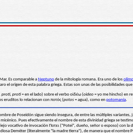
l Mar. Es comparable a
Neptuno
de la mitología romana. Era uno de los
olímp
laro el origen de esta palabra griega. Estas son unas de las posibilidades que
 proti, proti
= en el lado) sobre el verbo οἰδέω (
oideo
= yo me hincho) en rel
os eruditos lo relacionan con ποτός (
potos
= agua), como en
potomanía
.
mbre de Poseidón sigue siendo insegura, de entre las múltiples variantes, jó
go micénico. Pues efectivamente el nombre de esta divinidad griega se testi
ejo vocativo de invocación Ποτει ("Potei", dueño, señor o esposo) con la den
diosa Deméter (literalmente "la madre tierra"), de manera que el nombre Posei