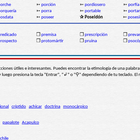
orche
➳
porción
➳
pordiosero
➳
porfía
orquería
➳
porra
➳
portable
➳
portar
osdata
➳
poseer
✰ Poseidón
➳
poses
redicado
❒
premisa
❒
prescripción
❒
prevar
rospecto
❒
protomártir
❒
pruina
❒
psocó
s secciones útiles e interesantes. Puedes encontrar la etimología de una pal
í” y luego presiona la tecla "Entrar", "↲" o "⚲" dependiendo de tu teclado.
ional
críptido
achicar
doctrina
monocárpico
papalote
Acapulco
chile