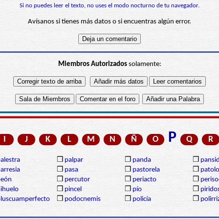
Si no puedes leer el texto, no uses el modo nocturno de tu navegador.
Avísanos si tienes más datos o si encuentras algún error.
Miembros Autorizados
solamente:
P
I
J
K
L
M
N
Ñ
O
Q
R
alestra
❒
palpar
❒
panda
❒
pansi
arresia
❒
pasa
❒
pastorela
❒
patolo
peón
❒
percutor
❒
periacto
❒
periso
ihuelo
❒
pincel
❒
pío
❒
pirido
luscuamperfecto
❒
podocnemis
❒
policía
❒
polirr