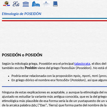
Etimología de POSEIDÓN
POSEIDÓN o POSIDÓN
Según la mitología griega, Poseidón era el principal
talasócrata
, el dios de
también escrito
Posidón
viene del griego Ποσειδῶν (
Poseidon
). No está c
Podría estar relacionada con la proposición πρός, προτί, ποτί (
pros,
En griego dórico el nombre era Ποτειδᾱν (
Poteidan
), así que algun
Ninguna de estas explicaciones es aceptable, y aunque la etimología del no
ajustado es estudiar la variante más antigua conocida, que es la del grie
etimológica más plausible de esa forma sería la de un yuxtapuesto de un vi
de la arcaica palabra Δᾶς ("Das", Tierra) que forma parte del nombre de la 