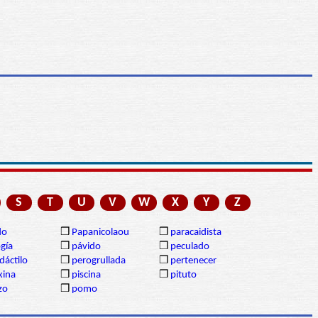
S
T
U
V
W
X
Y
Z
do
❒
Papanicolaou
❒
paracaidista
gía
❒
pávido
❒
peculado
dáctilo
❒
perogrullada
❒
pertenecer
xina
❒
piscina
❒
pituto
izo
❒
pomo