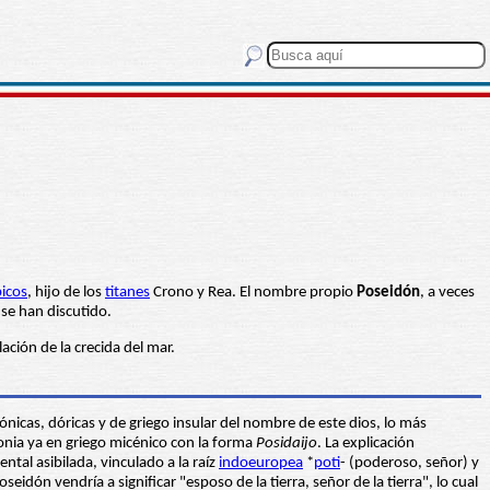
icos
, hijo de los
titanes
Crono y Rea. El nombre propio
Poseidón
, a veces
 se han discutido.
ación de la crecida del mar.
nicas, dóricas y de griego insular del nombre de este dios, lo más
monia ya en griego micénico con la forma
Posidaijo
. La explicación
tal asibilada, vinculado a la raíz
indoeuropea
*
poti
- (poderoso, señor) y
dón vendría a significar "esposo de la tierra, señor de la tierra", lo cual