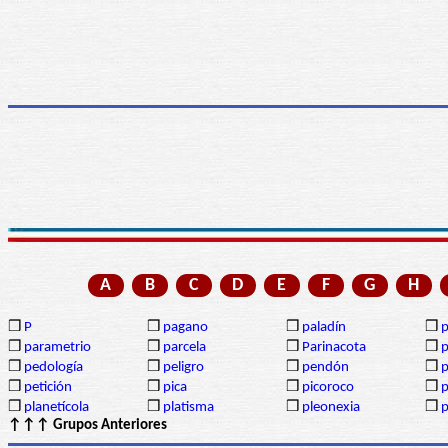
A
B
C
D
E
F
G
H
❒
P
❒
pagano
❒
paladín
❒
p
❒
parametrio
❒
parcela
❒
Parinacota
❒
p
❒
pedología
❒
peligro
❒
pendón
❒
❒
petición
❒
pica
❒
picoroco
❒
p
❒
planetícola
❒
platisma
❒
pleonexia
❒
p
↑↑↑ Grupos Anteriores