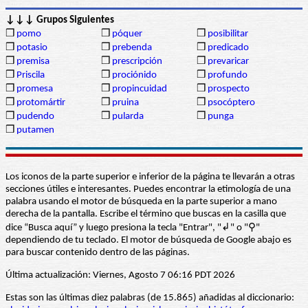
↓↓↓ Grupos Siguientes
❒
pomo
❒
póquer
❒
posibilitar
❒
potasio
❒
prebenda
❒
predicado
❒
premisa
❒
prescripción
❒
prevaricar
❒
Priscila
❒
prociónido
❒
profundo
❒
promesa
❒
propincuidad
❒
prospecto
❒
protomártir
❒
pruina
❒
psocóptero
❒
pudendo
❒
pularda
❒
punga
❒
putamen
Los iconos de la parte superior e inferior de la página te llevarán a otras
secciones útiles e interesantes. Puedes encontrar la etimología de una
palabra usando el motor de búsqueda en la parte superior a mano
derecha de la pantalla. Escribe el término que buscas en la casilla que
dice “Busca aquí” y luego presiona la tecla "Entrar", "↲" o "⚲"
dependiendo de tu teclado. El motor de búsqueda de Google abajo es
para buscar contenido dentro de las páginas.
Última actualización: Viernes, Agosto 7 06:16 PDT 2026
Estas son las últimas diez palabras (de 15.865) añadidas al diccionario: