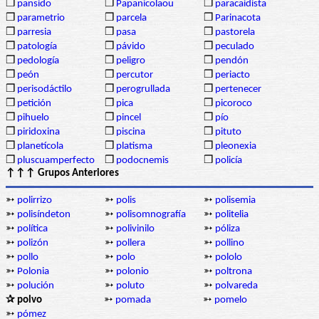
❒
pansido
❒
Papanicolaou
❒
paracaidista
❒
parametrio
❒
parcela
❒
Parinacota
❒
parresia
❒
pasa
❒
pastorela
❒
patología
❒
pávido
❒
peculado
❒
pedología
❒
peligro
❒
pendón
❒
peón
❒
percutor
❒
periacto
❒
perisodáctilo
❒
perogrullada
❒
pertenecer
❒
petición
❒
pica
❒
picoroco
❒
pihuelo
❒
pincel
❒
pío
❒
piridoxina
❒
piscina
❒
pituto
❒
planetícola
❒
platisma
❒
pleonexia
❒
pluscuamperfecto
❒
podocnemis
❒
policía
↑↑↑ Grupos Anteriores
➳
polirrizo
➳
polis
➳
polisemia
➳
polisíndeton
➳
polisomnografía
➳
politelia
➳
política
➳
polivinilo
➳
póliza
➳
polizón
➳
pollera
➳
pollino
➳
pollo
➳
polo
➳
pololo
➳
Polonia
➳
polonio
➳
poltrona
➳
polución
➳
poluto
➳
polvareda
✰ polvo
➳
pomada
➳
pomelo
➳
pómez