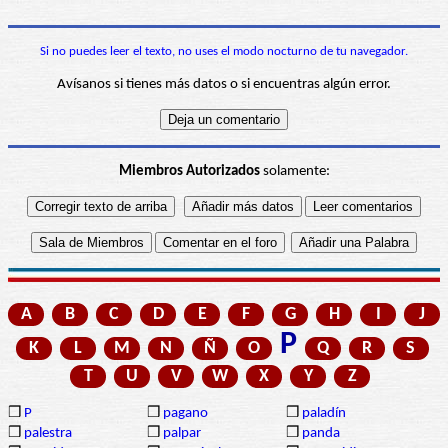
Si no puedes leer el texto, no uses el modo nocturno de tu navegador.
Avísanos si tienes más datos o si encuentras algún error.
Miembros Autorizados
solamente:
A
B
C
D
E
F
G
H
I
J
P
K
L
M
N
Ñ
O
Q
R
S
T
U
V
W
X
Y
Z
❒
P
❒
pagano
❒
paladín
❒
palestra
❒
palpar
❒
panda