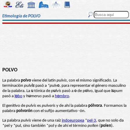
Etimología de POLVO
POLVO
La palabra
polvo
viene del latín
pulvis
, con el mismo significado. La
terminación
pulv
is
pasó a
*pulv
o
, para representar el género masculino
de la palabra. La
u
tónica de
p
u
lvis
pasó a
o
de p
o
lvo, igual que
l
u
pum
pasó a
l
o
bo
y
h
u
merus
pasó a
h
o
mbro
.
El genitivo de
pulvis
es
pulveris
y de ahí la palabra
pólvora
. Formamos la
palabra
polvorón
con el sufijo aumentativo -ón.
La palabra
pulvis
viene de una raíz
indoeuropea
*
pel-3
, que no solo da
*pel y *pul, sino también *pol y de ahí el término
pollen
(
polen
).