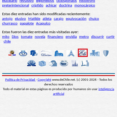
elucidario
revulsivo
legionelosis
ciclosporiasis
histótrofo
preterintencional
críptido
achicar
doctrina
monocárpico
Estas diez entradas han sido modificadas recientemente:
antojo
elusivo
Matilde
atleta
carajo
equivocación
chuico
churrasco
papalote
Acapulco
Estas fueron las diez entradas más visitadas ayer:
mito
Dios
tomate
novela
financiero
envidia
metro
discurrir
curtir
chile
Política de Privacidad
-
Copyright
www.deChile.net. (c) 2001-2026 - Todos los
derechos reservados
Todo el material en estas páginas es producido por humanos sin usar
inteligencia
artificial