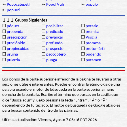
➳
Popocatépetl
➳
Popol Vuh
➳
pópulo
➳
popurrí
↓↓↓ Grupos Siguientes
❒
póquer
❒
posibilitar
❒
potasio
❒
prebenda
❒
predicado
❒
premisa
❒
prescripción
❒
prevaricar
❒
Priscila
❒
prociónido
❒
profundo
❒
promesa
❒
propincuidad
❒
prospecto
❒
protomártir
❒
pruina
❒
psocóptero
❒
pudendo
❒
pularda
❒
punga
❒
putamen
Los iconos de la parte superior e inferior de la página te llevarán a otras
secciones útiles e interesantes. Puedes encontrar la etimología de una
palabra usando el motor de búsqueda en la parte superior a mano
derecha de la pantalla. Escribe el término que buscas en la casilla que
dice “Busca aquí” y luego presiona la tecla "Entrar", "↲" o "⚲"
dependiendo de tu teclado. El motor de búsqueda de Google abajo es
para buscar contenido dentro de las páginas.
Última actualización: Viernes, Agosto 7 06:16 PDT 2026