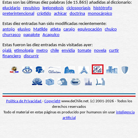
Estas son las últimas diez palabras (de 15.865) añadidas al diccionario:
elucidario
revulsivo
legionelosis
ciclosporiasis
histótrofo
preterintencional
críptido
achicar
doctrina
monocárpico
Estas diez entradas han sido modificadas recientemente:
antojo
elusivo
Matilde
atleta
carajo
equivocación
chuico
churrasco
papalote
Acapulco
Estas fueron las diez entradas más visitadas ayer:
ojalá
etimología
metro
chile
envidia
tomate
novela
curtir
financiero
discurrir
Política de Privacidad
-
Copyright
www.deChile.net. (c) 2001-2026 - Todos los
derechos reservados
Todo el material en estas páginas es producido por humanos sin usar
inteligencia
artificial