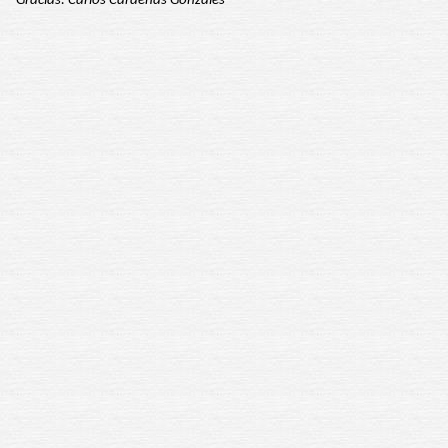
-
Gracias: Carlos Cárdenas Gonzales