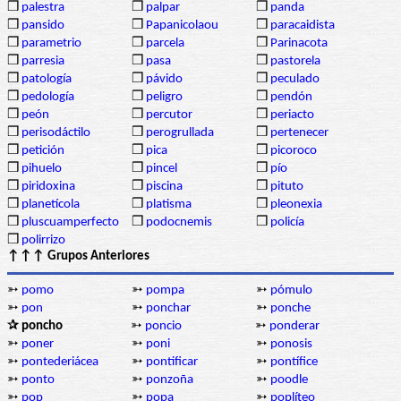
❒
palestra
❒
palpar
❒
panda
❒
pansido
❒
Papanicolaou
❒
paracaidista
❒
parametrio
❒
parcela
❒
Parinacota
❒
parresia
❒
pasa
❒
pastorela
❒
patología
❒
pávido
❒
peculado
❒
pedología
❒
peligro
❒
pendón
❒
peón
❒
percutor
❒
periacto
❒
perisodáctilo
❒
perogrullada
❒
pertenecer
❒
petición
❒
pica
❒
picoroco
❒
pihuelo
❒
pincel
❒
pío
❒
piridoxina
❒
piscina
❒
pituto
❒
planetícola
❒
platisma
❒
pleonexia
❒
pluscuamperfecto
❒
podocnemis
❒
policía
❒
polirrizo
↑↑↑ Grupos Anteriores
➳
pomo
➳
pompa
➳
pómulo
➳
pon
➳
ponchar
➳
ponche
✰ poncho
➳
poncio
➳
ponderar
➳
poner
➳
poni
➳
ponosis
➳
pontederiácea
➳
pontificar
➳
pontífice
➳
ponto
➳
ponzoña
➳
poodle
➳
pop
➳
popa
➳
poplíteo