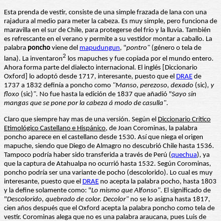
Esta prenda de vestir, consiste de una simple frazada de lana con una
rajadura al medio para meter la cabeza. Es muy simple, pero funciona de
maravilla en el sur de Chile, para protegerse del frío y la lluvia. También
es refrescante en el verano y permite a su vestidor montar a caballo. La
palabra
poncho
viene del
mapudungun
, "
pontro"
(género o tela de
2
lana). La inventaron
los mapuches y fue copiada por el mundo entero.
Ahora forma parte del dialecto internacional. El inglés [Diccionario
Oxford] lo adoptó desde 1717, interesante, puesto que el
DRAE
de
1737 a 1832 definía a poncho como
"Manso, perezoso, dexado
(sic)
, y
floxo
(sic)
".
No fue hasta la edición de 1837 que añadió "
Sayo sin
mangas que se pone por la cabeza á modo de casulla"
.
Claro que siempre hay mas de una versión. Según el
Diccionario Crítico
Etimológico Castellano e Hispánico
, de Joan Corominas, la palabra
poncho aparece en el castellano desde 1530. Así que niega el origen
mapuche, siendo que Diego de Almagro no descubrió Chile hasta 1536.
Tampoco podría haber sido transferida a través de Perú (
quechua
), ya
que la captura de Atahualpa no ocurrió hasta 1532. Según Corominas,
poncho podría ser una variante de pocho (descolorido). Lo cual es muy
interesante, puesto que el
DRAE
no acepta la palabra pocho, hasta 1803
y la define solamente como: "
Lo mismo que Alfonso"
. El significado de
"
Descolorido, quebrado de color. Decolor"
no se lo asigna hasta 1817,
cien años después que el Oxford acepta la palabra poncho como tela de
vestir. Corominas alega que no es una palabra araucana, pues Luis de