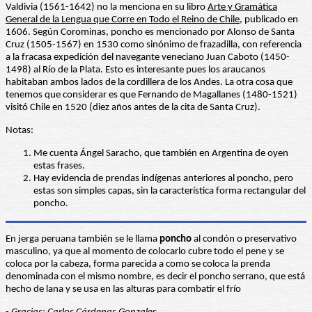
Valdivia (1561-1642) no la menciona en su libro
Arte y Gramática
General de la Lengua que Corre en Todo el Reino de Chile
, publicado en
1606. Según Corominas, poncho es mencionado por Alonso de Santa
Cruz (1505-1567) en 1530 como sinónimo de frazadilla, con referencia
a la fracasa expedición del navegante veneciano Juan Caboto (1450-
1498) al Río de la Plata. Esto es interesante pues los araucanos
habitaban ambos lados de la cordillera de los Andes. La otra cosa que
tenemos que considerar es que Fernando de Magallanes (1480-1521)
visitó Chile en 1520 (diez años antes de la cita de Santa Cruz).
Notas:
Me cuenta Ángel Saracho, que también en Argentina de oyen
estas frases.
Hay evidencia de prendas indígenas anteriores al poncho, pero
estas son simples capas, sin la característica forma rectangular del
poncho.
En jerga peruana también se le llama
poncho
al condón o preservativo
masculino, ya que al momento de colocarlo cubre todo el pene y se
coloca por la cabeza, forma parecida a como se coloca la prenda
denominada con el mismo nombre, es decir el poncho serrano, que está
hecho de lana y se usa en las alturas para combatir el frío