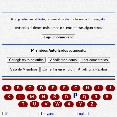
Si no puedes leer el texto, no uses el modo nocturno de tu navegador.
Avísanos si tienes más datos o si encuentras algún error.
Miembros Autorizados
solamente:
A
B
C
D
E
F
G
H
I
J
P
K
L
M
N
Ñ
O
Q
R
S
T
U
V
W
X
Y
Z
❒
P
❒
pagano
❒
paladín