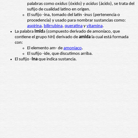
palabras como
oxidus
(óxido) y
acidus
(ácido), se trata del
sufijo de cualidad latino en origen.
El sufijo -ina, tomado del latín -
inus
(pertenencia o
procedencia) y usado para nombrar sustancias como:
aspirina
,
bilirrubina
,
queratina
y
vitamina
.
La palabra
imid
a (compuesto derivado de amoníaco, que
contiene el grupo NH) derivado de
amida
la cual está formada
con:
El elemento am- de
amoniaco
.
El sufijo -ide, que discutimos arriba.
El sufijo -
ina
que indica sustancia.