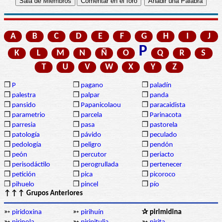
A
B
C
D
E
F
G
H
I
J
P
K
L
M
N
Ñ
O
Q
R
S
T
U
V
W
X
Y
Z
❒
P
❒
pagano
❒
paladín
❒
palestra
❒
palpar
❒
panda
❒
pansido
❒
Papanicolaou
❒
paracaidista
❒
parametrio
❒
parcela
❒
Parinacota
❒
parresia
❒
pasa
❒
pastorela
❒
patología
❒
pávido
❒
peculado
❒
pedología
❒
peligro
❒
pendón
❒
peón
❒
percutor
❒
periacto
❒
perisodáctilo
❒
perogrullada
❒
pertenecer
❒
petición
❒
pica
❒
picoroco
❒
pihuelo
❒
pincel
❒
pío
↑↑↑ Grupos Anteriores
➳
piridoxina
➳
pirihuín
✰ pirimidina