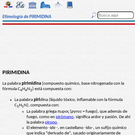
Etimología de PIRIMIDINA
PIRIMIDINA
La palabra
pirimidina
(compuesto químico, base nitrogenada con la
fórmula C
H
N
) está compuesta con:
4
4
2
La palabra
piri
dina (líquido tóxico, inflamable con la fórmula
C
H
N), compuesta con:
5
5
La palabra griega πυρος (
pyros
= fuego), que además de
fuego, como en
pirómano
, significa ardor y pasión. De ahí
la palabra
piropo
.
El elemento -
ide
-, en castellano -ido-, un sufijo químico
que indica "derivado de", sacado originariamente de