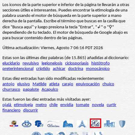
Los iconos de la parte superior e inferior de la página te llevarán a otras
secciones útiles e interesantes. Puedes encontrar la etimología de una
palabra usando el motor de búsqueda en la parte superior a mano
derecha de la pantalla. Escribe el término que buscas en la casilla que
dice “Busca aquí” y luego presiona la tecla "Entrar", "↲" o "⚲"
dependiendo de tu teclado. El motor de búsqueda de Google abajo es
para buscar contenido dentro de las páginas.
Última actualización: Viernes, Agosto 7 06:16 PDT 2026
Estas son las últimas diez palabras (de 15.865) añadidas al diccionario:
elucidario
revulsivo
legionelosis
ciclosporiasis
histótrofo
preterintencional
críptido
achicar
doctrina
monocárpico
Estas diez entradas han sido modificadas recientemente:
antojo
elusivo
Matilde
atleta
carajo
equivocación
chuico
churrasco
papalote
Acapulco
Estas fueron las diez entradas más visitadas ayer:
ojalá
etimología
metro
chile
envidia
tomate
novela
curtir
financiero
discurrir