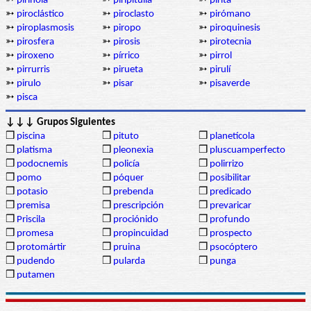
➳
pirinola
➳
piripitulia
➳
pirita
➳
piroclástico
➳
piroclasto
➳
pirómano
➳
piroplasmosis
➳
piropo
➳
piroquinesis
➳
pirosfera
➳
pirosis
➳
pirotecnia
➳
piroxeno
➳
pírrico
➳
pirrol
➳
pirrurris
➳
pirueta
➳
pirulí
➳
pirulo
➳
pisar
➳
pisaverde
➳
pisca
↓↓↓ Grupos Siguientes
❒
piscina
❒
pituto
❒
planetícola
❒
platisma
❒
pleonexia
❒
pluscuamperfecto
❒
podocnemis
❒
policía
❒
polirrizo
❒
pomo
❒
póquer
❒
posibilitar
❒
potasio
❒
prebenda
❒
predicado
❒
premisa
❒
prescripción
❒
prevaricar
❒
Priscila
❒
prociónido
❒
profundo
❒
promesa
❒
propincuidad
❒
prospecto
❒
protomártir
❒
pruina
❒
psocóptero
❒
pudendo
❒
pularda
❒
punga
❒
putamen