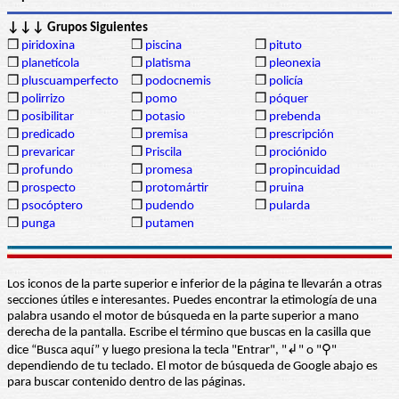
↓↓↓ Grupos Siguientes
❒
piridoxina
❒
piscina
❒
pituto
❒
planetícola
❒
platisma
❒
pleonexia
❒
pluscuamperfecto
❒
podocnemis
❒
policía
❒
polirrizo
❒
pomo
❒
póquer
❒
posibilitar
❒
potasio
❒
prebenda
❒
predicado
❒
premisa
❒
prescripción
❒
prevaricar
❒
Priscila
❒
prociónido
❒
profundo
❒
promesa
❒
propincuidad
❒
prospecto
❒
protomártir
❒
pruina
❒
psocóptero
❒
pudendo
❒
pularda
❒
punga
❒
putamen
Los iconos de la parte superior e inferior de la página te llevarán a otras
secciones útiles e interesantes. Puedes encontrar la etimología de una
palabra usando el motor de búsqueda en la parte superior a mano
derecha de la pantalla. Escribe el término que buscas en la casilla que
dice “Busca aquí” y luego presiona la tecla "Entrar", "↲" o "⚲"
dependiendo de tu teclado. El motor de búsqueda de Google abajo es
para buscar contenido dentro de las páginas.