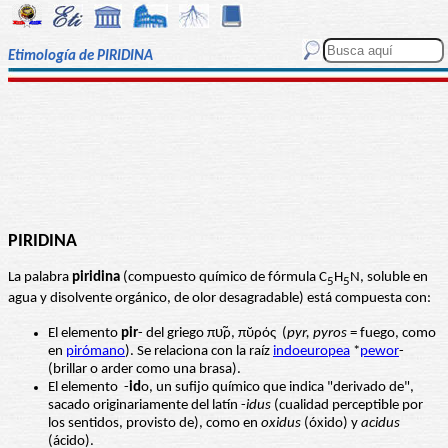
Etimología de PIRIDINA
PIRIDINA
La palabra
piridina
(compuesto químico de fórmula C
H
N, soluble en
5
5
agua y disolvente orgánico, de olor desagradable) está compuesta con:
El elemento
pir
- del griego πυ̃ρ, πῠρός (
pyr, pyros
= fuego, como
en
pirómano
). Se relaciona con la raíz
indoeuropea
*
pewor
-
(brillar o arder como una brasa).
El elemento -
id
o, un sufijo químico que indica "derivado de",
sacado originariamente del latín -
idus
(cualidad perceptible por
los sentidos, provisto de), como en
oxidus
(óxido) y
acidus
(ácido).