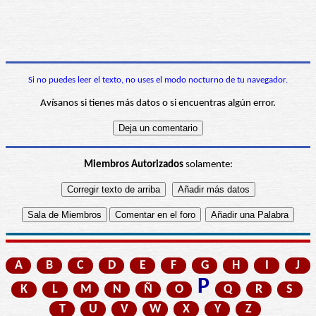
Si no puedes leer el texto, no uses el modo nocturno de tu navegador.
Avísanos si tienes más datos o si encuentras algún error.
Miembros Autorizados
solamente:
A
B
C
D
E
F
G
H
I
J
P
K
L
M
N
Ñ
O
Q
R
S
T
U
V
W
X
Y
Z