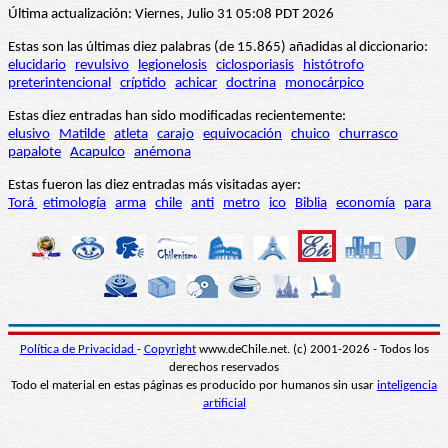
Última actualización: Viernes, Julio 31 05:08 PDT 2026
Estas son las últimas diez palabras (de 15.865) añadidas al diccionario:
elucidario
revulsivo
legionelosis
ciclosporiasis
histótrofo
preterintencional
críptido
achicar
doctrina
monocárpico
Estas diez entradas han sido modificadas recientemente:
elusivo
Matilde
atleta
carajo
equivocación
chuico
churrasco
papalote
Acapulco
anémona
Estas fueron las diez entradas más visitadas ayer:
Torá
etimología
arma
chile
anti
metro
ico
Biblia
economía
para
Política de Privacidad
-
Copyright
www.deChile.net. (c) 2001-2026 - Todos los
derechos reservados
Todo el material en estas páginas es producido por humanos sin usar
inteligencia
artificial