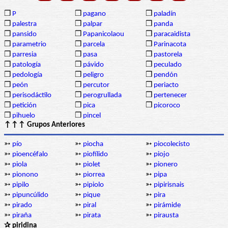
❒
P
❒
pagano
❒
paladín
❒
palestra
❒
palpar
❒
panda
❒
pansido
❒
Papanicolaou
❒
paracaidista
❒
parametrio
❒
parcela
❒
Parinacota
❒
parresia
❒
pasa
❒
pastorela
❒
patología
❒
pávido
❒
peculado
❒
pedología
❒
peligro
❒
pendón
❒
peón
❒
percutor
❒
periacto
❒
perisodáctilo
❒
perogrullada
❒
pertenecer
❒
petición
❒
pica
❒
picoroco
❒
pihuelo
❒
pincel
↑↑↑ Grupos Anteriores
➳
pío
➳
piocha
➳
piocolecisto
➳
pioencéfalo
➳
piofílido
➳
piojo
➳
piola
➳
piolet
➳
pionero
➳
pionono
➳
piorrea
➳
pipa
➳
pipilo
➳
pipiolo
➳
pipirisnais
➳
pipuncúlido
➳
pique
➳
pira
➳
pirado
➳
piral
➳
pirámide
➳
piraña
➳
pirata
➳
pirausta
✰ piridina