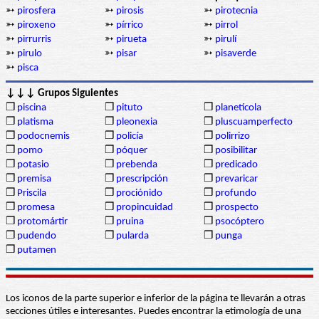
➳
pirosfera
➳
pirosis
➳
pirotecnia
➳
piroxeno
➳
pírrico
➳
pirrol
➳
pirrurris
➳
pirueta
➳
pirulí
➳
pirulo
➳
pisar
➳
pisaverde
➳
pisca
↓↓↓ Grupos Siguientes
❒
piscina
❒
pituto
❒
planetícola
❒
platisma
❒
pleonexia
❒
pluscuamperfecto
❒
podocnemis
❒
policía
❒
polirrizo
❒
pomo
❒
póquer
❒
posibilitar
❒
potasio
❒
prebenda
❒
predicado
❒
premisa
❒
prescripción
❒
prevaricar
❒
Priscila
❒
prociónido
❒
profundo
❒
promesa
❒
propincuidad
❒
prospecto
❒
protomártir
❒
pruina
❒
psocóptero
❒
pudendo
❒
pularda
❒
punga
❒
putamen
Los iconos de la parte superior e inferior de la página te llevarán a otras
secciones útiles e interesantes. Puedes encontrar la etimología de una