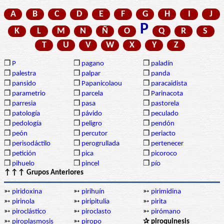
A
B
C
D
E
F
G
H
I
J
P
K
L
M
N
Ñ
O
Q
R
S
T
U
V
W
X
Y
Z
❒
P
❒
pagano
❒
paladín
❒
palestra
❒
palpar
❒
panda
❒
pansido
❒
Papanicolaou
❒
paracaidista
❒
parametrio
❒
parcela
❒
Parinacota
❒
parresia
❒
pasa
❒
pastorela
❒
patología
❒
pávido
❒
peculado
❒
pedología
❒
peligro
❒
pendón
❒
peón
❒
percutor
❒
periacto
❒
perisodáctilo
❒
perogrullada
❒
pertenecer
❒
petición
❒
pica
❒
picoroco
❒
pihuelo
❒
pincel
❒
pío
↑↑↑ Grupos Anteriores
➳
piridoxina
➳
pirihuín
➳
pirimidina
➳
pirinola
➳
piripitulia
➳
pirita
➳
piroclástico
➳
piroclasto
➳
pirómano
➳
piroplasmosis
➳
piropo
✰ piroquinesis