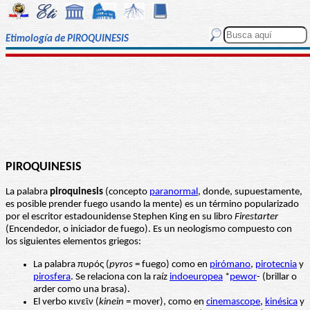
Etimología de PIROQUINESIS
PIROQUINESIS
La palabra
piroquinesis
(concepto
paranormal
, donde, supuestamente,
es posible prender fuego usando la mente) es un término popularizado
por el escritor estadounidense Stephen King en su libro
Firestarter
(Encendedor, o iniciador de fuego). Es un neologismo compuesto con
los siguientes elementos griegos:
La palabra πυρός (
pyros
= fuego) como en
pirómano
,
pirotecnia
y
pirosfera
. Se relaciona con la raíz
indoeuropea
*
pewor
- (brillar o
arder como una brasa).
El verbo κινεῖν (
kinein
= mover), como en
cinemascope
,
kinésica
y