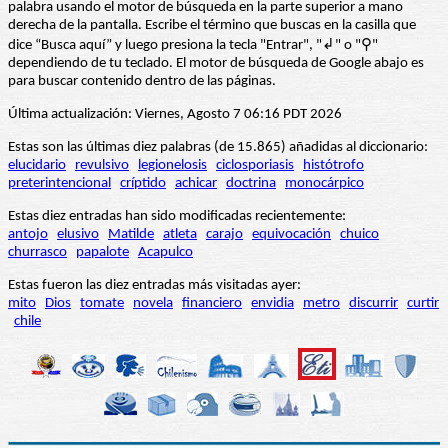
palabra usando el motor de búsqueda en la parte superior a mano
derecha de la pantalla. Escribe el término que buscas en la casilla que
dice “Busca aquí” y luego presiona la tecla "Entrar", "↲" o "⚲"
dependiendo de tu teclado. El motor de búsqueda de Google abajo es
para buscar contenido dentro de las páginas.
Última actualización: Viernes, Agosto 7 06:16 PDT 2026
Estas son las últimas diez palabras (de 15.865) añadidas al diccionario:
elucidario
revulsivo
legionelosis
ciclosporiasis
histótrofo
preterintencional
críptido
achicar
doctrina
monocárpico
Estas diez entradas han sido modificadas recientemente:
antojo
elusivo
Matilde
atleta
carajo
equivocación
chuico
churrasco
papalote
Acapulco
Estas fueron las diez entradas más visitadas ayer:
mito
Dios
tomate
novela
financiero
envidia
metro
discurrir
curtir
chile