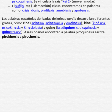
psicoquinesis
. Se vincula a la raíz *
kei 2
- (mover, mudar).
El
sufijo
-σις (-
sis
= acción) el cual encontramos en palabras
como:
crisis
,
dosis
,
profilaxis
,
amebiasis
y
apoteosis
.
Las palabras españolas derivadas del griego κινεῖν desarrollan diferentes
grafías, como
cine
(
a
cine
sia
,
a
cine
topsia
y
dia
cine
sis
),
kine
(
kiné
sica
,
psico
kine
sia
y
kine
siología
) y
quine
(
bradi
quine
sis
,
dis
quin
esia
y
quine
stésico
). Así es posible encontrar la palabra piroquinesis escrita
pirokinesis
y
pirocinesis
.