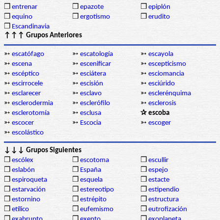
❒
entrenar
❒
epazote
❒
epiplón
❒
equino
❒
ergotismo
❒
erudito
❒
Escandinavia
↑↑↑ Grupos Anteriores
➳
escatófago
➳
escatología
➳
escayola
➳
escena
➳
escenificar
➳
escepticismo
➳
escéptico
➳
esciátera
➳
esciomancia
➳
escirrocele
➳
escisión
➳
esciúrido
➳
esclarecer
➳
esclavo
➳
esclerénquima
➳
esclerodermia
➳
esclerófilo
➳
esclerosis
➳
esclerotomía
➳
esclusa
✰ escoba
➳
escocer
➳
Escocia
➳
escoger
➳
escolástico
↓↓↓ Grupos Siguientes
❒
escólex
❒
escotoma
❒
escullir
❒
eslabón
❒
España
❒
espejo
❒
espiroqueta
❒
esquela
❒
estacte
❒
estarvación
❒
estereotipo
❒
estipendio
❒
estornino
❒
estrépito
❒
estructura
❒
etílico
❒
eufemismo
❒
eutrofización
❒
exabrupto
❒
exento
❒
exoplaneta