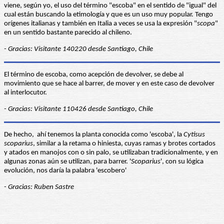
viene, según yo, el uso del término "escoba" en el sentido de "igual" del
cual están buscando la etimología y que es un uso muy popular. Tengo
orígenes italianas y también en Italia a veces se usa la expresión "
scopa
"
en un sentido bastante parecido al chileno.
- Gracias: Visitante 140220 desde Santiago, Chile
El término de escoba, como acepción de devolver, se debe al
movimiento que se hace al barrer, de mover y en este caso de devolver
al interlocutor.
- Gracias: Visitante 110426 desde Santiago, Chile
De hecho, ahí tenemos la planta conocida como 'escoba', la
Cytisus
scoparius
, similar a la retama o hiniesta, cuyas ramas y brotes cortados
y atados en manojos con o sin palo, se utilizaban tradicionalmente, y en
algunas zonas aún se utilizan, para barrer. '
Scoparius
', con su lógica
evolución, nos daría la palabra 'escobero'
- Gracias: Ruben Sastre