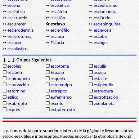
➳
escena
➳
escenificar
➳
escepticismo
➳
escéptico
➳
esciátera
➳
esciomancia
➳
escirrocele
➳
escisión
➳
esciúrido
➳
esclarecer
✰ esclavo
➳
esclerénquima
➳
esclerodermia
➳
esclerófilo
➳
esclerosis
➳
esclerotomía
➳
esclusa
➳
escoba
➳
escocer
➳
Escocia
➳
escoger
➳
escolástico
↓↓↓ Grupos Siguientes
❒
escólex
❒
escotoma
❒
escullir
❒
eslabón
❒
España
❒
espejo
❒
espiroqueta
❒
esquela
❒
estacte
❒
estarvación
❒
estereotipo
❒
estipendio
❒
estornino
❒
estrépito
❒
estructura
❒
etílico
❒
eufemismo
❒
eutrofización
❒
exabrupto
❒
exento
❒
exoplaneta
❒
exprés
❒
extraterrestre
Los iconos de la parte superior e inferior de la página te llevarán a otras
secciones útiles e interesantes. Puedes encontrar la etimología de una