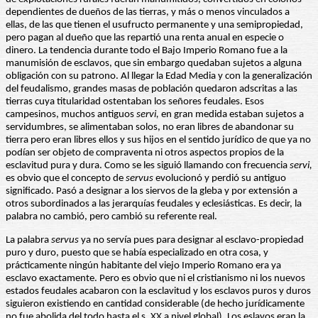
dependientes de dueños de las tierras, y más o menos vinculados a
ellas, de las que tienen el usufructo permanente y una semipropiedad,
pero pagan al dueño que las repartió una renta anual en especie o
dinero. La tendencia durante todo el Bajo Imperio Romano fue a la
manumisión de esclavos, que sin embargo quedaban sujetos a alguna
obligación con su patrono. Al llegar la Edad Media y con la generalización
del feudalismo, grandes masas de población quedaron adscritas a las
tierras cuya titularidad ostentaban los señores feudales. Esos
campesinos, muchos antiguos
servi,
en gran medida estaban sujetos a
servidumbres, se alimentaban solos, no eran libres de abandonar su
tierra pero eran libres ellos y sus hijos en el sentido jurídico de que ya no
podían ser objeto de compraventa ni otros aspectos propios de la
esclavitud pura y dura. Como se les siguió llamando con frecuencia
servi,
es obvio que el concepto de
servus
evolucionó y perdió su antiguo
significado. Pasó a designar a los siervos de la gleba y por extensión a
otros subordinados a las jerarquías feudales y eclesiásticas. Es decir, la
palabra no cambió, pero cambió su referente real.
La palabra
servus
ya no servía pues para designar al esclavo-propiedad
puro y duro, puesto que se había especializado en otra cosa, y
prácticamente ningún habitante del viejo Imperio Romano era ya
esclavo exactamente. Pero es obvio que ni el cristianismo ni los nuevos
estados feudales acabaron con la esclavitud y los esclavos puros y duros
siguieron existiendo en cantidad considerable (de hecho jurídicamente
no fue abolida del todo hasta el s. XX a nivel global). Los eslavos eran la