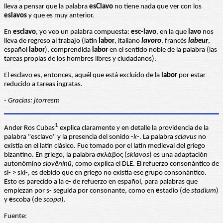
lleva a pensar que la palabra
esClavo
no tiene nada que ver con los
eslavos
y que es muy anterior.
En
esclavo
, yo veo un palabra compuesta:
esc-lavo
, en la que
lavo
nos
lleva de regreso al trabajo (latín
labor
, italiano
lavoro
, francés
labeur
,
español
labor
), comprendida
labor
en el sentido noble de la palabra (las
tareas propias de los hombres libres y ciudadanos).
El esclavo es, entonces, aquél que está excluido de la
labor
por estar
reducido a tareas ingratas.
- Gracias: jtorresm
1
Ander Ros Cubas
explica claramente y en detalle la providencia de la
palabra "esclavo" y la presencia del sonido -
k
-. La palabra
sclavus
no
existía en el latín clásico. Fue tomado por el latín medieval del griego
bizantino. En griego, la palabra σκλάβος (
sklavos
) es una adaptación
autonómino
slovĕninŭ
, como explica el DLE. El refuerzo consonántico de
sl- > skl-, es debido que en griego no existía ese grupo consonántico.
Esto es parecido a la e- de refuerzo en español, para palabras que
empiezan por s- seguida por consonante, como en
e
stadio (de
stadium
)
y
e
scoba (de
scopa
).
Fuente: