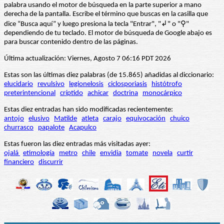
palabra usando el motor de búsqueda en la parte superior a mano
derecha de la pantalla. Escribe el término que buscas en la casilla que
dice “Busca aquí” y luego presiona la tecla "Entrar", "↲" o "⚲"
dependiendo de tu teclado. El motor de búsqueda de Google abajo es
para buscar contenido dentro de las páginas.
Última actualización: Viernes, Agosto 7 06:16 PDT 2026
Estas son las últimas diez palabras (de 15.865) añadidas al diccionario:
elucidario
revulsivo
legionelosis
ciclosporiasis
histótrofo
preterintencional
críptido
achicar
doctrina
monocárpico
Estas diez entradas han sido modificadas recientemente:
antojo
elusivo
Matilde
atleta
carajo
equivocación
chuico
churrasco
papalote
Acapulco
Estas fueron las diez entradas más visitadas ayer:
ojalá
etimología
metro
chile
envidia
tomate
novela
curtir
financiero
discurrir