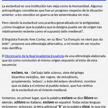
La esclavitud es una institución tan vieja como la Humanidad. Algunos
antropólogos consideran que fue un progreso respecto de la situación
anterior: a los vencidos en guerra se les exterminaba sin más.
Pero siendo la esclavitud una practica generalizada en la antigüedad,
¿cómo imaginar que la palabra que la designa pueda ser de origen tan
relativamente reciente como el supuesto latín medieval?.
El lingüista francés Yves Cortez, en su libro "
Le français ne vient pas du
latin
", propone una etimología alternativa, a mi modo de ver mucho
más científica.
El
Diccionario de la Real Academia Española
da una etimología elaborada
que da como conclusión el mismo origen expuesto al inicio de esta
secuencia:
esclavo, va
. - Del bajo latín
sclavus
, éste del griego
bizantino σκλάβος, der. regres. de σκλαβηνός,
propiamente, 'eslavo', y éste del eslavo
slovĕninŭ
, nombre
que se daba a sí mismo el pueblo eslavo, que fue víctima
de la esclavitud en el Oriente medieval.
Notemos, en primer lugar, que la palabra
esclavo
se dice
Sklave
en
alemán,
schiavo
en italiano,
esclavo
en español. Todas estas lenguas
incluyeron, entonces, la letra adicional "
k
" en la palabra
slave
, lo que me