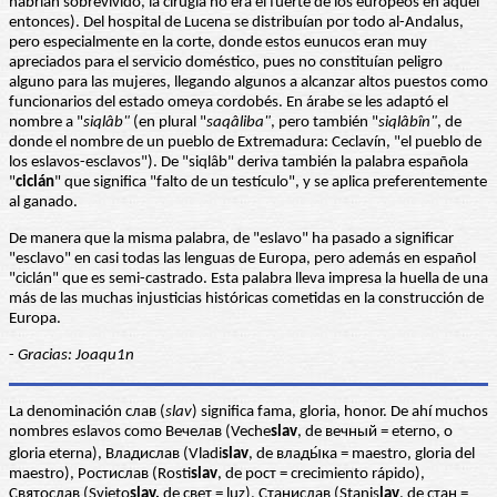
habrían sobrevivido, la cirugía no era el fuerte de los europeos en aquel
entonces). Del hospital de Lucena se distribuían por todo al-Andalus,
pero especialmente en la corte, donde estos eunucos eran muy
apreciados para el servicio doméstico, pues no constituían peligro
alguno para las mujeres, llegando algunos a alcanzar altos puestos como
funcionarios del estado omeya cordobés. En árabe se les adaptó el
nombre a "
siqlâb"
(en plural "
saqâliba"
, pero también "
siqlâbîn"
, de
donde el nombre de un pueblo de Extremadura: Ceclavín, "el pueblo de
los eslavos-esclavos"). De "siqlâb" deriva también la palabra española
"
ciclán
" que significa "falto de un testículo", y se aplica preferentemente
al ganado.
De manera que la misma palabra, de "eslavo" ha pasado a significar
"esclavo" en casi todas las lenguas de Europa, pero además en español
"ciclán" que es semi-castrado. Esta palabra lleva impresa la huella de una
más de las muchas injusticias históricas cometidas en la construcción de
Europa.
-
Gracias: Joaqu1n
La denominación слав (
slav
) significa fama, gloria, honor. De ahí muchos
nombres eslavos como Вечелав (Veche
slav
, de вечный = eterno, o
gloria eterna), Владислав (Vladi
slav
, de влады́ка = maestro, gloria del
maestro), Ростислав (Rosti
slav
, de рост = crecimiento rápido),
Святослав (Svieto
slav,
de свет = luz), Станислав (Stanis
lav
, de стан =