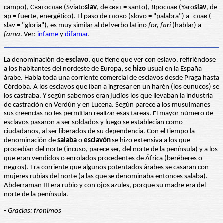
campo), Святослав (Sviato
slav
, de свят = santo), Ярослав (Yaro
slav
, de
яр = fuerte, energético). El paso de слово (slovo = "palabra") a -слав (-
slav = "gloria"), es muy similar al del verbo latino
for, fari
(hablar) a
fama
. Ver:
infame
y
difamar
.
La denominación de
esclavo
, que tiene que ver con eslavo, refiriéndose
a los habitantes del nordeste de Europa
,
se
hizo
usual en la España
árabe. Había toda una corriente comercial de esclavos desde Praga hasta
Córdoba. A los esclavos que iban a ingresar en un harén (los eunucos) se
los castraba. Y según sabemos eran judíos los que llevaban la industria
de castración en Verdún y en Lucena. Según parece a los musulmanes
sus creencias no les permitían realizar esas tareas. El mayor número de
esclavos pasaron a ser soldados y luego se establecían como
ciudadanos, al ser liberados de su dependencia. Con el tiempo la
denominación de
salaba
o
esclavón
se hizo extensiva a los que
procedían del norte (incuso, parece ser, del norte de la península) y a los
que eran vendidos o enrolados procedentes de África (beréberes o
negros). Era corriente que algunos potentados árabes se casaran con
mujeres rubias del norte (a las que se denominaba entonces salaba).
Abderraman III era rubio y con ojos azules, porque su madre era del
norte de la península.
- Gracias: fronimos