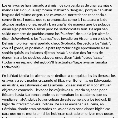
Los eslavos se han llamado a sí mismos con palabras de una raíz más o
menos así:
słob
, que significaría "hablar" o "lengua", porque hablaban
lenguas del mismo origen. Los eslavos del norte tienen tendencia a
convertir esa
l
gorda, que se pronunciaba como la
l
catalana o la de
algunos anglosajones, escrita
ł
, en una
w
, de manera que los polacos
dirían algo parecido a
swob
pero los serbocroatas
slob
. De aquí han
salido nombres de pueblos como los "
suabos"
de Suabia (en alemán
dicen
Schwaben
), o los "
suevos"
que invadieron Hispania en el siglo V.
Del mismo origen es el apellido checo Svoboda. Respecto a los "
slab"
,
con la
l
gorda, es posible que para reproducir algo aproximado a ese
sonido quizás los italianos dijeran "
sclab"
. Se dan dos formas de
denominar a los pueblos eslavos: unos dicen "
slab"
otros "
sclab"
(todavía en español del siglo XVII la actual ex-Yugoslavia se llamaba
Esclavonia).
En la Edad Media los alemanes se dedican a conquistarles las tierras a los
eslavos y a sojuzgarlos cruzando el Elba, y en Bohemia, en Eslovaquia,
en Austria, en Eslovenia o en Eslavonia. Los esclavizaban y constituían
objeto de comercio. Llevados los es(c)lavos a Francia bajaban por el
Ródano hasta Narbona donde los compraban los catalanes que los
vendían en al-Andalus (otros culpan de este comercio a los judíos). El
lugar de intercambio era Tortosa. De allí se enviaban a Lucena, en
Córdoba, donde eran castrados en las debidas condiciones higiénicas
para que no se murieran (si los hubieran castrado en origen muy pocos