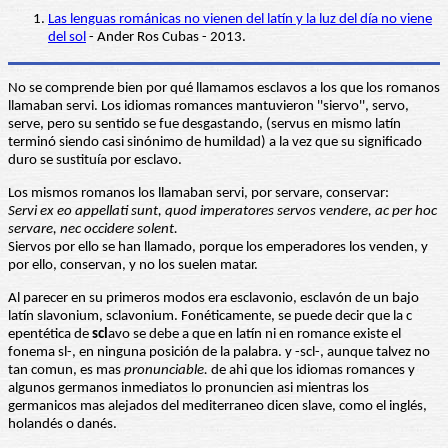
Las lenguas románicas no vienen del latín y la luz del día no viene
del sol
- Ander Ros Cubas - 2013.
No se comprende bien por qué llamamos esclavos a los que los romanos
llamaban servi. Los idiomas romances mantuvieron ''siervo'', servo,
serve, pero su sentido se fue desgastando, (servus en mismo latín
terminó siendo casi sinónimo de humildad) a la vez que su significado
duro se sustituía por esclavo.
Los mismos romanos los llamaban servi, por servare, conservar:
Servi ex eo appellati sunt, quod imperatores servos vendere, ac per hoc
servare, nec occidere solent.
Siervos por ello se han llamado, porque los emperadores los venden, y
por ello, conservan, y no los suelen matar.
Al parecer en su primeros modos era esclavonio, esclavón de un bajo
latín slavonium, sclavonium. Fonéticamente, se puede decir que la c
epentética de
scl
avo se debe a que en latín ni en romance existe el
fonema sl-, en ninguna posición de la palabra. y -scl-, aunque talvez no
tan comun, es mas
pronunciable.
de ahi que los idiomas romances y
algunos germanos inmediatos lo pronuncien asi mientras los
germanicos mas alejados del mediterraneo dicen slave, como el inglés,
holandés o danés.