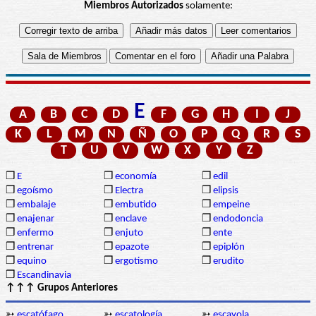
Miembros Autorizados
solamente:
E
A
B
C
D
F
G
H
I
J
K
L
M
N
Ñ
O
P
Q
R
S
T
U
V
W
X
Y
Z
❒
E
❒
economía
❒
edil
❒
egoísmo
❒
Electra
❒
elipsis
❒
embalaje
❒
embutido
❒
empeine
❒
enajenar
❒
enclave
❒
endodoncia
❒
enfermo
❒
enjuto
❒
ente
❒
entrenar
❒
epazote
❒
epiplón
❒
equino
❒
ergotismo
❒
erudito
❒
Escandinavia
↑↑↑ Grupos Anteriores
➳
escatófago
➳
escatología
➳
escayola