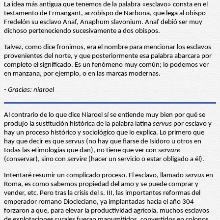
La idea más antigua que tenemos de la palabra «esclavo» consta en el
testamento de Ermangant, arzobispo de Narbona, que lega al obispo
Fredelón su esclavo Anaf, Anaphum slavonium. Anaf debió ser muy
dichoso perteneciendo sucesivamente a dos obispos.
Talvez, como dice fronimos, era el nombre para mencionar los esclavos
provenientes del norte, y que posteriormente esa palabra abarcara por
completo el significado. Es un fenómeno muy común; lo podemos ver
en manzana, por ejemplo, o en las marcas modernas.
- Gracias: niaroel
Al contrario de lo que dice Niaroel sí se entiende muy bien por qué se
produjo la sustitución histórica de la palabra latina
servus
por esclavo y
hay un proceso histórico y sociológico que lo explica. Lo primero que
hay que decir es que
servus
(no hay que fiarse de Isidoro u otros en
todas las etimologías que dan), no tiene que ver con
servare
(conservar), sino con
servire
(hacer un servicio o estar obligado a él).
Intentaré resumir un complicado proceso. El esclavo, llamado
servus
en
Roma, es como sabemos propiedad del amo y se puede comprar y
vender, etc. Pero tras la crisis del s. III, las importantes reformas del
emperador romano Diocleciano, ya implantadas hacia el año 304
forzaron a que, para elevar la productividad agrícola, muchos esclavos
de explotaciones rurales fueran manumitidos, convertidos en colonos