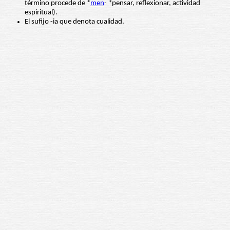
término procede de *
men
- *
pensar, reflexionar, actividad
espiritual).
El sufijo -ia que denota cualidad.