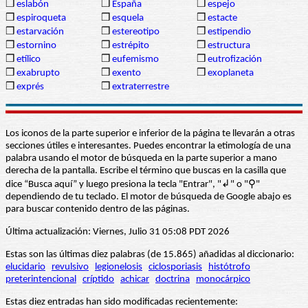
❒
eslabón
❒
España
❒
espejo
❒
espiroqueta
❒
esquela
❒
estacte
❒
estarvación
❒
estereotipo
❒
estipendio
❒
estornino
❒
estrépito
❒
estructura
❒
etílico
❒
eufemismo
❒
eutrofización
❒
exabrupto
❒
exento
❒
exoplaneta
❒
exprés
❒
extraterrestre
Los iconos de la parte superior e inferior de la página te llevarán a otras
secciones útiles e interesantes. Puedes encontrar la etimología de una
palabra usando el motor de búsqueda en la parte superior a mano
derecha de la pantalla. Escribe el término que buscas en la casilla que
dice “Busca aquí” y luego presiona la tecla "Entrar", "↲" o "⚲"
dependiendo de tu teclado. El motor de búsqueda de Google abajo es
para buscar contenido dentro de las páginas.
Última actualización: Viernes, Julio 31 05:08 PDT 2026
Estas son las últimas diez palabras (de 15.865) añadidas al diccionario:
elucidario
revulsivo
legionelosis
ciclosporiasis
histótrofo
preterintencional
críptido
achicar
doctrina
monocárpico
Estas diez entradas han sido modificadas recientemente: