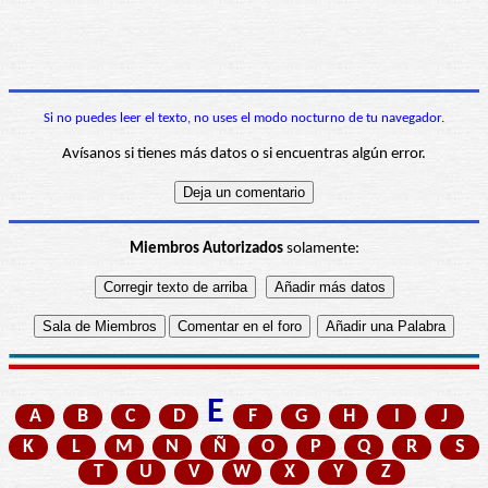
Si no puedes leer el texto, no uses el modo nocturno de tu navegador.
Avísanos si tienes más datos o si encuentras algún error.
Miembros Autorizados
solamente:
E
A
B
C
D
F
G
H
I
J
K
L
M
N
Ñ
O
P
Q
R
S
T
U
V
W
X
Y
Z