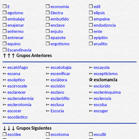
❒
E
❒
economía
❒
edil
❒
egoísmo
❒
Electra
❒
elipsis
❒
embalaje
❒
embutido
❒
empeine
❒
enajenar
❒
enclave
❒
endodoncia
❒
enfermo
❒
enjuto
❒
ente
❒
entrenar
❒
epazote
❒
epiplón
❒
equino
❒
ergotismo
❒
erudito
❒
Escandinavia
↑↑↑ Grupos Anteriores
➳
escatófago
➳
escatología
➳
escayola
➳
escena
➳
escenificar
➳
escepticismo
➳
escéptico
➳
esciátera
✰ esciomancia
➳
escirrocele
➳
escisión
➳
esciúrido
➳
esclarecer
➳
esclavo
➳
esclerénquima
➳
esclerodermia
➳
esclerófilo
➳
esclerosis
➳
esclerotomía
➳
esclusa
➳
escoba
➳
escocer
➳
Escocia
➳
escoger
➳
escolástico
↓↓↓ Grupos Siguientes
❒
escólex
❒
escotoma
❒
escullir