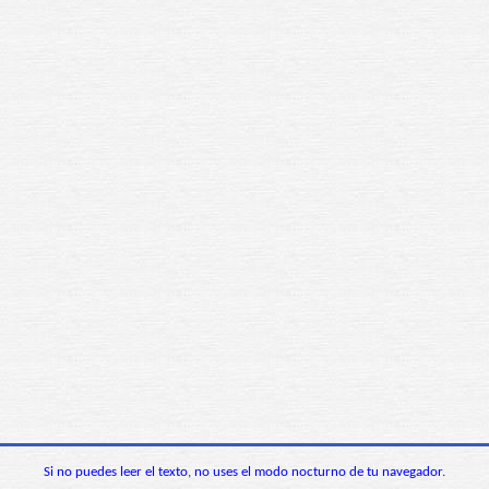
Si no puedes leer el texto, no uses el modo nocturno de tu navegador.