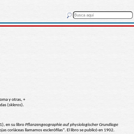
toma y otras, +
das (
skleros
).
), en su libro
Pflanzengeographie auf physiologischer Grundlage
as coriáceas llamamos esclerófilas". El libro se publicó en 1902.