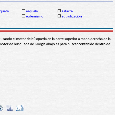
oqueta
❒
esquela
❒
estacte
❒
eufemismo
❒
eutrofización
abra usando el motor de búsqueda en la parte superior a mano derecha de la
 El motor de búsqueda de Google abajo es para buscar contenido dentro de