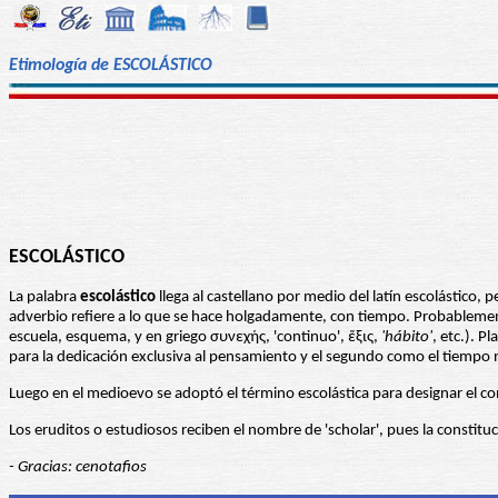
Etimología de ESCOLÁSTICO
ESCOLÁSTICO
La palabra
escolástico
llega al castellano por medio del latín escolástico, 
adverbio refiere a lo que se hace holgadamente, con tiempo. Probablemen
escuela, esquema, y en griego συνεχής, 'continuo', ἕξις,
'hábito'
, etc.). Pl
para la dedicación exclusiva al pensamiento y el segundo como el tiempo n
Luego en el medioevo se adoptó el término escolástica para designar el conju
Los eruditos o estudiosos reciben el nombre de 'scholar', pues la constituc
- Gracias: cenotafios