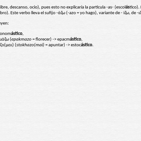
ibre, descanso, ocio), pues esto no explicaría la partícula -as- (escol
ás
tico).
bro). Este verbo lleva el sufijo -άζω (-azo = yo hago), variante de - ίζω, de -ιζ
uyen:
> onom
ástico
,
μάζω (
epakmazo
= florecer) -> epacm
ástico
,
ζο(μαι) (
stokhazo(mai)
= apuntar) -> estoc
ástico
.