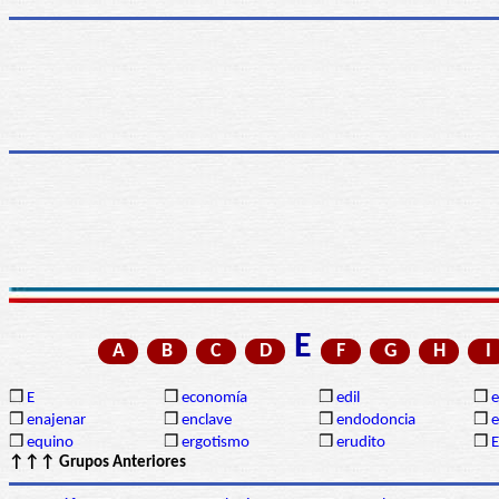
E
A
B
C
D
F
G
H
I
❒
E
❒
economía
❒
edil
❒
❒
enajenar
❒
enclave
❒
endodoncia
❒
❒
equino
❒
ergotismo
❒
erudito
❒
E
↑↑↑ Grupos Anteriores