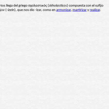
 Nos llega del griego σχολαστικός (
skholasticos
) compuesta con el sufijo
ειν (-
izein
), que nos dio -izar, como en
armonizar
,
martirizar
y
realizar
.