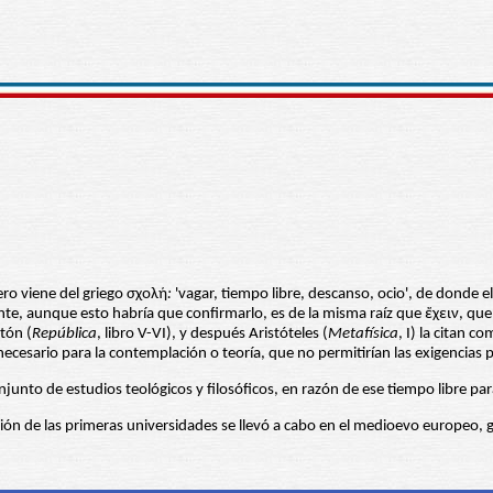
pero viene del griego σχολή
:
'vagar, tiempo libre, descanso, ocio', de donde e
te, aunque esto habría que confirmarlo, es de la misma raíz que ἔχειν, que
atón (
República
, libro V-VI), y después Aristóteles (
Metafísica
, I) la citan c
ecesario para la contemplación o teoría, que no permitirían las exigencias 
nto de estudios teológicos y filosóficos, en razón de ese tiempo libre para el
ión de las primeras universidades se llevó a cabo en el medioevo europeo, gr