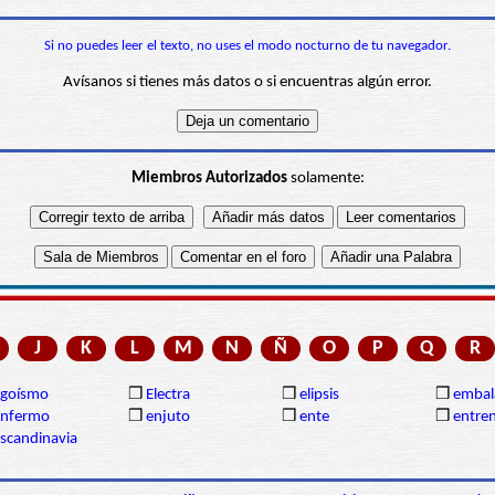
Si no puedes leer el texto, no uses el modo nocturno de tu navegador.
Avísanos si tienes más datos o si encuentras algún error.
Miembros Autorizados
solamente:
J
K
L
M
N
Ñ
O
P
Q
R
egoísmo
❒
Electra
❒
elipsis
❒
embal
enfermo
❒
enjuto
❒
ente
❒
entre
scandinavia