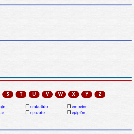
S
T
U
V
W
X
Y
Z
aje
❒
embutido
❒
empeine
nar
❒
epazote
❒
epiplón