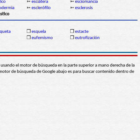
ico
➳
esciátera
➳
esciomancia
rodermia
➳
esclerófilo
➳
esclerosis
stico
oqueta
❒
esquela
❒
estacte
❒
eufemismo
❒
eutrofización
abra usando el motor de búsqueda en la parte superior a mano derecha de la
 El motor de búsqueda de Google abajo es para buscar contenido dentro de