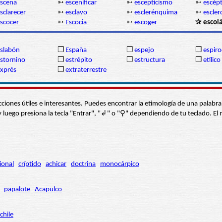
scena
➳
escenificar
➳
escepticismo
➳
escépt
sclarecer
➳
esclavo
➳
esclerénquima
➳
escle
scocer
➳
Escocia
➳
escoger
✰ escolá
slabón
❒
España
❒
espejo
❒
espir
stornino
❒
estrépito
❒
estructura
❒
etílico
xprés
❒
extraterrestre
s secciones útiles e interesantes. Puedes encontrar la etimología de una pal
í” y luego presiona la tecla "Entrar", "↲" o "⚲" dependiendo de tu teclado.
ional
críptido
achicar
doctrina
monocárpico
papalote
Acapulco
chile