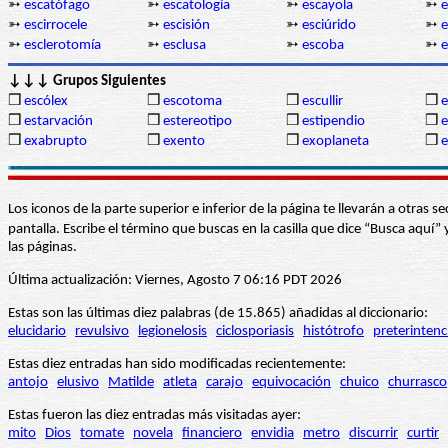
➳
escatófago
➳
escatología
➳
escayola
➳
e
➳
escirrocele
➳
escisión
➳
esciúrido
➳
e
➳
esclerotomía
➳
esclusa
➳
escoba
➳
e
↓↓↓ Grupos Siguientes
❒
escólex
❒
escotoma
❒
escullir
❒
e
❒
estarvación
❒
estereotipo
❒
estipendio
❒
e
❒
exabrupto
❒
exento
❒
exoplaneta
❒
e
Los iconos de la parte superior e inferior de la página te llevarán a otra
pantalla. Escribe el término que buscas en la casilla que dice “Busca aqu
las páginas.
Última actualización: Viernes, Agosto 7 06:16 PDT 2026
Estas son las últimas diez palabras (de 15.865) añadidas al diccionario:
elucidario
revulsivo
legionelosis
ciclosporiasis
histótrofo
preterintenc
Estas diez entradas han sido modificadas recientemente:
antojo
elusivo
Matilde
atleta
carajo
equivocación
chuico
churrasco
Estas fueron las diez entradas más visitadas ayer:
mito
Dios
tomate
novela
financiero
envidia
metro
discurrir
curtir