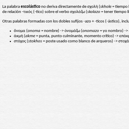
La palabra
escolástico
no deriva directamente de σχολή (
skhole
= tiempo l
de relación -τικός (-tico) sobre el verbo σχολάζω (
skolazo
= tener tiempo li
Otras palabras formadas con los dobles sufijos -azo + -ticos (-ástico), incl
ὄνομα (
onoma =
nombre) -> ὀνομάζω (
onomazo
= yo nombro) -
ἀκμή (
akme
= punta, punto culminante, momento crítico) -> επἀκ
στόχος (
stokhos
= poste usado como blanco de arqueros) -> στοχά